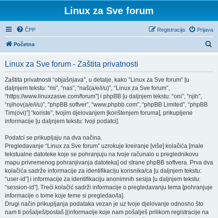
Linux za Sve forum
ČPP
Registracija
Prijava
P
Početna
r
Linux za Sve forum - Zaštita privatnosti
e
t
Zaštita privatnosti “objašnjava”, u detalje, kako “Linux za Sve forum” [u
daljnjem tekstu: “mi”, “nas”, “naš(a/e/i/u)”, “Linux za Sve forum”,
r
“https://www.linuxzasve.com/forum”] i phpBB [u daljnjem tekstu: “oni”, “njih”,
a
“njihov(a/e/i/u)”, “phpBB softver”, “www.phpbb.com”, “phpBB Limited”, “phpBB
Tim(ovi)”] “koriste”, tvojim djelovanjem [korištenjem foruma], prikupljene
ž
informacije [u daljnjem tekstu: tvoji podatci].
n
Podatci se prikupljaju na dva načina.
i
Pregledavanje “Linux za Sve forum” uzrokuje kreiranje [više] kolačića [male
k
tekstualne datoteke koje se pohranjuju na tvoje računalo u preglednikovu
mapu privremenog pohranjivanja datoteka] od strane phpBB softvera. Prva dva
kolačića sadrže informacije za identifikaciju korisnika/ca [u daljnjem tekstu:
“user-id”] i informacije za identifikaciju anonimnih sesija [u daljnjem tekstu:
“session-id”]. Treći kolačić sadrži informacije o pregledavanju tema [pohranjuje
informacije o tome koje teme si pregledao/la].
Drugi način prikupljanja podataka vezan je uz tvoje djelovanje odnosno što
nam ti pošalješ/postaš [(informacije koje nam pošalješ prilikom registracije na