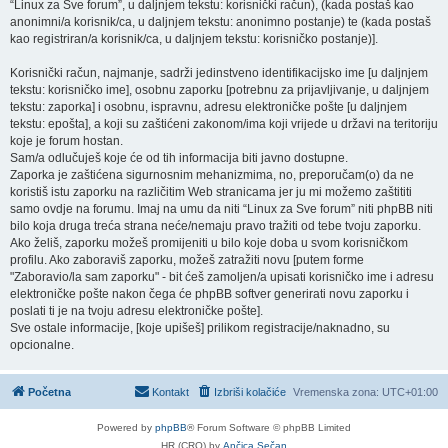
“Linux za Sve forum”, u daljnjem tekstu: korisnički račun), (kada postaš kao
anonimni/a korisnik/ca, u daljnjem tekstu: anonimno postanje) te (kada postaš
kao registriran/a korisnik/ca, u daljnjem tekstu: korisničko postanje)].
Korisnički račun, najmanje, sadrži jedinstveno identifikacijsko ime [u daljnjem
tekstu: korisničko ime], osobnu zaporku [potrebnu za prijavljivanje, u daljnjem
tekstu: zaporka] i osobnu, ispravnu, adresu elektroničke pošte [u daljnjem
tekstu: epošta], a koji su zaštićeni zakonom/ima koji vrijede u državi na teritoriju
koje je forum hostan.
Sam/a odlučuješ koje će od tih informacija biti javno dostupne.
Zaporka je zaštićena sigurnosnim mehanizmima, no, preporučam(o) da ne
koristiš istu zaporku na različitim Web stranicama jer ju mi možemo zaštititi
samo ovdje na forumu. Imaj na umu da niti “Linux za Sve forum” niti phpBB niti
bilo koja druga treća strana neće/nemaju pravo tražiti od tebe tvoju zaporku.
Ako želiš, zaporku možeš promijeniti u bilo koje doba u svom korisničkom
profilu. Ako zaboraviš zaporku, možeš zatražiti novu [putem forme
"Zaboravio/la sam zaporku" - bit ćeš zamoljen/a upisati korisničko ime i adresu
elektroničke pošte nakon čega će phpBB softver generirati novu zaporku i
poslati ti je na tvoju adresu elektroničke pošte].
Sve ostale informacije, [koje upišeš] prilikom registracije/naknadno, su
opcionalne.
Početna
Kontakt
Izbriši kolačiće
Vremenska zona:
UTC+01:00
Powered by
phpBB
® Forum Software © phpBB Limited
HR (CRO) by
Ančica Sečan