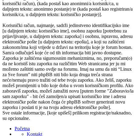
korisnički račun), (kada postaš kao anonimni/a korisnik/ca, u
daljnjem tekstu: anonimno postanje) te (kada postaš kao registriran/a
korisnik/ca, u daljnjem tekstu: korisničko postanje)].
Korisnički račun, najmanje, sadrži jedinstveno identifikacijsko ime
[u daljnjem tekstu: korisničko ime], osobnu zaporku [potrebnu za
prijavljivanje, u daljnjem tekstu: zaporka] i osobnu, ispravnu, adresu
elektroničke pošte [u daljnjem tekstu: epošta], a koji su zaštićeni
zakonom/ima koji vrijede u državi na teritoriju koje je forum hostan.
Sam/a odlučuješ koje će od tih informacija biti javno dostupne.
Zaporka je zaštićena sigurnosnim mehanizmima, no, preporučam(o)
da ne koristiš istu zaporku na različitim Web stranicama jer ju mi
možemo zaštititi samo ovdje na forumu. Imaj na umu da niti “Linux
za Sve forum” niti phpBB niti bilo koja druga treća strana
neće/nemaju pravo tražiti od tebe tvoju zaporku. Ako želiš, zaporku
možeš promijeniti u bilo koje doba u svom korisničkom profilu. Ako
zaboraviš zaporku, možeš zatražiti novu [putem forme "Zaboravio/la
sam zaporku" - bit ćeš zamoljen/a upisati korisničko ime i adresu
elektroničke pošte nakon čega će phpBB softver generirati novu
zaporku i poslati ti je na tvoju adresu elektroničke pošte].
Sve ostale informacije, [koje upišeš] prilikom registracije/naknadno,
su opcionalne.
Početna
Kontakt