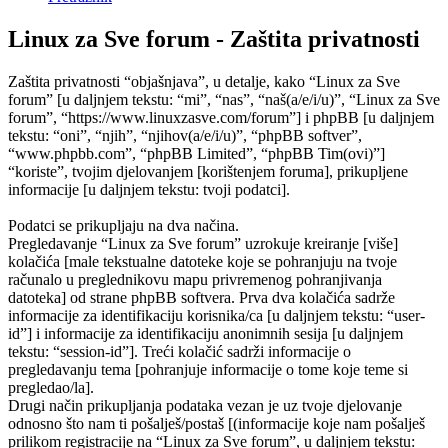
Linux za Sve forum - Zaštita privatnosti
Zaštita privatnosti “objašnjava”, u detalje, kako “Linux za Sve
forum” [u daljnjem tekstu: “mi”, “nas”, “naš(a/e/i/u)”, “Linux za Sve
forum”, “https://www.linuxzasve.com/forum”] i phpBB [u daljnjem
tekstu: “oni”, “njih”, “njihov(a/e/i/u)”, “phpBB softver”,
“www.phpbb.com”, “phpBB Limited”, “phpBB Tim(ovi)”]
“koriste”, tvojim djelovanjem [korištenjem foruma], prikupljene
informacije [u daljnjem tekstu: tvoji podatci].
Podatci se prikupljaju na dva načina.
Pregledavanje “Linux za Sve forum” uzrokuje kreiranje [više]
kolačića [male tekstualne datoteke koje se pohranjuju na tvoje
računalo u preglednikovu mapu privremenog pohranjivanja
datoteka] od strane phpBB softvera. Prva dva kolačića sadrže
informacije za identifikaciju korisnika/ca [u daljnjem tekstu: “user-
id”] i informacije za identifikaciju anonimnih sesija [u daljnjem
tekstu: “session-id”]. Treći kolačić sadrži informacije o
pregledavanju tema [pohranjuje informacije o tome koje teme si
pregledao/la].
Drugi način prikupljanja podataka vezan je uz tvoje djelovanje
odnosno što nam ti pošalješ/postaš [(informacije koje nam pošalješ
prilikom registracije na “Linux za Sve forum”, u daljnjem tekstu: