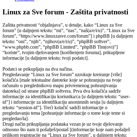
Linux za Sve forum - Zaštita privatnosti
Zaštita privatnosti “objašnjava”, u detalje, kako “Linux za Sve
forum” [u daljnjem tekstu: “mi”, “nas”, “naš(a/e/i/u)”, “Linux za Sve
forum”, “https://www.linuxzasve.com/forum”] i phpBB [u daljnjem
tekstu: “oni”, “njih”, “njihov(a/e/i/u)”, “phpBB softver”,
“www.phpbb.com”, “phpBB Limited”, “phpBB Tim(ovi)”]
“koriste”, tvojim djelovanjem [korištenjem foruma], prikupljene
informacije [u daljnjem tekstu: tvoji podatci].
Podatci se prikupljaju na dva načina.
Pregledavanje “Linux za Sve forum” uzrokuje kreiranje [više]
kolačića [male tekstualne datoteke koje se pohranjuju na tvoje
računalo u preglednikovu mapu privremenog pohranjivanja
datoteka] od strane phpBB softvera. Prva dva kolačića sadrže
informacije za identifikaciju korisnika/ca [u daljnjem tekstu: “user-
id”] i informacije za identifikaciju anonimnih sesija [u daljnjem
tekstu: “session-id”]. Treći kolačić sadrži informacije o
pregledavanju tema [pohranjuje informacije o tome koje teme si
pregledao/la].
Drugi način prikupljanja podataka vezan je uz tvoje djelovanje
odnosno što nam ti pošalješ/postaš [(informacije koje nam pošalješ
prilikom registracije na “Linux za Sve forum”, u daljnjem tekstu: