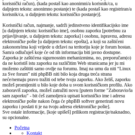
korisnički račun), (kada postaš kao anonimni/a korisnik/ca, u
daljnjem tekstu: anonimno postanje) te (kada postaš kao registriran/a
korisnik/ca, u daljnjem tekstu: korisničko postanje)].
Korisnički račun, najmanje, sadrži jedinstveno identifikacijsko ime
[u daljnjem tekstu: korisničko ime], osobnu zaporku [potrebnu za
prijavljivanje, u daljnjem tekstu: zaporka] i osobnu, ispravnu, adresu
elektroničke pošte [u daljnjem tekstu: epošta], a koji su zaštićeni
zakonom/ima koji vrijede u državi na teritoriju koje je forum hostan.
Sam/a odlučuješ koje će od tih informacija biti javno dostupne.
Zaporka je zaštićena sigurnosnim mehanizmima, no, preporučam(o)
da ne koristiš istu zaporku na različitim Web stranicama jer ju mi
možemo zaštititi samo ovdje na forumu. Imaj na umu da niti “Linux
za Sve forum” niti phpBB niti bilo koja druga treća strana
neće/nemaju pravo tražiti od tebe tvoju zaporku. Ako želiš, zaporku
možeš promijeniti u bilo koje doba u svom korisničkom profilu. Ako
zaboraviš zaporku, možeš zatražiti novu [putem forme "Zaboravio/la
sam zaporku" - bit ćeš zamoljen/a upisati korisničko ime i adresu
elektroničke pošte nakon čega će phpBB softver generirati novu
zaporku i poslati ti je na tvoju adresu elektroničke pošte].
Sve ostale informacije, [koje upišeš] prilikom registracije/naknadno,
su opcionalne.
Početna
Kontakt