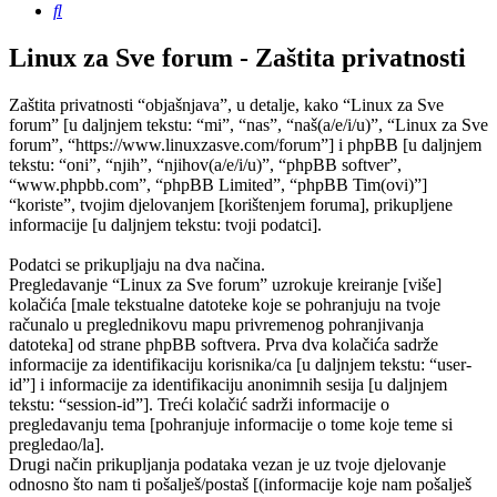
Pretražnik
Linux za Sve forum - Zaštita privatnosti
Zaštita privatnosti “objašnjava”, u detalje, kako “Linux za Sve
forum” [u daljnjem tekstu: “mi”, “nas”, “naš(a/e/i/u)”, “Linux za Sve
forum”, “https://www.linuxzasve.com/forum”] i phpBB [u daljnjem
tekstu: “oni”, “njih”, “njihov(a/e/i/u)”, “phpBB softver”,
“www.phpbb.com”, “phpBB Limited”, “phpBB Tim(ovi)”]
“koriste”, tvojim djelovanjem [korištenjem foruma], prikupljene
informacije [u daljnjem tekstu: tvoji podatci].
Podatci se prikupljaju na dva načina.
Pregledavanje “Linux za Sve forum” uzrokuje kreiranje [više]
kolačića [male tekstualne datoteke koje se pohranjuju na tvoje
računalo u preglednikovu mapu privremenog pohranjivanja
datoteka] od strane phpBB softvera. Prva dva kolačića sadrže
informacije za identifikaciju korisnika/ca [u daljnjem tekstu: “user-
id”] i informacije za identifikaciju anonimnih sesija [u daljnjem
tekstu: “session-id”]. Treći kolačić sadrži informacije o
pregledavanju tema [pohranjuje informacije o tome koje teme si
pregledao/la].
Drugi način prikupljanja podataka vezan je uz tvoje djelovanje
odnosno što nam ti pošalješ/postaš [(informacije koje nam pošalješ