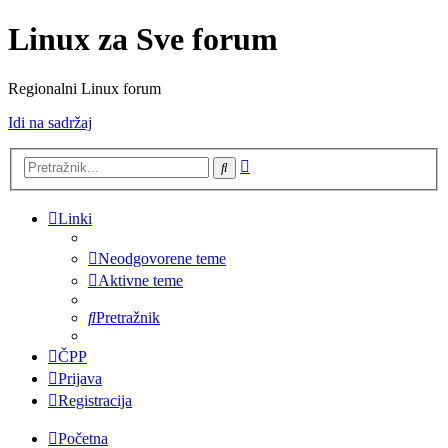
Linux za Sve forum
Regionalni Linux forum
Idi na sadržaj
Napredno
Pretražnik
pretraživanje
Linki
Neodgovorene teme
Aktivne teme
Pretražnik
ČPP
Prijava
Registracija
Početna