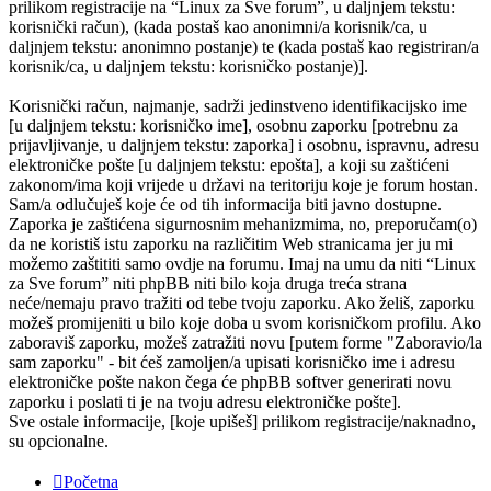
prilikom registracije na “Linux za Sve forum”, u daljnjem tekstu:
korisnički račun), (kada postaš kao anonimni/a korisnik/ca, u
daljnjem tekstu: anonimno postanje) te (kada postaš kao registriran/a
korisnik/ca, u daljnjem tekstu: korisničko postanje)].
Korisnički račun, najmanje, sadrži jedinstveno identifikacijsko ime
[u daljnjem tekstu: korisničko ime], osobnu zaporku [potrebnu za
prijavljivanje, u daljnjem tekstu: zaporka] i osobnu, ispravnu, adresu
elektroničke pošte [u daljnjem tekstu: epošta], a koji su zaštićeni
zakonom/ima koji vrijede u državi na teritoriju koje je forum hostan.
Sam/a odlučuješ koje će od tih informacija biti javno dostupne.
Zaporka je zaštićena sigurnosnim mehanizmima, no, preporučam(o)
da ne koristiš istu zaporku na različitim Web stranicama jer ju mi
možemo zaštititi samo ovdje na forumu. Imaj na umu da niti “Linux
za Sve forum” niti phpBB niti bilo koja druga treća strana
neće/nemaju pravo tražiti od tebe tvoju zaporku. Ako želiš, zaporku
možeš promijeniti u bilo koje doba u svom korisničkom profilu. Ako
zaboraviš zaporku, možeš zatražiti novu [putem forme "Zaboravio/la
sam zaporku" - bit ćeš zamoljen/a upisati korisničko ime i adresu
elektroničke pošte nakon čega će phpBB softver generirati novu
zaporku i poslati ti je na tvoju adresu elektroničke pošte].
Sve ostale informacije, [koje upišeš] prilikom registracije/naknadno,
su opcionalne.
Početna