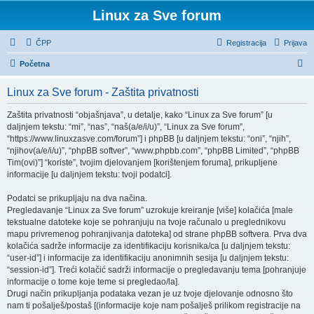
Linux za Sve forum
ČPP
Registracija
Prijava
P
Početna
r
Linux za Sve forum - Zaštita privatnosti
e
t
Zaštita privatnosti “objašnjava”, u detalje, kako “Linux za Sve forum” [u
daljnjem tekstu: “mi”, “nas”, “naš(a/e/i/u)”, “Linux za Sve forum”,
r
“https://www.linuxzasve.com/forum”] i phpBB [u daljnjem tekstu: “oni”, “njih”,
a
“njihov(a/e/i/u)”, “phpBB softver”, “www.phpbb.com”, “phpBB Limited”, “phpBB
Tim(ovi)”] “koriste”, tvojim djelovanjem [korištenjem foruma], prikupljene
ž
informacije [u daljnjem tekstu: tvoji podatci].
n
Podatci se prikupljaju na dva načina.
i
Pregledavanje “Linux za Sve forum” uzrokuje kreiranje [više] kolačića [male
k
tekstualne datoteke koje se pohranjuju na tvoje računalo u preglednikovu
mapu privremenog pohranjivanja datoteka] od strane phpBB softvera. Prva dva
kolačića sadrže informacije za identifikaciju korisnika/ca [u daljnjem tekstu:
“user-id”] i informacije za identifikaciju anonimnih sesija [u daljnjem tekstu:
“session-id”]. Treći kolačić sadrži informacije o pregledavanju tema [pohranjuje
informacije o tome koje teme si pregledao/la].
Drugi način prikupljanja podataka vezan je uz tvoje djelovanje odnosno što
nam ti pošalješ/postaš [(informacije koje nam pošalješ prilikom registracije na