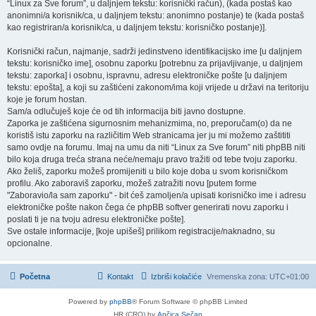
“Linux za Sve forum”, u daljnjem tekstu: korisnički račun), (kada postaš kao
anonimni/a korisnik/ca, u daljnjem tekstu: anonimno postanje) te (kada postaš
kao registriran/a korisnik/ca, u daljnjem tekstu: korisničko postanje)].
Korisnički račun, najmanje, sadrži jedinstveno identifikacijsko ime [u daljnjem
tekstu: korisničko ime], osobnu zaporku [potrebnu za prijavljivanje, u daljnjem
tekstu: zaporka] i osobnu, ispravnu, adresu elektroničke pošte [u daljnjem
tekstu: epošta], a koji su zaštićeni zakonom/ima koji vrijede u državi na teritoriju
koje je forum hostan.
Sam/a odlučuješ koje će od tih informacija biti javno dostupne.
Zaporka je zaštićena sigurnosnim mehanizmima, no, preporučam(o) da ne
koristiš istu zaporku na različitim Web stranicama jer ju mi možemo zaštititi
samo ovdje na forumu. Imaj na umu da niti “Linux za Sve forum” niti phpBB niti
bilo koja druga treća strana neće/nemaju pravo tražiti od tebe tvoju zaporku.
Ako želiš, zaporku možeš promijeniti u bilo koje doba u svom korisničkom
profilu. Ako zaboraviš zaporku, možeš zatražiti novu [putem forme
"Zaboravio/la sam zaporku" - bit ćeš zamoljen/a upisati korisničko ime i adresu
elektroničke pošte nakon čega će phpBB softver generirati novu zaporku i
poslati ti je na tvoju adresu elektroničke pošte].
Sve ostale informacije, [koje upišeš] prilikom registracije/naknadno, su
opcionalne.
Početna
Kontakt
Izbriši kolačiće
Vremenska zona:
UTC+01:00
Powered by
phpBB
® Forum Software © phpBB Limited
HR (CRO) by
Ančica Sečan