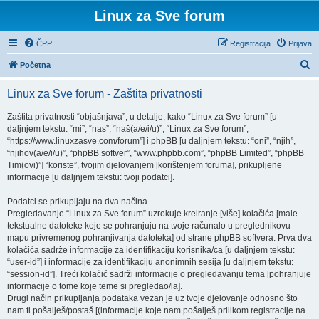
Linux za Sve forum
ČPP
Registracija
Prijava
P
Početna
r
Linux za Sve forum - Zaštita privatnosti
e
t
Zaštita privatnosti “objašnjava”, u detalje, kako “Linux za Sve forum” [u
daljnjem tekstu: “mi”, “nas”, “naš(a/e/i/u)”, “Linux za Sve forum”,
r
“https://www.linuxzasve.com/forum”] i phpBB [u daljnjem tekstu: “oni”, “njih”,
a
“njihov(a/e/i/u)”, “phpBB softver”, “www.phpbb.com”, “phpBB Limited”, “phpBB
Tim(ovi)”] “koriste”, tvojim djelovanjem [korištenjem foruma], prikupljene
ž
informacije [u daljnjem tekstu: tvoji podatci].
n
Podatci se prikupljaju na dva načina.
i
Pregledavanje “Linux za Sve forum” uzrokuje kreiranje [više] kolačića [male
k
tekstualne datoteke koje se pohranjuju na tvoje računalo u preglednikovu
mapu privremenog pohranjivanja datoteka] od strane phpBB softvera. Prva dva
kolačića sadrže informacije za identifikaciju korisnika/ca [u daljnjem tekstu:
“user-id”] i informacije za identifikaciju anonimnih sesija [u daljnjem tekstu:
“session-id”]. Treći kolačić sadrži informacije o pregledavanju tema [pohranjuje
informacije o tome koje teme si pregledao/la].
Drugi način prikupljanja podataka vezan je uz tvoje djelovanje odnosno što
nam ti pošalješ/postaš [(informacije koje nam pošalješ prilikom registracije na