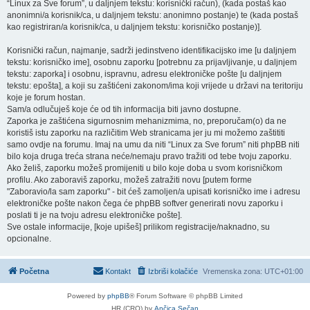
“Linux za Sve forum”, u daljnjem tekstu: korisnički račun), (kada postaš kao
anonimni/a korisnik/ca, u daljnjem tekstu: anonimno postanje) te (kada postaš
kao registriran/a korisnik/ca, u daljnjem tekstu: korisničko postanje)].
Korisnički račun, najmanje, sadrži jedinstveno identifikacijsko ime [u daljnjem
tekstu: korisničko ime], osobnu zaporku [potrebnu za prijavljivanje, u daljnjem
tekstu: zaporka] i osobnu, ispravnu, adresu elektroničke pošte [u daljnjem
tekstu: epošta], a koji su zaštićeni zakonom/ima koji vrijede u državi na teritoriju
koje je forum hostan.
Sam/a odlučuješ koje će od tih informacija biti javno dostupne.
Zaporka je zaštićena sigurnosnim mehanizmima, no, preporučam(o) da ne
koristiš istu zaporku na različitim Web stranicama jer ju mi možemo zaštititi
samo ovdje na forumu. Imaj na umu da niti “Linux za Sve forum” niti phpBB niti
bilo koja druga treća strana neće/nemaju pravo tražiti od tebe tvoju zaporku.
Ako želiš, zaporku možeš promijeniti u bilo koje doba u svom korisničkom
profilu. Ako zaboraviš zaporku, možeš zatražiti novu [putem forme
"Zaboravio/la sam zaporku" - bit ćeš zamoljen/a upisati korisničko ime i adresu
elektroničke pošte nakon čega će phpBB softver generirati novu zaporku i
poslati ti je na tvoju adresu elektroničke pošte].
Sve ostale informacije, [koje upišeš] prilikom registracije/naknadno, su
opcionalne.
Početna
Kontakt
Izbriši kolačiće
Vremenska zona:
UTC+01:00
Powered by
phpBB
® Forum Software © phpBB Limited
HR (CRO) by
Ančica Sečan