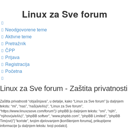
Linux za Sve forum
Neodgovorene teme
Aktivne teme
Pretražnik
ČPP
Prijava
Registracija
Početna
Pretražnik
Linux za Sve forum - Zaštita privatnosti
Zaštita privatnosti “objašnjava”, u detalje, kako “Linux za Sve forum” [u daljnjem
tekstu: “mi”, “nas”, “naš(a/e/i/u)”, “Linux za Sve forum”,
“https://www.linuxzasve.com/forum”] i phpBB [u daljnjem tekstu: “oni”, “njih”,
“njihov(a/e/i/u)”, “phpBB softver”, “www.phpbb.com”, “phpBB Limited”, “phpBB
Tim(ovi)”] “koriste”, tvojim djelovanjem [korištenjem foruma], prikupljene
informacije [u daljnjem tekstu: tvoji podatci].