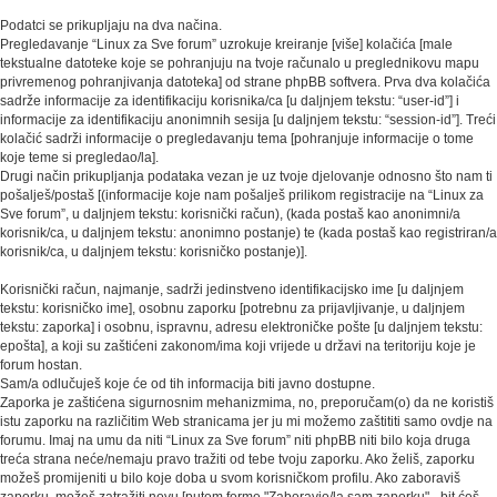
Podatci se prikupljaju na dva načina.
Pregledavanje “Linux za Sve forum” uzrokuje kreiranje [više] kolačića [male
tekstualne datoteke koje se pohranjuju na tvoje računalo u preglednikovu mapu
privremenog pohranjivanja datoteka] od strane phpBB softvera. Prva dva kolačića
sadrže informacije za identifikaciju korisnika/ca [u daljnjem tekstu: “user-id”] i
informacije za identifikaciju anonimnih sesija [u daljnjem tekstu: “session-id”]. Treći
kolačić sadrži informacije o pregledavanju tema [pohranjuje informacije o tome
koje teme si pregledao/la].
Drugi način prikupljanja podataka vezan je uz tvoje djelovanje odnosno što nam ti
pošalješ/postaš [(informacije koje nam pošalješ prilikom registracije na “Linux za
Sve forum”, u daljnjem tekstu: korisnički račun), (kada postaš kao anonimni/a
korisnik/ca, u daljnjem tekstu: anonimno postanje) te (kada postaš kao registriran/a
korisnik/ca, u daljnjem tekstu: korisničko postanje)].
Korisnički račun, najmanje, sadrži jedinstveno identifikacijsko ime [u daljnjem
tekstu: korisničko ime], osobnu zaporku [potrebnu za prijavljivanje, u daljnjem
tekstu: zaporka] i osobnu, ispravnu, adresu elektroničke pošte [u daljnjem tekstu:
epošta], a koji su zaštićeni zakonom/ima koji vrijede u državi na teritoriju koje je
forum hostan.
Sam/a odlučuješ koje će od tih informacija biti javno dostupne.
Zaporka je zaštićena sigurnosnim mehanizmima, no, preporučam(o) da ne koristiš
istu zaporku na različitim Web stranicama jer ju mi možemo zaštititi samo ovdje na
forumu. Imaj na umu da niti “Linux za Sve forum” niti phpBB niti bilo koja druga
treća strana neće/nemaju pravo tražiti od tebe tvoju zaporku. Ako želiš, zaporku
možeš promijeniti u bilo koje doba u svom korisničkom profilu. Ako zaboraviš