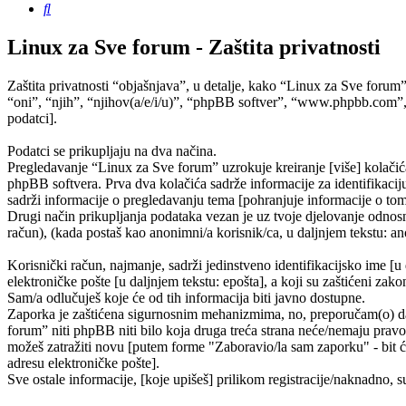
Pretražnik
Linux za Sve forum - Zaštita privatnosti
Zaštita privatnosti “objašnjava”, u detalje, kako “Linux za Sve forum
“oni”, “njih”, “njihov(a/e/i/u)”, “phpBB softver”, “www.phpbb.com”,
podatci].
Podatci se prikupljaju na dva načina.
Pregledavanje “Linux za Sve forum” uzrokuje kreiranje [više] kolačić
phpBB softvera. Prva dva kolačića sadrže informacije za identifikaciju 
sadrži informacije o pregledavanju tema [pohranjuje informacije o tom
Drugi način prikupljanja podataka vezan je uz tvoje djelovanje odnosno
račun), (kada postaš kao anonimni/a korisnik/ca, u daljnjem tekstu: ano
Korisnički račun, najmanje, sadrži jedinstveno identifikacijsko ime [u
elektroničke pošte [u daljnjem tekstu: epošta], a koji su zaštićeni zako
Sam/a odlučuješ koje će od tih informacija biti javno dostupne.
Zaporka je zaštićena sigurnosnim mehanizmima, no, preporučam(o) da n
forum” niti phpBB niti bilo koja druga treća strana neće/nemaju pravo
možeš zatražiti novu [putem forme "Zaboravio/la sam zaporku" - bit će
adresu elektroničke pošte].
Sve ostale informacije, [koje upišeš] prilikom registracije/naknadno, 