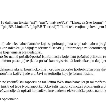
” [u daljnjem tekstu: “mi”, “nas”, “naš(a/e/i/u)”, “Linux za Sve forum
 “phpBB Limited”, “phpBB Tim(ovi)”] “koriste”, tvojim djelovanjem [kor
a [male tekstualne datoteke koje se pohranjuju na tvoje računalo u pr
korisnika/ca [u daljnjem tekstu: “user-id”] i informacije za identifikaci
e koje teme si pregledao/la].
 što nam ti pošalješ/postaš [(informacije koje nam pošalješ prilikom re
nimno postanje) te (kada postaš kao registriran/a korisnik/ca, u daljnje
 daljnjem tekstu: korisničko ime], osobnu zaporku [potrebnu za prijavlji
nom/ima koji vrijede u državi na teritoriju koje je forum hostan.
e koristiš istu zaporku na različitim Web stranicama jer ju mi možemo
 tražiti od tebe tvoju zaporku. Ako želiš, zaporku možeš promijeniti u
š zamoljen/a upisati korisničko ime i adresu elektroničke pošte nakon č
su opcionalne.