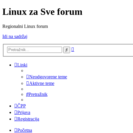
Linux za Sve forum
Regionalni Linux forum
Idi na sadržaj
Napredno
Pretražnik
pretraživanje
Linki
Neodgovorene teme
Aktivne teme
Pretražnik
ČPP
Prijava
Registracija
Početna