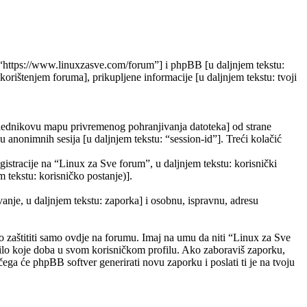
”, “https://www.linuxzasve.com/forum”] i phpBB [u daljnjem tekstu:
ištenjem foruma], prikupljene informacije [u daljnjem tekstu: tvoji
eglednikovu mapu privremenog pohranjivanja datoteka] od strane
ju anonimnih sesija [u daljnjem tekstu: “session-id”]. Treći kolačić
gistracije na “Linux za Sve forum”, u daljnjem tekstu: korisnički
m tekstu: korisničko postanje)].
vanje, u daljnjem tekstu: zaporka] i osobnu, ispravnu, adresu
 zaštititi samo ovdje na forumu. Imaj na umu da niti “Linux za Sve
 bilo koje doba u svom korisničkom profilu. Ako zaboraviš zaporku,
ega će phpBB softver generirati novu zaporku i poslati ti je na tvoju