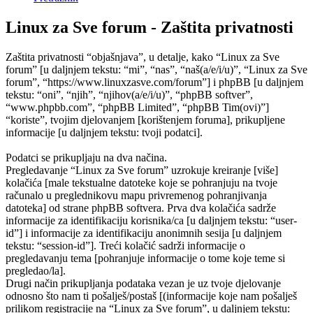
Linux za Sve forum - Zaštita privatnosti
Zaštita privatnosti “objašnjava”, u detalje, kako “Linux za Sve
forum” [u daljnjem tekstu: “mi”, “nas”, “naš(a/e/i/u)”, “Linux za Sve
forum”, “https://www.linuxzasve.com/forum”] i phpBB [u daljnjem
tekstu: “oni”, “njih”, “njihov(a/e/i/u)”, “phpBB softver”,
“www.phpbb.com”, “phpBB Limited”, “phpBB Tim(ovi)”]
“koriste”, tvojim djelovanjem [korištenjem foruma], prikupljene
informacije [u daljnjem tekstu: tvoji podatci].
Podatci se prikupljaju na dva načina.
Pregledavanje “Linux za Sve forum” uzrokuje kreiranje [više]
kolačića [male tekstualne datoteke koje se pohranjuju na tvoje
računalo u preglednikovu mapu privremenog pohranjivanja
datoteka] od strane phpBB softvera. Prva dva kolačića sadrže
informacije za identifikaciju korisnika/ca [u daljnjem tekstu: “user-
id”] i informacije za identifikaciju anonimnih sesija [u daljnjem
tekstu: “session-id”]. Treći kolačić sadrži informacije o
pregledavanju tema [pohranjuje informacije o tome koje teme si
pregledao/la].
Drugi način prikupljanja podataka vezan je uz tvoje djelovanje
odnosno što nam ti pošalješ/postaš [(informacije koje nam pošalješ
prilikom registracije na “Linux za Sve forum”, u daljnjem tekstu: