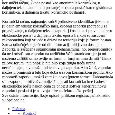
korisnički račun), (kada postaš kao anonimni/a korisnik/ca, u
daljnjem tekstu: anonimno postanje) te (kada postaš kao registriran/a
korisnik/ca, u daljnjem tekstu: korisničko postanje)].
Korisnički račun, najmanje, sadrži jedinstveno identifikacijsko ime
[u daljnjem tekstu: korisničko ime], osobnu zaporku [potrebnu za
prijavljivanje, u daljnjem tekstu: zaporka] i osobnu, ispravnu, adresu
elektroničke pošte [u daljnjem tekstu: epošta], a koji su zaštićeni
zakonom/ima koji vrijede u državi na teritoriju koje je forum hostan.
Sam/a odlučuješ koje će od tih informacija biti javno dostupne.
Zaporka je zaštićena sigurnosnim mehanizmima, no, preporučam(o)
da ne koristiš istu zaporku na različitim Web stranicama jer ju mi
možemo zaštititi samo ovdje na forumu. Imaj na umu da niti “Linux
za Sve forum” niti phpBB niti bilo koja druga treća strana
neće/nemaju pravo tražiti od tebe tvoju zaporku. Ako želiš, zaporku
možeš promijeniti u bilo koje doba u svom korisničkom profilu. Ako
zaboraviš zaporku, možeš zatražiti novu [putem forme "Zaboravio/la
sam zaporku" - bit ćeš zamoljen/a upisati korisničko ime i adresu
elektroničke pošte nakon čega će phpBB softver generirati novu
zaporku i poslati ti je na tvoju adresu elektroničke pošte].
Sve ostale informacije, [koje upišeš] prilikom registracije/naknadno,
su opcionalne.
Početna
Kontakt