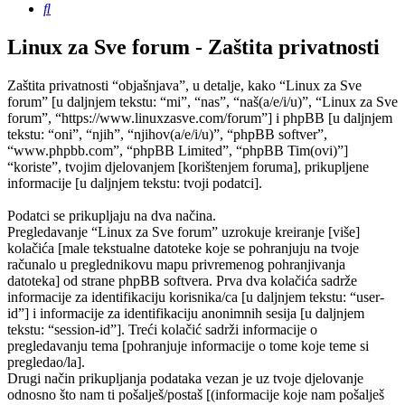
Pretražnik
Linux za Sve forum - Zaštita privatnosti
Zaštita privatnosti “objašnjava”, u detalje, kako “Linux za Sve
forum” [u daljnjem tekstu: “mi”, “nas”, “naš(a/e/i/u)”, “Linux za Sve
forum”, “https://www.linuxzasve.com/forum”] i phpBB [u daljnjem
tekstu: “oni”, “njih”, “njihov(a/e/i/u)”, “phpBB softver”,
“www.phpbb.com”, “phpBB Limited”, “phpBB Tim(ovi)”]
“koriste”, tvojim djelovanjem [korištenjem foruma], prikupljene
informacije [u daljnjem tekstu: tvoji podatci].
Podatci se prikupljaju na dva načina.
Pregledavanje “Linux za Sve forum” uzrokuje kreiranje [više]
kolačića [male tekstualne datoteke koje se pohranjuju na tvoje
računalo u preglednikovu mapu privremenog pohranjivanja
datoteka] od strane phpBB softvera. Prva dva kolačića sadrže
informacije za identifikaciju korisnika/ca [u daljnjem tekstu: “user-
id”] i informacije za identifikaciju anonimnih sesija [u daljnjem
tekstu: “session-id”]. Treći kolačić sadrži informacije o
pregledavanju tema [pohranjuje informacije o tome koje teme si
pregledao/la].
Drugi način prikupljanja podataka vezan je uz tvoje djelovanje
odnosno što nam ti pošalješ/postaš [(informacije koje nam pošalješ