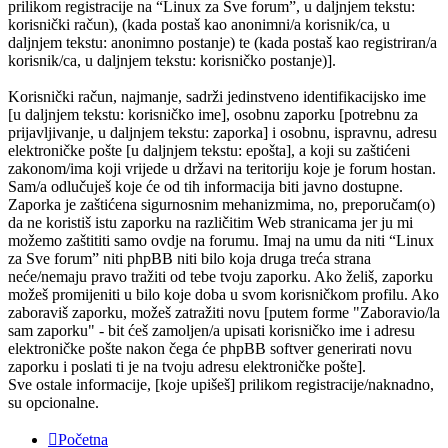
prilikom registracije na “Linux za Sve forum”, u daljnjem tekstu:
korisnički račun), (kada postaš kao anonimni/a korisnik/ca, u
daljnjem tekstu: anonimno postanje) te (kada postaš kao registriran/a
korisnik/ca, u daljnjem tekstu: korisničko postanje)].
Korisnički račun, najmanje, sadrži jedinstveno identifikacijsko ime
[u daljnjem tekstu: korisničko ime], osobnu zaporku [potrebnu za
prijavljivanje, u daljnjem tekstu: zaporka] i osobnu, ispravnu, adresu
elektroničke pošte [u daljnjem tekstu: epošta], a koji su zaštićeni
zakonom/ima koji vrijede u državi na teritoriju koje je forum hostan.
Sam/a odlučuješ koje će od tih informacija biti javno dostupne.
Zaporka je zaštićena sigurnosnim mehanizmima, no, preporučam(o)
da ne koristiš istu zaporku na različitim Web stranicama jer ju mi
možemo zaštititi samo ovdje na forumu. Imaj na umu da niti “Linux
za Sve forum” niti phpBB niti bilo koja druga treća strana
neće/nemaju pravo tražiti od tebe tvoju zaporku. Ako želiš, zaporku
možeš promijeniti u bilo koje doba u svom korisničkom profilu. Ako
zaboraviš zaporku, možeš zatražiti novu [putem forme "Zaboravio/la
sam zaporku" - bit ćeš zamoljen/a upisati korisničko ime i adresu
elektroničke pošte nakon čega će phpBB softver generirati novu
zaporku i poslati ti je na tvoju adresu elektroničke pošte].
Sve ostale informacije, [koje upišeš] prilikom registracije/naknadno,
su opcionalne.
Početna