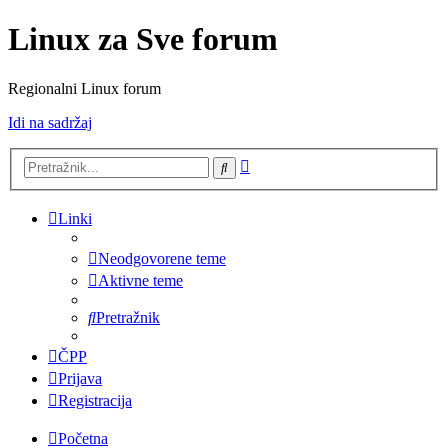
Linux za Sve forum
Regionalni Linux forum
Idi na sadržaj
Napredno
Pretražnik
pretraživanje
Linki
Neodgovorene teme
Aktivne teme
Pretražnik
ČPP
Prijava
Registracija
Početna