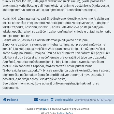
“Linux za Sve forum”, u daljnjem tekstu: korisnički račun), (kada postaš kao
anonimni/a korisnik/ca, u daljnjem tekstu: anonimno postanje) te (kada postaš
kao registriran/a korisnik/ca, u daljnjem tekstu: korisničko postanje)].
Korisnički račun, najmanje, sadrži jedinstveno identifikacijsko ime [u daljnjem
tekstu: korisničko ime], osobnu zaporku [potrebnu za prijavljivanje, u daljnjem
tekstu: zaporka] i osobnu, ispravnu, adresu elektroničke pošte [u daljnjem
tekstu: epošta], a koji su zaštićeni zakonom/ima koji vrijede u državi na teritoriju
koje je forum hostan.
Sam/a odlučuješ koje će od tih informacija biti javno dostupne.
Zaporka je zaštićena sigurnosnim mehanizmima, no, preporučam(o) da ne
koristiš istu zaporku na različitim Web stranicama jer ju mi možemo zaštititi
samo ovdje na forumu. Imaj na umu da niti “Linux za Sve forum” niti phpBB niti
bilo koja druga treća strana neće/nemaju pravo tražiti od tebe tvoju zaporku.
Ako želiš, zaporku možeš promijeniti u bilo koje doba u svom korisničkom
profilu. Ako zaboraviš zaporku, možeš zatražiti novu [putem forme
"Zaboravio/la sam zaporku" - bit ćeš zamoljen/a upisati korisničko ime i adresu
elektroničke pošte nakon čega će phpBB softver generirati novu zaporku i
poslati ti je na tvoju adresu elektroničke pošte].
Sve ostale informacije, [koje upišeš] prilikom registracije/naknadno, su
opcionalne.
Početna
Kontakt
Izbriši kolačiće
Vremenska zona:
UTC+01:00
Powered by
phpBB
® Forum Software © phpBB Limited
HR (CRO) by
Ančica Sečan