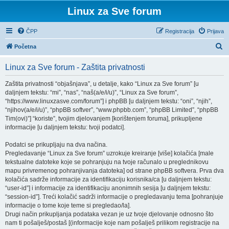
Linux za Sve forum
ČPP
Registracija
Prijava
P
Početna
r
Linux za Sve forum - Zaštita privatnosti
e
t
Zaštita privatnosti “objašnjava”, u detalje, kako “Linux za Sve forum” [u
daljnjem tekstu: “mi”, “nas”, “naš(a/e/i/u)”, “Linux za Sve forum”,
r
“https://www.linuxzasve.com/forum”] i phpBB [u daljnjem tekstu: “oni”, “njih”,
a
“njihov(a/e/i/u)”, “phpBB softver”, “www.phpbb.com”, “phpBB Limited”, “phpBB
Tim(ovi)”] “koriste”, tvojim djelovanjem [korištenjem foruma], prikupljene
ž
informacije [u daljnjem tekstu: tvoji podatci].
n
Podatci se prikupljaju na dva načina.
i
Pregledavanje “Linux za Sve forum” uzrokuje kreiranje [više] kolačića [male
k
tekstualne datoteke koje se pohranjuju na tvoje računalo u preglednikovu
mapu privremenog pohranjivanja datoteka] od strane phpBB softvera. Prva dva
kolačića sadrže informacije za identifikaciju korisnika/ca [u daljnjem tekstu:
“user-id”] i informacije za identifikaciju anonimnih sesija [u daljnjem tekstu:
“session-id”]. Treći kolačić sadrži informacije o pregledavanju tema [pohranjuje
informacije o tome koje teme si pregledao/la].
Drugi način prikupljanja podataka vezan je uz tvoje djelovanje odnosno što
nam ti pošalješ/postaš [(informacije koje nam pošalješ prilikom registracije na