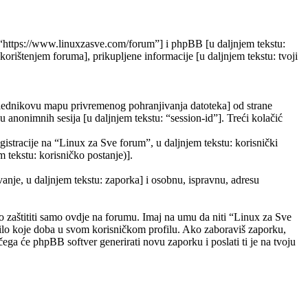
”, “https://www.linuxzasve.com/forum”] i phpBB [u daljnjem tekstu:
ištenjem foruma], prikupljene informacije [u daljnjem tekstu: tvoji
eglednikovu mapu privremenog pohranjivanja datoteka] od strane
ju anonimnih sesija [u daljnjem tekstu: “session-id”]. Treći kolačić
gistracije na “Linux za Sve forum”, u daljnjem tekstu: korisnički
m tekstu: korisničko postanje)].
vanje, u daljnjem tekstu: zaporka] i osobnu, ispravnu, adresu
 zaštititi samo ovdje na forumu. Imaj na umu da niti “Linux za Sve
 bilo koje doba u svom korisničkom profilu. Ako zaboraviš zaporku,
ega će phpBB softver generirati novu zaporku i poslati ti je na tvoju