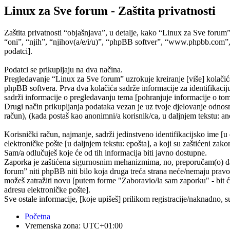
Linux za Sve forum - Zaštita privatnosti
Zaštita privatnosti “objašnjava”, u detalje, kako “Linux za Sve forum
“oni”, “njih”, “njihov(a/e/i/u)”, “phpBB softver”, “www.phpbb.com”,
podatci].
Podatci se prikupljaju na dva načina.
Pregledavanje “Linux za Sve forum” uzrokuje kreiranje [više] kolačić
phpBB softvera. Prva dva kolačića sadrže informacije za identifikaciju 
sadrži informacije o pregledavanju tema [pohranjuje informacije o tom
Drugi način prikupljanja podataka vezan je uz tvoje djelovanje odnosno
račun), (kada postaš kao anonimni/a korisnik/ca, u daljnjem tekstu: ano
Korisnički račun, najmanje, sadrži jedinstveno identifikacijsko ime [u
elektroničke pošte [u daljnjem tekstu: epošta], a koji su zaštićeni zako
Sam/a odlučuješ koje će od tih informacija biti javno dostupne.
Zaporka je zaštićena sigurnosnim mehanizmima, no, preporučam(o) da n
forum” niti phpBB niti bilo koja druga treća strana neće/nemaju pravo
možeš zatražiti novu [putem forme "Zaboravio/la sam zaporku" - bit će
adresu elektroničke pošte].
Sve ostale informacije, [koje upišeš] prilikom registracije/naknadno, 
Početna
Vremenska zona:
UTC+01:00