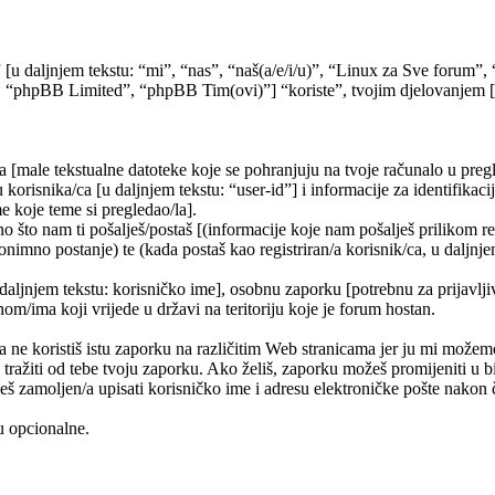
” [u daljnjem tekstu: “mi”, “nas”, “naš(a/e/i/u)”, “Linux za Sve forum
 “phpBB Limited”, “phpBB Tim(ovi)”] “koriste”, tvojim djelovanjem [kor
a [male tekstualne datoteke koje se pohranjuju na tvoje računalo u pr
korisnika/ca [u daljnjem tekstu: “user-id”] i informacije za identifikaci
e koje teme si pregledao/la].
 što nam ti pošalješ/postaš [(informacije koje nam pošalješ prilikom re
nimno postanje) te (kada postaš kao registriran/a korisnik/ca, u daljnje
 daljnjem tekstu: korisničko ime], osobnu zaporku [potrebnu za prijavlji
nom/ima koji vrijede u državi na teritoriju koje je forum hostan.
e koristiš istu zaporku na različitim Web stranicama jer ju mi možemo
 tražiti od tebe tvoju zaporku. Ako želiš, zaporku možeš promijeniti u
š zamoljen/a upisati korisničko ime i adresu elektroničke pošte nakon č
su opcionalne.