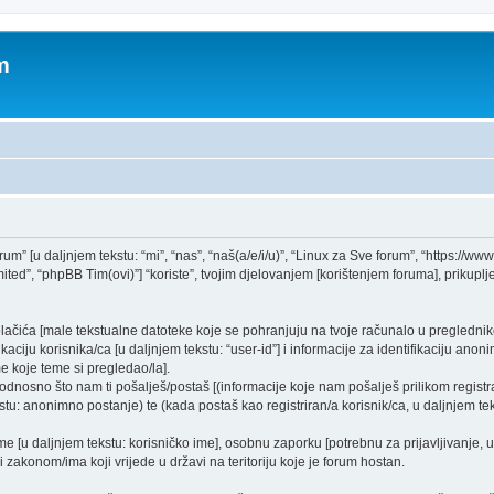
m
rum” [u daljnjem tekstu: “mi”, “nas”, “naš(a/e/i/u)”, “Linux za Sve forum”, “https://ww
ed”, “phpBB Tim(ovi)”] “koriste”, tvojim djelovanjem [korištenjem foruma], prikupljen
kolačića [male tekstualne datoteke koje se pohranjuju na tvoje računalo u pregled
ciju korisnika/ca [u daljnjem tekstu: “user-id”] i informacije za identifikaciju anonim
e koje teme si pregledao/la].
dnosno što nam ti pošalješ/postaš [(informacije koje nam pošalješ prilikom registra
tu: anonimno postanje) te (kada postaš kao registriran/a korisnik/ca, u daljnjem tek
ime [u daljnjem tekstu: korisničko ime], osobnu zaporku [potrebnu za prijavljivanje, 
i zakonom/ima koji vrijede u državi na teritoriju koje je forum hostan.