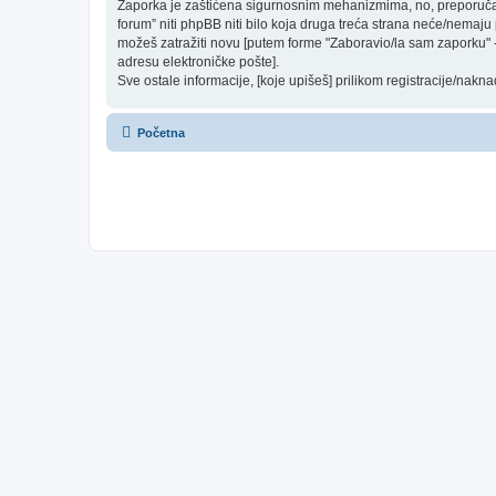
Zaporka je zaštićena sigurnosnim mehanizmima, no, preporučam(o
forum” niti phpBB niti bilo koja druga treća strana neće/nemaju
možeš zatražiti novu [putem forme "Zaboravio/la sam zaporku" - 
adresu elektroničke pošte].
Sve ostale informacije, [koje upišeš] prilikom registracije/nakn
Početna