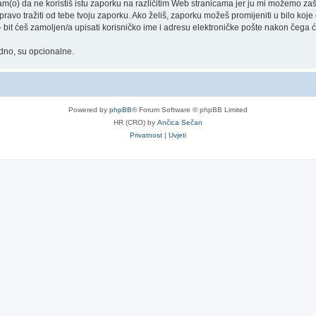
) da ne koristiš istu zaporku na različitim Web stranicama jer ju mi možemo zašti
 pravo tražiti od tebe tvoju zaporku. Ako želiš, zaporku možeš promijeniti u bilo ko
bit ćeš zamoljen/a upisati korisničko ime i adresu elektroničke pošte nakon čega će 
adno, su opcionalne.
Powered by
phpBB
® Forum Software © phpBB Limited
HR (CRO) by
Ančica Sečan
Privatnost
|
Uvjeti