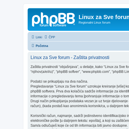
Linux za Sve foru
Regionalni Linux forum
Linki
ČPP
Početna
Linux za Sve forum - Zaštita privatnosti
Zaštita privatnosti “objašnjava”, u detalje, kako “Linux za Sve fo
“njihov(a/e/i/u)”, “phpBB softver”, “www.phpbb.com”, “phpBB Limit
Podatci se prikupljaju na dva načina.
Pregledavanje “Linux za Sve forum” uzrokuje kreiranje [više] 
phpBB softvera. Prva dva kolačića sadrže informacije za identifika
informacije o pregledavanju tema [pohranjuje informacije o tom
Drugi način prikupljanja podataka vezan je uz tvoje djelovanje o
račun), (kada postaš kao anonimni/a korisnik/ca, u daljnjem teks
Korisnički račun, najmanje, sadrži jedinstveno identifikacijsko 
elektroničke pošte [u daljnjem tekstu: epošta], a koji su zaštićen
Sam/a odlučuješ koje će od tih informacija biti javno dostupne.