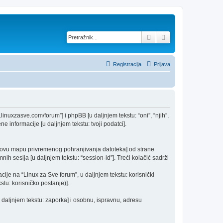
Pretražnik
Napredno pretraž
Registracija
Prijava
w.linuxzasve.com/forum”] i phpBB [u daljnjem tekstu: “oni”, “njih”,
e informacije [u daljnjem tekstu: tvoji podatci].
nikovu mapu privremenog pohranjivanja datoteka] od strane
nih sesija [u daljnjem tekstu: “session-id”]. Treći kolačić sadrži
cije na “Linux za Sve forum”, u daljnjem tekstu: korisnički
stu: korisničko postanje)].
u daljnjem tekstu: zaporka] i osobnu, ispravnu, adresu