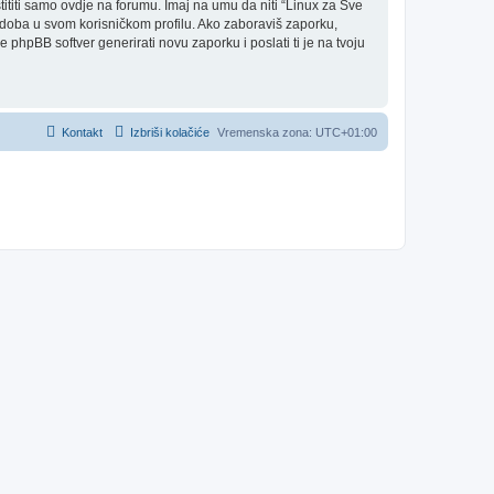
titi samo ovdje na forumu. Imaj na umu da niti “Linux za Sve
je doba u svom korisničkom profilu. Ako zaboraviš zaporku,
phpBB softver generirati novu zaporku i poslati ti je na tvoju
Kontakt
Izbriši kolačiće
Vremenska zona:
UTC+01:00