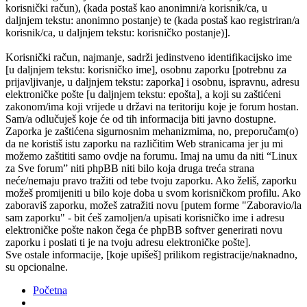
korisnički račun), (kada postaš kao anonimni/a korisnik/ca, u
daljnjem tekstu: anonimno postanje) te (kada postaš kao registriran/a
korisnik/ca, u daljnjem tekstu: korisničko postanje)].
Korisnički račun, najmanje, sadrži jedinstveno identifikacijsko ime
[u daljnjem tekstu: korisničko ime], osobnu zaporku [potrebnu za
prijavljivanje, u daljnjem tekstu: zaporka] i osobnu, ispravnu, adresu
elektroničke pošte [u daljnjem tekstu: epošta], a koji su zaštićeni
zakonom/ima koji vrijede u državi na teritoriju koje je forum hostan.
Sam/a odlučuješ koje će od tih informacija biti javno dostupne.
Zaporka je zaštićena sigurnosnim mehanizmima, no, preporučam(o)
da ne koristiš istu zaporku na različitim Web stranicama jer ju mi
možemo zaštititi samo ovdje na forumu. Imaj na umu da niti “Linux
za Sve forum” niti phpBB niti bilo koja druga treća strana
neće/nemaju pravo tražiti od tebe tvoju zaporku. Ako želiš, zaporku
možeš promijeniti u bilo koje doba u svom korisničkom profilu. Ako
zaboraviš zaporku, možeš zatražiti novu [putem forme "Zaboravio/la
sam zaporku" - bit ćeš zamoljen/a upisati korisničko ime i adresu
elektroničke pošte nakon čega će phpBB softver generirati novu
zaporku i poslati ti je na tvoju adresu elektroničke pošte].
Sve ostale informacije, [koje upišeš] prilikom registracije/naknadno,
su opcionalne.
Početna