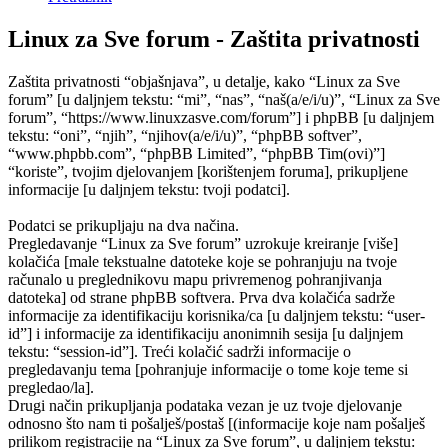
Linux za Sve forum - Zaštita privatnosti
Zaštita privatnosti “objašnjava”, u detalje, kako “Linux za Sve
forum” [u daljnjem tekstu: “mi”, “nas”, “naš(a/e/i/u)”, “Linux za Sve
forum”, “https://www.linuxzasve.com/forum”] i phpBB [u daljnjem
tekstu: “oni”, “njih”, “njihov(a/e/i/u)”, “phpBB softver”,
“www.phpbb.com”, “phpBB Limited”, “phpBB Tim(ovi)”]
“koriste”, tvojim djelovanjem [korištenjem foruma], prikupljene
informacije [u daljnjem tekstu: tvoji podatci].
Podatci se prikupljaju na dva načina.
Pregledavanje “Linux za Sve forum” uzrokuje kreiranje [više]
kolačića [male tekstualne datoteke koje se pohranjuju na tvoje
računalo u preglednikovu mapu privremenog pohranjivanja
datoteka] od strane phpBB softvera. Prva dva kolačića sadrže
informacije za identifikaciju korisnika/ca [u daljnjem tekstu: “user-
id”] i informacije za identifikaciju anonimnih sesija [u daljnjem
tekstu: “session-id”]. Treći kolačić sadrži informacije o
pregledavanju tema [pohranjuje informacije o tome koje teme si
pregledao/la].
Drugi način prikupljanja podataka vezan je uz tvoje djelovanje
odnosno što nam ti pošalješ/postaš [(informacije koje nam pošalješ
prilikom registracije na “Linux za Sve forum”, u daljnjem tekstu: