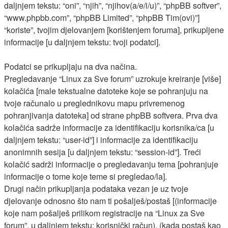
daljnjem tekstu: “oni”, “njih”, “njihov(a/e/i/u)”, “phpBB softver”,
“www.phpbb.com”, “phpBB Limited”, “phpBB Tim(ovi)”]
“koriste”, tvojim djelovanjem [korištenjem foruma], prikupljene
informacije [u daljnjem tekstu: tvoji podatci].
Podatci se prikupljaju na dva načina.
Pregledavanje “Linux za Sve forum” uzrokuje kreiranje [više]
kolačića [male tekstualne datoteke koje se pohranjuju na
tvoje računalo u preglednikovu mapu privremenog
pohranjivanja datoteka] od strane phpBB softvera. Prva dva
kolačića sadrže informacije za identifikaciju korisnika/ca [u
daljnjem tekstu: “user-id”] i informacije za identifikaciju
anonimnih sesija [u daljnjem tekstu: “session-id”]. Treći
kolačić sadrži informacije o pregledavanju tema [pohranjuje
informacije o tome koje teme si pregledao/la].
Drugi način prikupljanja podataka vezan je uz tvoje
djelovanje odnosno što nam ti pošalješ/postaš [(informacije
koje nam pošalješ prilikom registracije na “Linux za Sve
forum”, u daljnjem tekstu: korisnički račun), (kada postaš kao