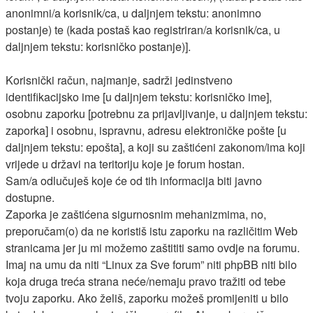
anonimni/a korisnik/ca, u daljnjem tekstu: anonimno
postanje) te (kada postaš kao registriran/a korisnik/ca, u
daljnjem tekstu: korisničko postanje)].
Korisnički račun, najmanje, sadrži jedinstveno
identifikacijsko ime [u daljnjem tekstu: korisničko ime],
osobnu zaporku [potrebnu za prijavljivanje, u daljnjem tekstu:
zaporka] i osobnu, ispravnu, adresu elektroničke pošte [u
daljnjem tekstu: epošta], a koji su zaštićeni zakonom/ima koji
vrijede u državi na teritoriju koje je forum hostan.
Sam/a odlučuješ koje će od tih informacija biti javno
dostupne.
Zaporka je zaštićena sigurnosnim mehanizmima, no,
preporučam(o) da ne koristiš istu zaporku na različitim Web
stranicama jer ju mi možemo zaštititi samo ovdje na forumu.
Imaj na umu da niti “Linux za Sve forum” niti phpBB niti bilo
koja druga treća strana neće/nemaju pravo tražiti od tebe
tvoju zaporku. Ako želiš, zaporku možeš promijeniti u bilo