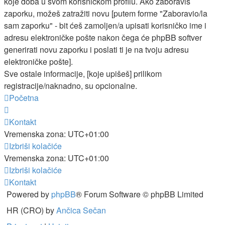
koje doba u svom korisničkom profilu. Ako zaboraviš
zaporku, možeš zatražiti novu [putem forme "Zaboravio/la
sam zaporku" - bit ćeš zamoljen/a upisati korisničko ime i
adresu elektroničke pošte nakon čega će phpBB softver
generirati novu zaporku i poslati ti je na tvoju adresu
elektroničke pošte].
Sve ostale informacije, [koje upišeš] prilikom
registracije/naknadno, su opcionalne.
Početna
Kontakt
Vremenska zona:
UTC+01:00
Izbriši kolačiće
Vremenska zona:
UTC+01:00
Izbriši kolačiće
Kontakt
Powered by
phpBB
® Forum Software © phpBB Limited
HR (CRO) by
Ančica Sečan