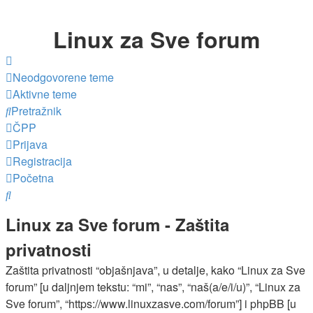
Linux za Sve forum
Neodgovorene teme
Aktivne teme
Pretražnik
ČPP
Prijava
Registracija
Početna
Pretražnik
Linux za Sve forum - Zaštita
privatnosti
Zaštita privatnosti “objašnjava”, u detalje, kako “Linux za Sve
forum” [u daljnjem tekstu: “mi”, “nas”, “naš(a/e/i/u)”, “Linux za
Sve forum”, “https://www.linuxzasve.com/forum”] i phpBB [u