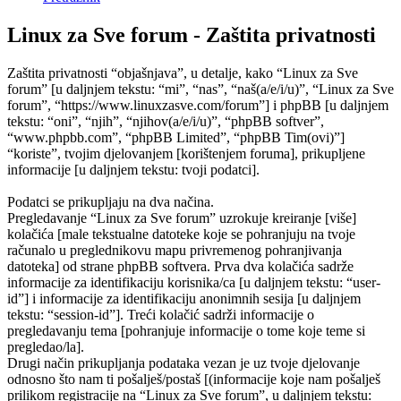
Linux za Sve forum - Zaštita privatnosti
Zaštita privatnosti “objašnjava”, u detalje, kako “Linux za Sve
forum” [u daljnjem tekstu: “mi”, “nas”, “naš(a/e/i/u)”, “Linux za Sve
forum”, “https://www.linuxzasve.com/forum”] i phpBB [u daljnjem
tekstu: “oni”, “njih”, “njihov(a/e/i/u)”, “phpBB softver”,
“www.phpbb.com”, “phpBB Limited”, “phpBB Tim(ovi)”]
“koriste”, tvojim djelovanjem [korištenjem foruma], prikupljene
informacije [u daljnjem tekstu: tvoji podatci].
Podatci se prikupljaju na dva načina.
Pregledavanje “Linux za Sve forum” uzrokuje kreiranje [više]
kolačića [male tekstualne datoteke koje se pohranjuju na tvoje
računalo u preglednikovu mapu privremenog pohranjivanja
datoteka] od strane phpBB softvera. Prva dva kolačića sadrže
informacije za identifikaciju korisnika/ca [u daljnjem tekstu: “user-
id”] i informacije za identifikaciju anonimnih sesija [u daljnjem
tekstu: “session-id”]. Treći kolačić sadrži informacije o
pregledavanju tema [pohranjuje informacije o tome koje teme si
pregledao/la].
Drugi način prikupljanja podataka vezan je uz tvoje djelovanje
odnosno što nam ti pošalješ/postaš [(informacije koje nam pošalješ
prilikom registracije na “Linux za Sve forum”, u daljnjem tekstu: