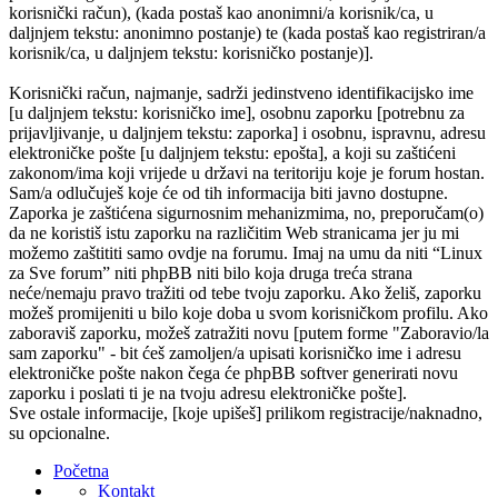
korisnički račun), (kada postaš kao anonimni/a korisnik/ca, u
daljnjem tekstu: anonimno postanje) te (kada postaš kao registriran/a
korisnik/ca, u daljnjem tekstu: korisničko postanje)].
Korisnički račun, najmanje, sadrži jedinstveno identifikacijsko ime
[u daljnjem tekstu: korisničko ime], osobnu zaporku [potrebnu za
prijavljivanje, u daljnjem tekstu: zaporka] i osobnu, ispravnu, adresu
elektroničke pošte [u daljnjem tekstu: epošta], a koji su zaštićeni
zakonom/ima koji vrijede u državi na teritoriju koje je forum hostan.
Sam/a odlučuješ koje će od tih informacija biti javno dostupne.
Zaporka je zaštićena sigurnosnim mehanizmima, no, preporučam(o)
da ne koristiš istu zaporku na različitim Web stranicama jer ju mi
možemo zaštititi samo ovdje na forumu. Imaj na umu da niti “Linux
za Sve forum” niti phpBB niti bilo koja druga treća strana
neće/nemaju pravo tražiti od tebe tvoju zaporku. Ako želiš, zaporku
možeš promijeniti u bilo koje doba u svom korisničkom profilu. Ako
zaboraviš zaporku, možeš zatražiti novu [putem forme "Zaboravio/la
sam zaporku" - bit ćeš zamoljen/a upisati korisničko ime i adresu
elektroničke pošte nakon čega će phpBB softver generirati novu
zaporku i poslati ti je na tvoju adresu elektroničke pošte].
Sve ostale informacije, [koje upišeš] prilikom registracije/naknadno,
su opcionalne.
Početna
Kontakt