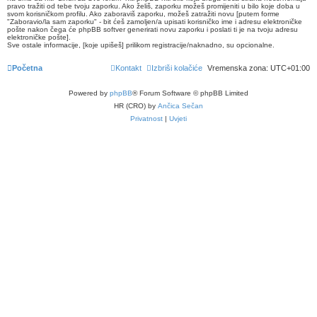
pravo tražiti od tebe tvoju zaporku. Ako želiš, zaporku možeš promijeniti u bilo koje doba u
svom korisničkom profilu. Ako zaboraviš zaporku, možeš zatražiti novu [putem forme
"Zaboravio/la sam zaporku" - bit ćeš zamoljen/a upisati korisničko ime i adresu elektroničke
pošte nakon čega će phpBB softver generirati novu zaporku i poslati ti je na tvoju adresu
elektroničke pošte].
Sve ostale informacije, [koje upišeš] prilikom registracije/naknadno, su opcionalne.
Početna
Kontakt
Izbriši kolačiće
Vremenska zona:
UTC+01:00
Powered by
phpBB
® Forum Software © phpBB Limited
HR (CRO) by
Ančica Sečan
Privatnost
|
Uvjeti