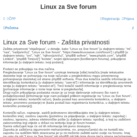
Linux za Sve forum
ČPP
Registracija
Prijava
P
Početna
r
Linux za Sve forum - Zaštita privatnosti
e
Zaštita privatnosti “objašnjava”, u detalje, kako “Linux za Sve forum” [u daljnjem tekstu: “mi”,
t
“nas”, “naš(a/e/i/u)”, “Linux za Sve forum”, “https://www.linuxzasve.com/forum”] i phpBB [u
daljnjem tekstu: “oni”, “njih”, “njihov(a/e/i/u)”, “phpBB softver”, “www.phpbb.com”, “phpBB
r
Limited”, “phpBB Tim(ovi)”] “koriste”, tvojim djelovanjem [korištenjem foruma], prikupljene
informacije [u daljnjem tekstu: tvoji podatci].
a
Podatci se prikupljaju na dva načina.
ž
Pregledavanje “Linux za Sve forum” uzrokuje kreiranje [više] kolačića [male tekstualne
datoteke koje se pohranjuju na tvoje računalo u preglednikovu mapu privremenog
n
pohranjivanja datoteka] od strane phpBB softvera. Prva dva kolačića sadrže informacije za
identifikaciju korisnika/ca [u daljnjem tekstu: “user-id”] i informacije za identifikaciju anonimnih
sesija [u daljnjem tekstu: “session-id”]. Treći kolačić sadrži informacije o pregledavanju tema
i
[pohranjuje informacije o tome koje teme si pregledao/la].
Drugi način prikupljanja podataka vezan je uz tvoje djelovanje odnosno što nam ti
k
pošalješ/postaš [(informacije koje nam pošalješ prilikom registracije na “Linux za Sve forum”,
u daljnjem tekstu: korisnički račun), (kada postaš kao anonimni/a korisnik/ca, u daljnjem
tekstu: anonimno postanje) te (kada postaš kao registriran/a korisnik/ca, u daljnjem tekstu:
korisničko postanje)].
Korisnički račun, najmanje, sadrži jedinstveno identifikacijsko ime [u daljnjem tekstu:
korisničko ime], osobnu zaporku [potrebnu za prijavljivanje, u daljnjem tekstu: zaporka] i
osobnu, ispravnu, adresu elektroničke pošte [u daljnjem tekstu: epošta], a koji su zaštićeni
zakonom/ima koji vrijede u državi na teritoriju koje je forum hostan.
Sam/a odlučuješ koje će od tih informacija biti javno dostupne.
Zaporka je zaštićena sigurnosnim mehanizmima, no, preporučam(o) da ne koristiš istu
zaporku na različitim Web stranicama jer ju mi možemo zaštititi samo ovdje na forumu. Imaj
na umu da niti “Linux za Sve forum” niti phpBB niti bilo koja druga treća strana neće/nemaju