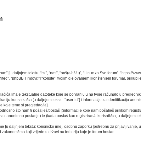
m
rum” [u daljnjem tekstu: “mi”, “nas”, “naš(a/e/i/u)”, “Linux za Sve forum”, “https://ww
ed”, “phpBB Tim(ovi)”] “koriste”, tvojim djelovanjem [korištenjem foruma], prikupljen
kolačića [male tekstualne datoteke koje se pohranjuju na tvoje računalo u pregled
ciju korisnika/ca [u daljnjem tekstu: “user-id”] i informacije za identifikaciju anonim
e koje teme si pregledao/la].
dnosno što nam ti pošalješ/postaš [(informacije koje nam pošalješ prilikom registra
tu: anonimno postanje) te (kada postaš kao registriran/a korisnik/ca, u daljnjem tek
ime [u daljnjem tekstu: korisničko ime], osobnu zaporku [potrebnu za prijavljivanje, 
i zakonom/ima koji vrijede u državi na teritoriju koje je forum hostan.