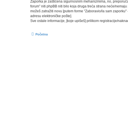
Zaporka je zaštićena sigurnosnim mehanizmima, no, preporučam(o
forum” niti phpBB niti bilo koja druga treća strana neće/nemaju
možeš zatražiti novu [putem forme "Zaboravio/la sam zaporku" - 
adresu elektroničke pošte].
Sve ostale informacije, [koje upišeš] prilikom registracije/nakn
Početna