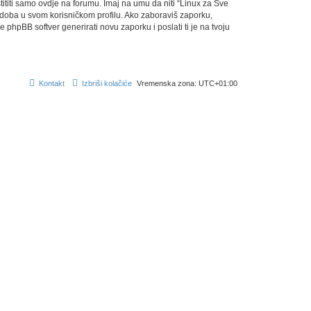
titi samo ovdje na forumu. Imaj na umu da niti “Linux za Sve
je doba u svom korisničkom profilu. Ako zaboraviš zaporku,
phpBB softver generirati novu zaporku i poslati ti je na tvoju
Kontakt
Izbriši kolačiće
Vremenska zona:
UTC+01:00