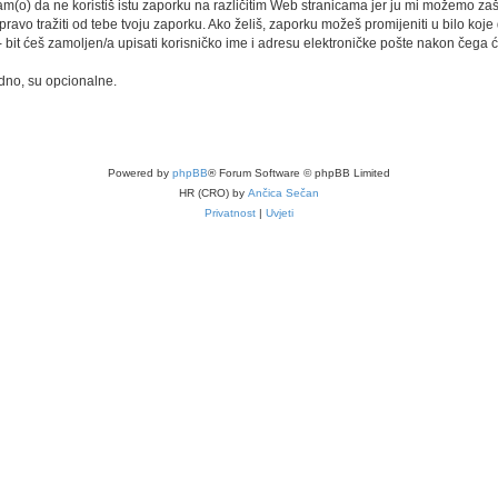
) da ne koristiš istu zaporku na različitim Web stranicama jer ju mi možemo zašti
 pravo tražiti od tebe tvoju zaporku. Ako želiš, zaporku možeš promijeniti u bilo ko
bit ćeš zamoljen/a upisati korisničko ime i adresu elektroničke pošte nakon čega će 
adno, su opcionalne.
Powered by
phpBB
® Forum Software © phpBB Limited
HR (CRO) by
Ančica Sečan
Privatnost
|
Uvjeti