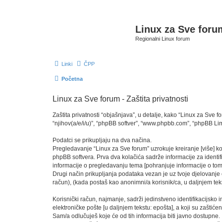
Linux za Sve foru
Regionalni Linux forum
Linki
ČPP
Početna
Linux za Sve forum - Zaštita privatnosti
Zaštita privatnosti “objašnjava”, u detalje, kako “Linux za Sve fo
“njihov(a/e/i/u)”, “phpBB softver”, “www.phpbb.com”, “phpBB Limit
Podatci se prikupljaju na dva načina.
Pregledavanje “Linux za Sve forum” uzrokuje kreiranje [više] 
phpBB softvera. Prva dva kolačića sadrže informacije za identifika
informacije o pregledavanju tema [pohranjuje informacije o tom
Drugi način prikupljanja podataka vezan je uz tvoje djelovanje o
račun), (kada postaš kao anonimni/a korisnik/ca, u daljnjem teks
Korisnički račun, najmanje, sadrži jedinstveno identifikacijsko 
elektroničke pošte [u daljnjem tekstu: epošta], a koji su zaštićen
Sam/a odlučuješ koje će od tih informacija biti javno dostupne.