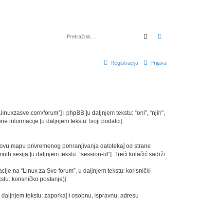
Pretražnik
Napredno pretraž
Registracija
Prijava
w.linuxzasve.com/forum”] i phpBB [u daljnjem tekstu: “oni”, “njih”,
e informacije [u daljnjem tekstu: tvoji podatci].
nikovu mapu privremenog pohranjivanja datoteka] od strane
nih sesija [u daljnjem tekstu: “session-id”]. Treći kolačić sadrži
cije na “Linux za Sve forum”, u daljnjem tekstu: korisnički
stu: korisničko postanje)].
u daljnjem tekstu: zaporka] i osobnu, ispravnu, adresu