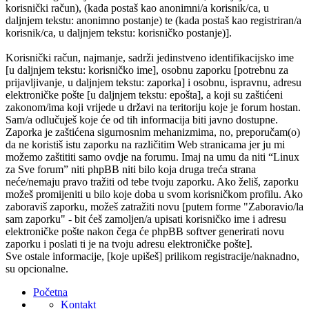
korisnički račun), (kada postaš kao anonimni/a korisnik/ca, u
daljnjem tekstu: anonimno postanje) te (kada postaš kao registriran/a
korisnik/ca, u daljnjem tekstu: korisničko postanje)].
Korisnički račun, najmanje, sadrži jedinstveno identifikacijsko ime
[u daljnjem tekstu: korisničko ime], osobnu zaporku [potrebnu za
prijavljivanje, u daljnjem tekstu: zaporka] i osobnu, ispravnu, adresu
elektroničke pošte [u daljnjem tekstu: epošta], a koji su zaštićeni
zakonom/ima koji vrijede u državi na teritoriju koje je forum hostan.
Sam/a odlučuješ koje će od tih informacija biti javno dostupne.
Zaporka je zaštićena sigurnosnim mehanizmima, no, preporučam(o)
da ne koristiš istu zaporku na različitim Web stranicama jer ju mi
možemo zaštititi samo ovdje na forumu. Imaj na umu da niti “Linux
za Sve forum” niti phpBB niti bilo koja druga treća strana
neće/nemaju pravo tražiti od tebe tvoju zaporku. Ako želiš, zaporku
možeš promijeniti u bilo koje doba u svom korisničkom profilu. Ako
zaboraviš zaporku, možeš zatražiti novu [putem forme "Zaboravio/la
sam zaporku" - bit ćeš zamoljen/a upisati korisničko ime i adresu
elektroničke pošte nakon čega će phpBB softver generirati novu
zaporku i poslati ti je na tvoju adresu elektroničke pošte].
Sve ostale informacije, [koje upišeš] prilikom registracije/naknadno,
su opcionalne.
Početna
Kontakt