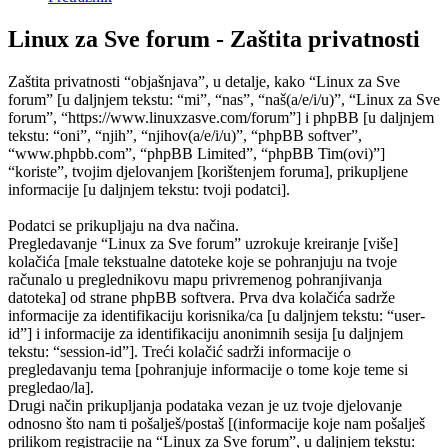
Linux za Sve forum - Zaštita privatnosti
Zaštita privatnosti “objašnjava”, u detalje, kako “Linux za Sve
forum” [u daljnjem tekstu: “mi”, “nas”, “naš(a/e/i/u)”, “Linux za Sve
forum”, “https://www.linuxzasve.com/forum”] i phpBB [u daljnjem
tekstu: “oni”, “njih”, “njihov(a/e/i/u)”, “phpBB softver”,
“www.phpbb.com”, “phpBB Limited”, “phpBB Tim(ovi)”]
“koriste”, tvojim djelovanjem [korištenjem foruma], prikupljene
informacije [u daljnjem tekstu: tvoji podatci].
Podatci se prikupljaju na dva načina.
Pregledavanje “Linux za Sve forum” uzrokuje kreiranje [više]
kolačića [male tekstualne datoteke koje se pohranjuju na tvoje
računalo u preglednikovu mapu privremenog pohranjivanja
datoteka] od strane phpBB softvera. Prva dva kolačića sadrže
informacije za identifikaciju korisnika/ca [u daljnjem tekstu: “user-
id”] i informacije za identifikaciju anonimnih sesija [u daljnjem
tekstu: “session-id”]. Treći kolačić sadrži informacije o
pregledavanju tema [pohranjuje informacije o tome koje teme si
pregledao/la].
Drugi način prikupljanja podataka vezan je uz tvoje djelovanje
odnosno što nam ti pošalješ/postaš [(informacije koje nam pošalješ
prilikom registracije na “Linux za Sve forum”, u daljnjem tekstu: