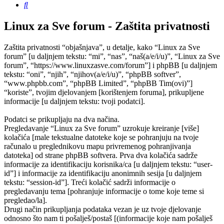
Pretražnik
Linux za Sve forum - Zaštita privatnosti
Zaštita privatnosti “objašnjava”, u detalje, kako “Linux za Sve
forum” [u daljnjem tekstu: “mi”, “nas”, “naš(a/e/i/u)”, “Linux za Sve
forum”, “https://www.linuxzasve.com/forum”] i phpBB [u daljnjem
tekstu: “oni”, “njih”, “njihov(a/e/i/u)”, “phpBB softver”,
“www.phpbb.com”, “phpBB Limited”, “phpBB Tim(ovi)”]
“koriste”, tvojim djelovanjem [korištenjem foruma], prikupljene
informacije [u daljnjem tekstu: tvoji podatci].
Podatci se prikupljaju na dva načina.
Pregledavanje “Linux za Sve forum” uzrokuje kreiranje [više]
kolačića [male tekstualne datoteke koje se pohranjuju na tvoje
računalo u preglednikovu mapu privremenog pohranjivanja
datoteka] od strane phpBB softvera. Prva dva kolačića sadrže
informacije za identifikaciju korisnika/ca [u daljnjem tekstu: “user-
id”] i informacije za identifikaciju anonimnih sesija [u daljnjem
tekstu: “session-id”]. Treći kolačić sadrži informacije o
pregledavanju tema [pohranjuje informacije o tome koje teme si
pregledao/la].
Drugi način prikupljanja podataka vezan je uz tvoje djelovanje
odnosno što nam ti pošalješ/postaš [(informacije koje nam pošalješ