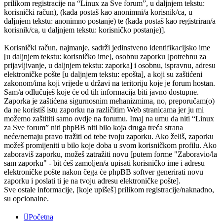
prilikom registracije na “Linux za Sve forum”, u daljnjem tekstu:
korisnički račun), (kada postaš kao anonimni/a korisnik/ca, u
daljnjem tekstu: anonimno postanje) te (kada postaš kao registriran/a
korisnik/ca, u daljnjem tekstu: korisničko postanje)].
Korisnički račun, najmanje, sadrži jedinstveno identifikacijsko ime
[u daljnjem tekstu: korisničko ime], osobnu zaporku [potrebnu za
prijavljivanje, u daljnjem tekstu: zaporka] i osobnu, ispravnu, adresu
elektroničke pošte [u daljnjem tekstu: epošta], a koji su zaštićeni
zakonom/ima koji vrijede u državi na teritoriju koje je forum hostan.
Sam/a odlučuješ koje će od tih informacija biti javno dostupne.
Zaporka je zaštićena sigurnosnim mehanizmima, no, preporučam(o)
da ne koristiš istu zaporku na različitim Web stranicama jer ju mi
možemo zaštititi samo ovdje na forumu. Imaj na umu da niti “Linux
za Sve forum” niti phpBB niti bilo koja druga treća strana
neće/nemaju pravo tražiti od tebe tvoju zaporku. Ako želiš, zaporku
možeš promijeniti u bilo koje doba u svom korisničkom profilu. Ako
zaboraviš zaporku, možeš zatražiti novu [putem forme "Zaboravio/la
sam zaporku" - bit ćeš zamoljen/a upisati korisničko ime i adresu
elektroničke pošte nakon čega će phpBB softver generirati novu
zaporku i poslati ti je na tvoju adresu elektroničke pošte].
Sve ostale informacije, [koje upišeš] prilikom registracije/naknadno,
su opcionalne.
Početna