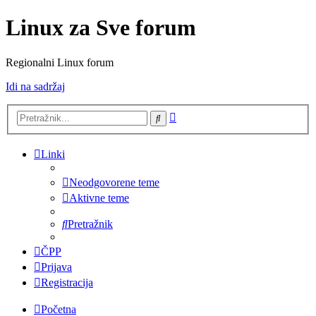
Linux za Sve forum
Regionalni Linux forum
Idi na sadržaj
Napredno
Pretražnik
pretraživanje
Linki
Neodgovorene teme
Aktivne teme
Pretražnik
ČPP
Prijava
Registracija
Početna