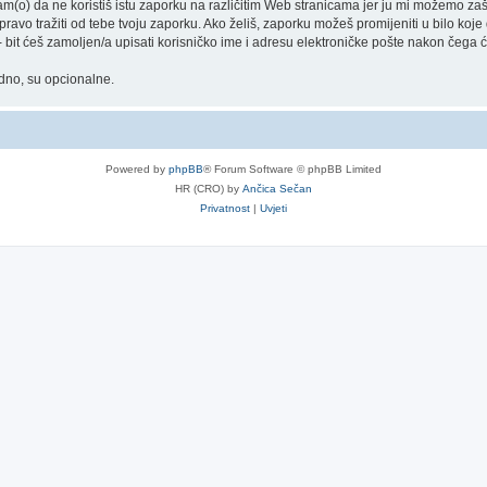
) da ne koristiš istu zaporku na različitim Web stranicama jer ju mi možemo zašti
 pravo tražiti od tebe tvoju zaporku. Ako želiš, zaporku možeš promijeniti u bilo ko
bit ćeš zamoljen/a upisati korisničko ime i adresu elektroničke pošte nakon čega će 
adno, su opcionalne.
Powered by
phpBB
® Forum Software © phpBB Limited
HR (CRO) by
Ančica Sečan
Privatnost
|
Uvjeti