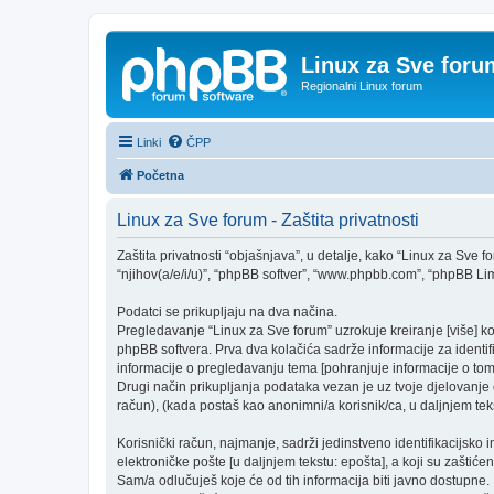
Linux za Sve foru
Regionalni Linux forum
Linki
ČPP
Početna
Linux za Sve forum - Zaštita privatnosti
Zaštita privatnosti “objašnjava”, u detalje, kako “Linux za Sve fo
“njihov(a/e/i/u)”, “phpBB softver”, “www.phpbb.com”, “phpBB Limit
Podatci se prikupljaju na dva načina.
Pregledavanje “Linux za Sve forum” uzrokuje kreiranje [više] 
phpBB softvera. Prva dva kolačića sadrže informacije za identifika
informacije o pregledavanju tema [pohranjuje informacije o tom
Drugi način prikupljanja podataka vezan je uz tvoje djelovanje o
račun), (kada postaš kao anonimni/a korisnik/ca, u daljnjem teks
Korisnički račun, najmanje, sadrži jedinstveno identifikacijsko 
elektroničke pošte [u daljnjem tekstu: epošta], a koji su zaštićen
Sam/a odlučuješ koje će od tih informacija biti javno dostupne.