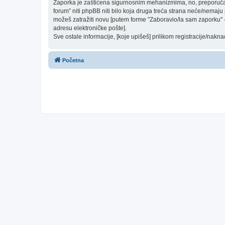
Zaporka je zaštićena sigurnosnim mehanizmima, no, preporučam(o
forum” niti phpBB niti bilo koja druga treća strana neće/nemaju
možeš zatražiti novu [putem forme "Zaboravio/la sam zaporku" - 
adresu elektroničke pošte].
Sve ostale informacije, [koje upišeš] prilikom registracije/nakn
Početna