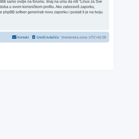
titi samo ovdje na forumu. Imaj na umu da niti “Linux za Sve
je doba u svom korisničkom profilu. Ako zaboraviš zaporku,
phpBB softver generirati novu zaporku i poslati ti je na tvoju
Kontakt
Izbriši kolačiće
Vremenska zona:
UTC+01:00