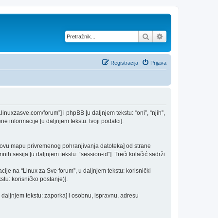
Pretražnik
Napredno pretraž
Registracija
Prijava
w.linuxzasve.com/forum”] i phpBB [u daljnjem tekstu: “oni”, “njih”,
e informacije [u daljnjem tekstu: tvoji podatci].
nikovu mapu privremenog pohranjivanja datoteka] od strane
nih sesija [u daljnjem tekstu: “session-id”]. Treći kolačić sadrži
cije na “Linux za Sve forum”, u daljnjem tekstu: korisnički
stu: korisničko postanje)].
u daljnjem tekstu: zaporka] i osobnu, ispravnu, adresu