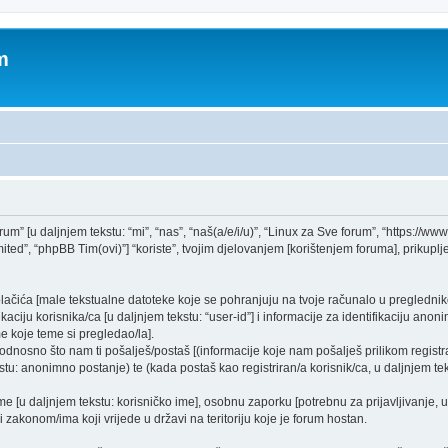
m
rum” [u daljnjem tekstu: “mi”, “nas”, “naš(a/e/i/u)”, “Linux za Sve forum”, “https://ww
ed”, “phpBB Tim(ovi)”] “koriste”, tvojim djelovanjem [korištenjem foruma], prikupljen
kolačića [male tekstualne datoteke koje se pohranjuju na tvoje računalo u pregled
ciju korisnika/ca [u daljnjem tekstu: “user-id”] i informacije za identifikaciju anonim
e koje teme si pregledao/la].
dnosno što nam ti pošalješ/postaš [(informacije koje nam pošalješ prilikom registra
tu: anonimno postanje) te (kada postaš kao registriran/a korisnik/ca, u daljnjem tek
ime [u daljnjem tekstu: korisničko ime], osobnu zaporku [potrebnu za prijavljivanje, 
i zakonom/ima koji vrijede u državi na teritoriju koje je forum hostan.