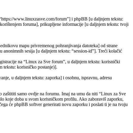
”, “https://www.linuxzasve.com/forum”] i phpBB [u daljnjem tekstu:
ištenjem foruma], prikupljene informacije [u daljnjem tekstu: tvoji
eglednikovu mapu privremenog pohranjivanja datoteka] od strane
ju anonimnih sesija [u daljnjem tekstu: “session-id”]. Treći kolačić
gistracije na “Linux za Sve forum”, u daljnjem tekstu: korisnički
m tekstu: korisničko postanje)].
vanje, u daljnjem tekstu: zaporka] i osobnu, ispravnu, adresu
 zaštititi samo ovdje na forumu. Imaj na umu da niti “Linux za Sve
 bilo koje doba u svom korisničkom profilu. Ako zaboraviš zaporku,
ega će phpBB softver generirati novu zaporku i poslati ti je na tvoju