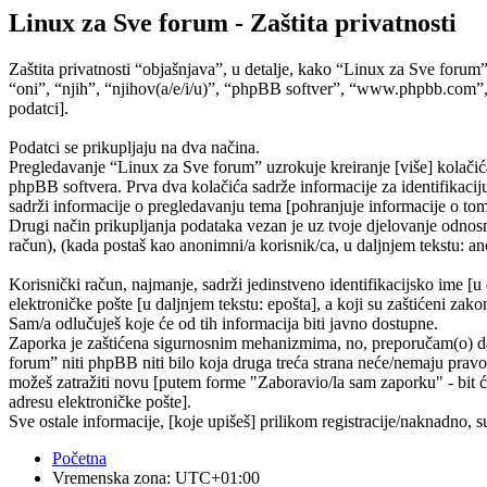
Linux za Sve forum - Zaštita privatnosti
Zaštita privatnosti “objašnjava”, u detalje, kako “Linux za Sve forum
“oni”, “njih”, “njihov(a/e/i/u)”, “phpBB softver”, “www.phpbb.com”,
podatci].
Podatci se prikupljaju na dva načina.
Pregledavanje “Linux za Sve forum” uzrokuje kreiranje [više] kolačić
phpBB softvera. Prva dva kolačića sadrže informacije za identifikaciju 
sadrži informacije o pregledavanju tema [pohranjuje informacije o tom
Drugi način prikupljanja podataka vezan je uz tvoje djelovanje odnosno
račun), (kada postaš kao anonimni/a korisnik/ca, u daljnjem tekstu: ano
Korisnički račun, najmanje, sadrži jedinstveno identifikacijsko ime [u
elektroničke pošte [u daljnjem tekstu: epošta], a koji su zaštićeni zako
Sam/a odlučuješ koje će od tih informacija biti javno dostupne.
Zaporka je zaštićena sigurnosnim mehanizmima, no, preporučam(o) da n
forum” niti phpBB niti bilo koja druga treća strana neće/nemaju pravo
možeš zatražiti novu [putem forme "Zaboravio/la sam zaporku" - bit će
adresu elektroničke pošte].
Sve ostale informacije, [koje upišeš] prilikom registracije/naknadno, 
Početna
Vremenska zona:
UTC+01:00