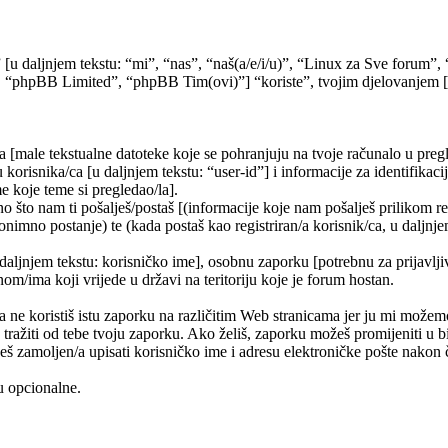
” [u daljnjem tekstu: “mi”, “nas”, “naš(a/e/i/u)”, “Linux za Sve forum
 “phpBB Limited”, “phpBB Tim(ovi)”] “koriste”, tvojim djelovanjem [kor
a [male tekstualne datoteke koje se pohranjuju na tvoje računalo u pr
korisnika/ca [u daljnjem tekstu: “user-id”] i informacije za identifikaci
e koje teme si pregledao/la].
 što nam ti pošalješ/postaš [(informacije koje nam pošalješ prilikom re
nimno postanje) te (kada postaš kao registriran/a korisnik/ca, u daljnje
 daljnjem tekstu: korisničko ime], osobnu zaporku [potrebnu za prijavlji
nom/ima koji vrijede u državi na teritoriju koje je forum hostan.
e koristiš istu zaporku na različitim Web stranicama jer ju mi možemo
 tražiti od tebe tvoju zaporku. Ako želiš, zaporku možeš promijeniti u
š zamoljen/a upisati korisničko ime i adresu elektroničke pošte nakon č
su opcionalne.