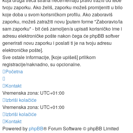
koja druga treća strana neće/nemaju pravo tražiti od tebe
tvoju zaporku. Ako želiš, zaporku možeš promijeniti u bilo
koje doba u svom korisničkom profilu. Ako zaboraviš
zaporku, možeš zatražiti novu [putem forme "Zaboravio/la
sam zaporku" - bit ćeš zamoljen/a upisati korisničko ime i
adresu elektroničke pošte nakon čega će phpBB softver
generirati novu zaporku i poslati ti je na tvoju adresu
elektroničke pošte].
Sve ostale informacije, [koje upišeš] prilikom
registracije/naknadno, su opcionalne.
Početna
Kontakt
Vremenska zona:
UTC+01:00
Izbriši kolačiće
Vremenska zona:
UTC+01:00
Izbriši kolačiće
Kontakt
Powered by
phpBB
® Forum Software © phpBB Limited