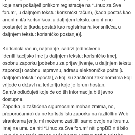
koje nam pošalješ prilikom registracije na “Linux za Sve
forum”, u daljnjem tekstu: korisnički račun), (kada postaš kao
anonimni/a korisnik/ca, u daljnjem tekstu: anonimno
postanje) te (kada postaš kao registriran/a korisnik/ca, u
daljnjem tekstu: korisničko postanje)].
Korisnički račun, najmanje, sadrži jedinstveno
identifikacijsko ime [u daljnjem tekstu: korisničko ime],
osobnu zaporku [potrebnu za prijavljivanje, u daljnjem tekstu:
zaporka] i osobnu, ispravnu, adresu elektroničke pošte [u
daljnjem tekstu: epošta], a koji su zaštićeni zakonom/ima koji
vrijede u državi na teritoriju koje je forum hostan.
Sam/a odlučuješ koje će od tih informacija biti javno
dostupne.
Zaporka je zaštićena sigurnosnim mehanizmima, no,
preporučam(o) da ne koristiš istu zaporku na različitim Web
stranicama jer ju mi možemo zaštititi samo ovdje na forumu.
Imaj na umu da niti “Linux za Sve forum” niti phpBB niti bilo