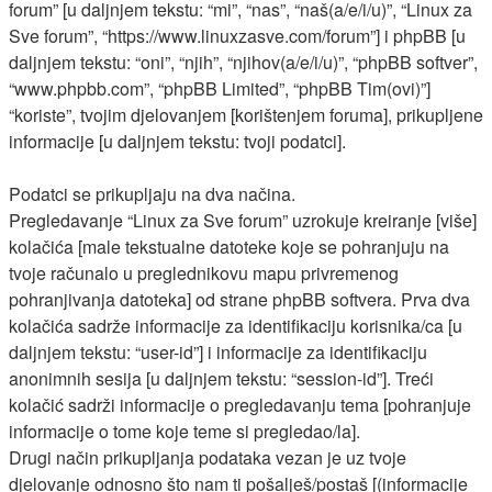
forum” [u daljnjem tekstu: “mi”, “nas”, “naš(a/e/i/u)”, “Linux za
Sve forum”, “https://www.linuxzasve.com/forum”] i phpBB [u
daljnjem tekstu: “oni”, “njih”, “njihov(a/e/i/u)”, “phpBB softver”,
“www.phpbb.com”, “phpBB Limited”, “phpBB Tim(ovi)”]
“koriste”, tvojim djelovanjem [korištenjem foruma], prikupljene
informacije [u daljnjem tekstu: tvoji podatci].
Podatci se prikupljaju na dva načina.
Pregledavanje “Linux za Sve forum” uzrokuje kreiranje [više]
kolačića [male tekstualne datoteke koje se pohranjuju na
tvoje računalo u preglednikovu mapu privremenog
pohranjivanja datoteka] od strane phpBB softvera. Prva dva
kolačića sadrže informacije za identifikaciju korisnika/ca [u
daljnjem tekstu: “user-id”] i informacije za identifikaciju
anonimnih sesija [u daljnjem tekstu: “session-id”]. Treći
kolačić sadrži informacije o pregledavanju tema [pohranjuje
informacije o tome koje teme si pregledao/la].
Drugi način prikupljanja podataka vezan je uz tvoje
djelovanje odnosno što nam ti pošalješ/postaš [(informacije