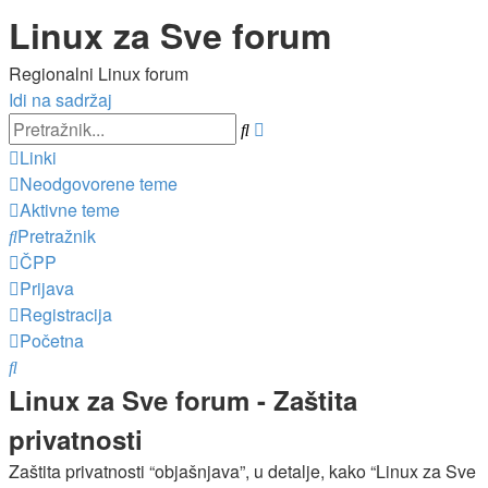
Linux za Sve forum
Regionalni Linux forum
Idi na sadržaj
Napredno
Pretražnik
pretraživanje
Linki
Neodgovorene teme
Aktivne teme
Pretražnik
ČPP
Prijava
Registracija
Početna
Pretražnik
Linux za Sve forum - Zaštita
privatnosti
Zaštita privatnosti “objašnjava”, u detalje, kako “Linux za Sve