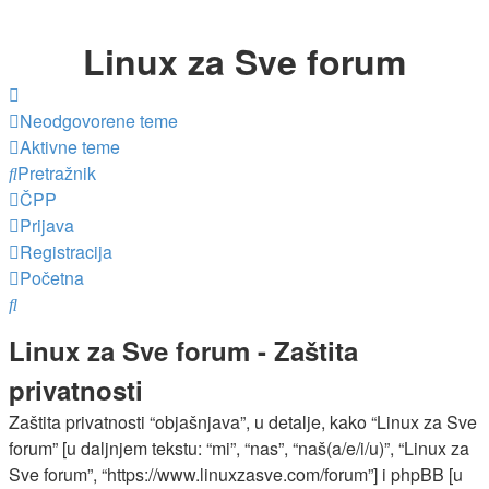
Linux za Sve forum
Neodgovorene teme
Aktivne teme
Pretražnik
ČPP
Prijava
Registracija
Početna
Pretražnik
Linux za Sve forum - Zaštita
privatnosti
Zaštita privatnosti “objašnjava”, u detalje, kako “Linux za Sve
forum” [u daljnjem tekstu: “mi”, “nas”, “naš(a/e/i/u)”, “Linux za
Sve forum”, “https://www.linuxzasve.com/forum”] i phpBB [u