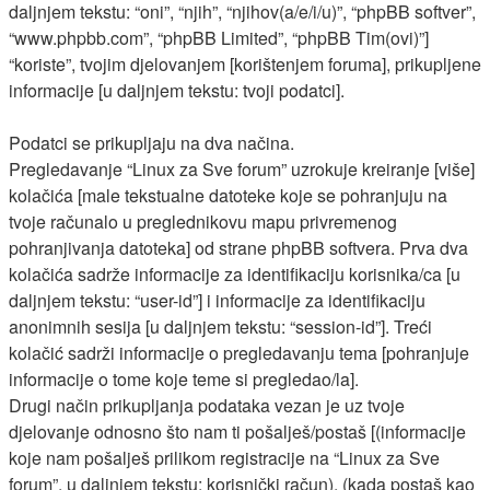
daljnjem tekstu: “oni”, “njih”, “njihov(a/e/i/u)”, “phpBB softver”,
“www.phpbb.com”, “phpBB Limited”, “phpBB Tim(ovi)”]
“koriste”, tvojim djelovanjem [korištenjem foruma], prikupljene
informacije [u daljnjem tekstu: tvoji podatci].
Podatci se prikupljaju na dva načina.
Pregledavanje “Linux za Sve forum” uzrokuje kreiranje [više]
kolačića [male tekstualne datoteke koje se pohranjuju na
tvoje računalo u preglednikovu mapu privremenog
pohranjivanja datoteka] od strane phpBB softvera. Prva dva
kolačića sadrže informacije za identifikaciju korisnika/ca [u
daljnjem tekstu: “user-id”] i informacije za identifikaciju
anonimnih sesija [u daljnjem tekstu: “session-id”]. Treći
kolačić sadrži informacije o pregledavanju tema [pohranjuje
informacije o tome koje teme si pregledao/la].
Drugi način prikupljanja podataka vezan je uz tvoje
djelovanje odnosno što nam ti pošalješ/postaš [(informacije
koje nam pošalješ prilikom registracije na “Linux za Sve
forum”, u daljnjem tekstu: korisnički račun), (kada postaš kao