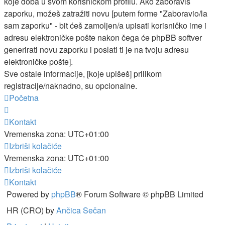
koje doba u svom korisničkom profilu. Ako zaboraviš
zaporku, možeš zatražiti novu [putem forme "Zaboravio/la
sam zaporku" - bit ćeš zamoljen/a upisati korisničko ime i
adresu elektroničke pošte nakon čega će phpBB softver
generirati novu zaporku i poslati ti je na tvoju adresu
elektroničke pošte].
Sve ostale informacije, [koje upišeš] prilikom
registracije/naknadno, su opcionalne.
Početna
Kontakt
Vremenska zona:
UTC+01:00
Izbriši kolačiće
Vremenska zona:
UTC+01:00
Izbriši kolačiće
Kontakt
Powered by
phpBB
® Forum Software © phpBB Limited
HR (CRO) by
Ančica Sečan