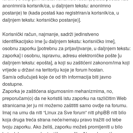
anonimni/a korisnik/ca, u daljnjem tekstu: anonimno
postanje) te (kada postaš kao registriran/a korisnik/ca, u
daljnjem tekstu: korisničko postanje)].
Korisnički račun, najmanje, sadrži jedinstveno
identifikacijsko ime [u daljnjem tekstu: korisničko ime],
osobnu zaporku [potrebnu za prijavljivanje, u daljnjem tekstu:
zaporka] i osobnu, ispravnu, adresu elektroničke pošte [u
daljnjem tekstu: epošta], a koji su zaštićeni zakonom/ima koji
vrijede u državi na teritoriju koje je forum hostan.
Sam/a odlučuješ koje će od tih informacija biti javno
dostupne.
Zaporka je zaštićena sigurnosnim mehanizmima, no,
preporučam(o) da ne koristiš istu zaporku na različitim Web
stranicama jer ju mi možemo zaštititi samo ovdje na forumu.
Imaj na umu da niti “Linux za Sve forum” niti phpBB niti bilo
koja druga treća strana neće/nemaju pravo tražiti od tebe
tvoju zaporku. Ako želiš, zaporku možeš promijeniti u bilo