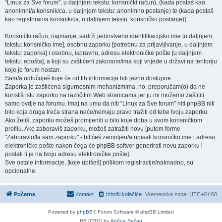
“Linux za Sve forum”, u daljnjem tekstu: korisnički račun), (kada postaš kao
anonimni/a korisnik/ca, u daljnjem tekstu: anonimno postanje) te (kada postaš
kao registriran/a korisnik/ca, u daljnjem tekstu: korisničko postanje)].
Korisnički račun, najmanje, sadrži jedinstveno identifikacijsko ime [u daljnjem
tekstu: korisničko ime], osobnu zaporku [potrebnu za prijavljivanje, u daljnjem
tekstu: zaporka] i osobnu, ispravnu, adresu elektroničke pošte [u daljnjem
tekstu: epošta], a koji su zaštićeni zakonom/ima koji vrijede u državi na teritoriju
koje je forum hostan.
Sam/a odlučuješ koje će od tih informacija biti javno dostupne.
Zaporka je zaštićena sigurnosnim mehanizmima, no, preporučam(o) da ne
koristiš istu zaporku na različitim Web stranicama jer ju mi možemo zaštititi
samo ovdje na forumu. Imaj na umu da niti “Linux za Sve forum” niti phpBB niti
bilo koja druga treća strana neće/nemaju pravo tražiti od tebe tvoju zaporku.
Ako želiš, zaporku možeš promijeniti u bilo koje doba u svom korisničkom
profilu. Ako zaboraviš zaporku, možeš zatražiti novu [putem forme
"Zaboravio/la sam zaporku" - bit ćeš zamoljen/a upisati korisničko ime i adresu
elektroničke pošte nakon čega će phpBB softver generirati novu zaporku i
poslati ti je na tvoju adresu elektroničke pošte].
Sve ostale informacije, [koje upišeš] prilikom registracije/naknadno, su
opcionalne.
Početna
Kontakt
Izbriši kolačiće
Vremenska zona:
UTC+01:00
Powered by
phpBB
® Forum Software © phpBB Limited
HR (CRO) by
Ančica Sečan