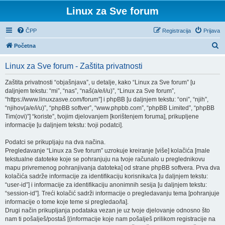
Linux za Sve forum
ČPP
Registracija
Prijava
P
Početna
r
Linux za Sve forum - Zaštita privatnosti
e
t
Zaštita privatnosti “objašnjava”, u detalje, kako “Linux za Sve forum” [u
daljnjem tekstu: “mi”, “nas”, “naš(a/e/i/u)”, “Linux za Sve forum”,
r
“https://www.linuxzasve.com/forum”] i phpBB [u daljnjem tekstu: “oni”, “njih”,
a
“njihov(a/e/i/u)”, “phpBB softver”, “www.phpbb.com”, “phpBB Limited”, “phpBB
Tim(ovi)”] “koriste”, tvojim djelovanjem [korištenjem foruma], prikupljene
ž
informacije [u daljnjem tekstu: tvoji podatci].
n
Podatci se prikupljaju na dva načina.
i
Pregledavanje “Linux za Sve forum” uzrokuje kreiranje [više] kolačića [male
k
tekstualne datoteke koje se pohranjuju na tvoje računalo u preglednikovu
mapu privremenog pohranjivanja datoteka] od strane phpBB softvera. Prva dva
kolačića sadrže informacije za identifikaciju korisnika/ca [u daljnjem tekstu:
“user-id”] i informacije za identifikaciju anonimnih sesija [u daljnjem tekstu:
“session-id”]. Treći kolačić sadrži informacije o pregledavanju tema [pohranjuje
informacije o tome koje teme si pregledao/la].
Drugi način prikupljanja podataka vezan je uz tvoje djelovanje odnosno što
nam ti pošalješ/postaš [(informacije koje nam pošalješ prilikom registracije na