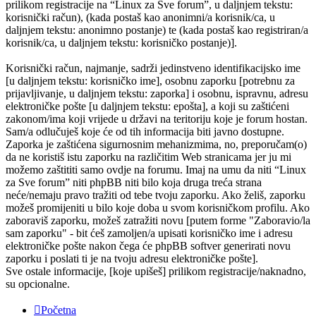
prilikom registracije na “Linux za Sve forum”, u daljnjem tekstu:
korisnički račun), (kada postaš kao anonimni/a korisnik/ca, u
daljnjem tekstu: anonimno postanje) te (kada postaš kao registriran/a
korisnik/ca, u daljnjem tekstu: korisničko postanje)].
Korisnički račun, najmanje, sadrži jedinstveno identifikacijsko ime
[u daljnjem tekstu: korisničko ime], osobnu zaporku [potrebnu za
prijavljivanje, u daljnjem tekstu: zaporka] i osobnu, ispravnu, adresu
elektroničke pošte [u daljnjem tekstu: epošta], a koji su zaštićeni
zakonom/ima koji vrijede u državi na teritoriju koje je forum hostan.
Sam/a odlučuješ koje će od tih informacija biti javno dostupne.
Zaporka je zaštićena sigurnosnim mehanizmima, no, preporučam(o)
da ne koristiš istu zaporku na različitim Web stranicama jer ju mi
možemo zaštititi samo ovdje na forumu. Imaj na umu da niti “Linux
za Sve forum” niti phpBB niti bilo koja druga treća strana
neće/nemaju pravo tražiti od tebe tvoju zaporku. Ako želiš, zaporku
možeš promijeniti u bilo koje doba u svom korisničkom profilu. Ako
zaboraviš zaporku, možeš zatražiti novu [putem forme "Zaboravio/la
sam zaporku" - bit ćeš zamoljen/a upisati korisničko ime i adresu
elektroničke pošte nakon čega će phpBB softver generirati novu
zaporku i poslati ti je na tvoju adresu elektroničke pošte].
Sve ostale informacije, [koje upišeš] prilikom registracije/naknadno,
su opcionalne.
Početna