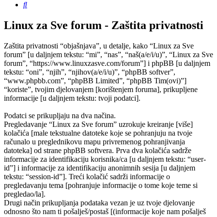
Pretražnik
Linux za Sve forum - Zaštita privatnosti
Zaštita privatnosti “objašnjava”, u detalje, kako “Linux za Sve
forum” [u daljnjem tekstu: “mi”, “nas”, “naš(a/e/i/u)”, “Linux za Sve
forum”, “https://www.linuxzasve.com/forum”] i phpBB [u daljnjem
tekstu: “oni”, “njih”, “njihov(a/e/i/u)”, “phpBB softver”,
“www.phpbb.com”, “phpBB Limited”, “phpBB Tim(ovi)”]
“koriste”, tvojim djelovanjem [korištenjem foruma], prikupljene
informacije [u daljnjem tekstu: tvoji podatci].
Podatci se prikupljaju na dva načina.
Pregledavanje “Linux za Sve forum” uzrokuje kreiranje [više]
kolačića [male tekstualne datoteke koje se pohranjuju na tvoje
računalo u preglednikovu mapu privremenog pohranjivanja
datoteka] od strane phpBB softvera. Prva dva kolačića sadrže
informacije za identifikaciju korisnika/ca [u daljnjem tekstu: “user-
id”] i informacije za identifikaciju anonimnih sesija [u daljnjem
tekstu: “session-id”]. Treći kolačić sadrži informacije o
pregledavanju tema [pohranjuje informacije o tome koje teme si
pregledao/la].
Drugi način prikupljanja podataka vezan je uz tvoje djelovanje
odnosno što nam ti pošalješ/postaš [(informacije koje nam pošalješ