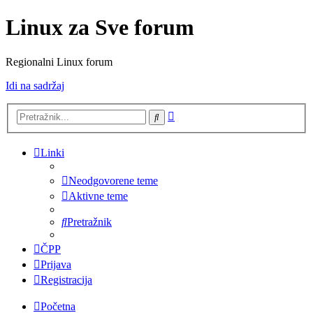
Linux za Sve forum
Regionalni Linux forum
Idi na sadržaj
Napredno
Pretražnik
pretraživanje
Linki
Neodgovorene teme
Aktivne teme
Pretražnik
ČPP
Prijava
Registracija
Početna