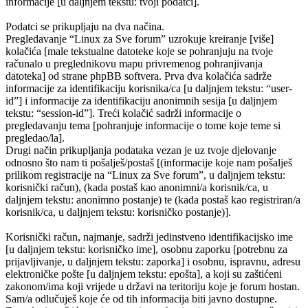
informacije [u daljnjem tekstu: tvoji podatci].
Podatci se prikupljaju na dva načina.
Pregledavanje “Linux za Sve forum” uzrokuje kreiranje [više]
kolačića [male tekstualne datoteke koje se pohranjuju na tvoje
računalo u preglednikovu mapu privremenog pohranjivanja
datoteka] od strane phpBB softvera. Prva dva kolačića sadrže
informacije za identifikaciju korisnika/ca [u daljnjem tekstu: “user-
id”] i informacije za identifikaciju anonimnih sesija [u daljnjem
tekstu: “session-id”]. Treći kolačić sadrži informacije o
pregledavanju tema [pohranjuje informacije o tome koje teme si
pregledao/la].
Drugi način prikupljanja podataka vezan je uz tvoje djelovanje
odnosno što nam ti pošalješ/postaš [(informacije koje nam pošalješ
prilikom registracije na “Linux za Sve forum”, u daljnjem tekstu:
korisnički račun), (kada postaš kao anonimni/a korisnik/ca, u
daljnjem tekstu: anonimno postanje) te (kada postaš kao registriran/a
korisnik/ca, u daljnjem tekstu: korisničko postanje)].
Korisnički račun, najmanje, sadrži jedinstveno identifikacijsko ime
[u daljnjem tekstu: korisničko ime], osobnu zaporku [potrebnu za
prijavljivanje, u daljnjem tekstu: zaporka] i osobnu, ispravnu, adresu
elektroničke pošte [u daljnjem tekstu: epošta], a koji su zaštićeni
zakonom/ima koji vrijede u državi na teritoriju koje je forum hostan.
Sam/a odlučuješ koje će od tih informacija biti javno dostupne.