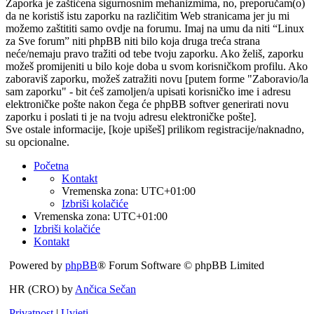
Zaporka je zaštićena sigurnosnim mehanizmima, no, preporučam(o)
da ne koristiš istu zaporku na različitim Web stranicama jer ju mi
možemo zaštititi samo ovdje na forumu. Imaj na umu da niti “Linux
za Sve forum” niti phpBB niti bilo koja druga treća strana
neće/nemaju pravo tražiti od tebe tvoju zaporku. Ako želiš, zaporku
možeš promijeniti u bilo koje doba u svom korisničkom profilu. Ako
zaboraviš zaporku, možeš zatražiti novu [putem forme "Zaboravio/la
sam zaporku" - bit ćeš zamoljen/a upisati korisničko ime i adresu
elektroničke pošte nakon čega će phpBB softver generirati novu
zaporku i poslati ti je na tvoju adresu elektroničke pošte].
Sve ostale informacije, [koje upišeš] prilikom registracije/naknadno,
su opcionalne.
Početna
Kontakt
Vremenska zona:
UTC+01:00
Izbriši kolačiće
Vremenska zona:
UTC+01:00
Izbriši kolačiće
Kontakt
Powered by
phpBB
® Forum Software © phpBB Limited
HR (CRO) by
Ančica Sečan
Privatnost
|
Uvjeti