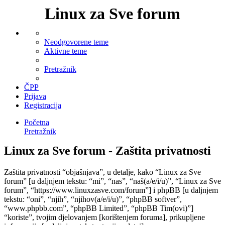
Linux za Sve forum
Neodgovorene teme
Aktivne teme
Pretražnik
ČPP
Prijava
Registracija
Početna
Pretražnik
Linux za Sve forum - Zaštita privatnosti
Zaštita privatnosti “objašnjava”, u detalje, kako “Linux za Sve
forum” [u daljnjem tekstu: “mi”, “nas”, “naš(a/e/i/u)”, “Linux za Sve
forum”, “https://www.linuxzasve.com/forum”] i phpBB [u daljnjem
tekstu: “oni”, “njih”, “njihov(a/e/i/u)”, “phpBB softver”,
“www.phpbb.com”, “phpBB Limited”, “phpBB Tim(ovi)”]
“koriste”, tvojim djelovanjem [korištenjem foruma], prikupljene