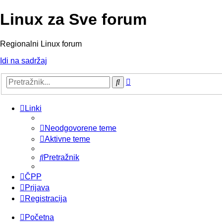
Linux za Sve forum
Regionalni Linux forum
Idi na sadržaj
Napredno
Pretražnik
pretraživanje
Linki
Neodgovorene teme
Aktivne teme
Pretražnik
ČPP
Prijava
Registracija
Početna