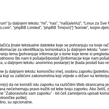
i
orum” [u daljnjem tekstu: “mi”, “nas”, “naš(a/e/i/u)”, “Linux za S
hpbb.com”, “phpBB Limited”, “phpBB Tim(ovi)”] “koriste”, tvojim dj
olačića [male tekstualne datoteke koje se pohranjuju na tvoje 
rmacije za identifikaciju korisnika/ca [u daljnjem tekstu: “user-i
avanju tema [pohranjuje informacije o tome koje teme si pregledao
odnosno što nam ti pošalješ/postaš [(informacije koje nam pošalj
a, u daljnjem tekstu: anonimno postanje) te (kada postaš kao regi
me [u daljnjem tekstu: korisničko ime], osobnu zaporku [potrebnu 
a koji su zaštićeni zakonom/ima koji vrijede u državi na teritorij
o) da ne koristiš istu zaporku na različitim Web stranicama je
strana neće/nemaju pravo tražiti od tebe tvoju zaporku. Ako želi
rme "Zaboravio/la sam zaporku" - bit ćeš zamoljen/a upisati kor
ktroničke pošte].
adno, su opcionalne.