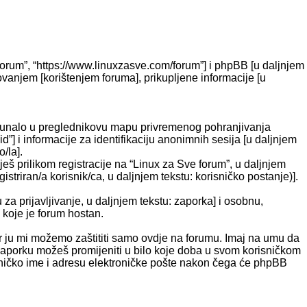
ve forum”, “https://www.linuxzasve.com/forum”] i phpBB [u daljnjem
elovanjem [korištenjem foruma], prikupljene informacije [u
računalo u preglednikovu mapu privremenog pohranjivanja
d”] i informacije za identifikaciju anonimnih sesija [u daljnjem
/la].
eš prilikom registracije na “Linux za Sve forum”, u daljnjem
striran/a korisnik/ca, u daljnjem tekstu: korisničko postanje)].
za prijavljivanje, u daljnjem tekstu: zaporka] i osobnu,
u koje je forum hostan.
r ju mi možemo zaštititi samo ovdje na forumu. Imaj na umu da
š, zaporku možeš promijeniti u bilo koje doba u svom korisničkom
isničko ime i adresu elektroničke pošte nakon čega će phpBB