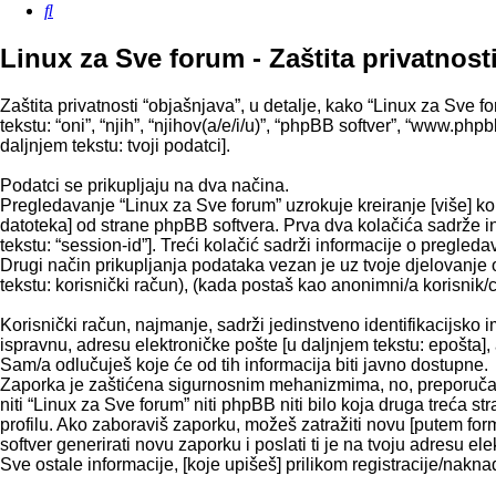
Pretražnik
Linux za Sve forum - Zaštita privatnost
Zaštita privatnosti “objašnjava”, u detalje, kako “Linux za Sve f
tekstu: “oni”, “njih”, “njihov(a/e/i/u)”, “phpBB softver”, “www.p
daljnjem tekstu: tvoji podatci].
Podatci se prikupljaju na dva načina.
Pregledavanje “Linux za Sve forum” uzrokuje kreiranje [više] k
datoteka] od strane phpBB softvera. Prva dva kolačića sadrže info
tekstu: “session-id”]. Treći kolačić sadrži informacije o pregled
Drugi način prikupljanja podataka vezan je uz tvoje djelovanje 
tekstu: korisnički račun), (kada postaš kao anonimni/a korisnik/c
Korisnički račun, najmanje, sadrži jedinstveno identifikacijsko i
ispravnu, adresu elektroničke pošte [u daljnjem tekstu: epošta], 
Sam/a odlučuješ koje će od tih informacija biti javno dostupne.
Zaporka je zaštićena sigurnosnim mehanizmima, no, preporučam(
niti “Linux za Sve forum” niti phpBB niti bilo koja druga treća 
profilu. Ako zaboraviš zaporku, možeš zatražiti novu [putem fo
softver generirati novu zaporku i poslati ti je na tvoju adresu ele
Sve ostale informacije, [koje upišeš] prilikom registracije/nakn