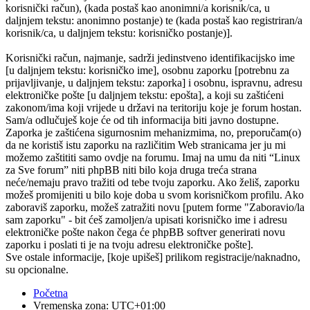
korisnički račun), (kada postaš kao anonimni/a korisnik/ca, u
daljnjem tekstu: anonimno postanje) te (kada postaš kao registriran/a
korisnik/ca, u daljnjem tekstu: korisničko postanje)].
Korisnički račun, najmanje, sadrži jedinstveno identifikacijsko ime
[u daljnjem tekstu: korisničko ime], osobnu zaporku [potrebnu za
prijavljivanje, u daljnjem tekstu: zaporka] i osobnu, ispravnu, adresu
elektroničke pošte [u daljnjem tekstu: epošta], a koji su zaštićeni
zakonom/ima koji vrijede u državi na teritoriju koje je forum hostan.
Sam/a odlučuješ koje će od tih informacija biti javno dostupne.
Zaporka je zaštićena sigurnosnim mehanizmima, no, preporučam(o)
da ne koristiš istu zaporku na različitim Web stranicama jer ju mi
možemo zaštititi samo ovdje na forumu. Imaj na umu da niti “Linux
za Sve forum” niti phpBB niti bilo koja druga treća strana
neće/nemaju pravo tražiti od tebe tvoju zaporku. Ako želiš, zaporku
možeš promijeniti u bilo koje doba u svom korisničkom profilu. Ako
zaboraviš zaporku, možeš zatražiti novu [putem forme "Zaboravio/la
sam zaporku" - bit ćeš zamoljen/a upisati korisničko ime i adresu
elektroničke pošte nakon čega će phpBB softver generirati novu
zaporku i poslati ti je na tvoju adresu elektroničke pošte].
Sve ostale informacije, [koje upišeš] prilikom registracije/naknadno,
su opcionalne.
Početna
Vremenska zona:
UTC+01:00