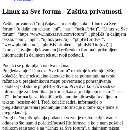
Linux za Sve forum - Zaštita privatnosti
Zaštita privatnosti “objašnjava”, u detalje, kako “Linux za Sve
forum” [u daljnjem tekstu: “mi”, “nas”, “naš(a/e/i/u)”, “Linux za Sve
forum”, “https://www.linuxzasve.com/forum”] i phpBB [u daljnjem
tekstu: “oni”, “njih”, “njihov(a/e/i/u)”, “phpBB softver”,
“www.phpbb.com”, “phpBB Limited”, “phpBB Tim(ovi)”]
“koriste”, tvojim djelovanjem [korištenjem foruma], prikupljene
informacije [u daljnjem tekstu: tvoji podatci].
Podatci se prikupljaju na dva načina.
Pregledavanje “Linux za Sve forum” uzrokuje kreiranje [više]
kolačića [male tekstualne datoteke koje se pohranjuju na tvoje
računalo u preglednikovu mapu privremenog pohranjivanja
datoteka] od strane phpBB softvera. Prva dva kolačića sadrže
informacije za identifikaciju korisnika/ca [u daljnjem tekstu: “user-
id”] i informacije za identifikaciju anonimnih sesija [u daljnjem
tekstu: “session-id”]. Treći kolačić sadrži informacije o
pregledavanju tema [pohranjuje informacije o tome koje teme si
pregledao/la].
Drugi način prikupljanja podataka vezan je uz tvoje djelovanje
odnosno što nam ti pošalješ/postaš [(informacije koje nam pošalješ
prilikom registracije na “Linux za Sve forum”, u daljnjem tekstu: