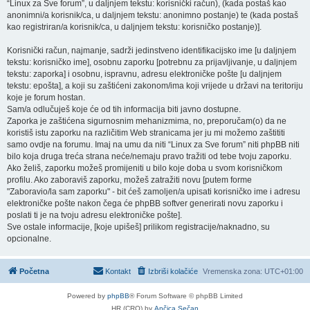
“Linux za Sve forum”, u daljnjem tekstu: korisnički račun), (kada postaš kao
anonimni/a korisnik/ca, u daljnjem tekstu: anonimno postanje) te (kada postaš
kao registriran/a korisnik/ca, u daljnjem tekstu: korisničko postanje)].
Korisnički račun, najmanje, sadrži jedinstveno identifikacijsko ime [u daljnjem
tekstu: korisničko ime], osobnu zaporku [potrebnu za prijavljivanje, u daljnjem
tekstu: zaporka] i osobnu, ispravnu, adresu elektroničke pošte [u daljnjem
tekstu: epošta], a koji su zaštićeni zakonom/ima koji vrijede u državi na teritoriju
koje je forum hostan.
Sam/a odlučuješ koje će od tih informacija biti javno dostupne.
Zaporka je zaštićena sigurnosnim mehanizmima, no, preporučam(o) da ne
koristiš istu zaporku na različitim Web stranicama jer ju mi možemo zaštititi
samo ovdje na forumu. Imaj na umu da niti “Linux za Sve forum” niti phpBB niti
bilo koja druga treća strana neće/nemaju pravo tražiti od tebe tvoju zaporku.
Ako želiš, zaporku možeš promijeniti u bilo koje doba u svom korisničkom
profilu. Ako zaboraviš zaporku, možeš zatražiti novu [putem forme
"Zaboravio/la sam zaporku" - bit ćeš zamoljen/a upisati korisničko ime i adresu
elektroničke pošte nakon čega će phpBB softver generirati novu zaporku i
poslati ti je na tvoju adresu elektroničke pošte].
Sve ostale informacije, [koje upišeš] prilikom registracije/naknadno, su
opcionalne.
Početna
Kontakt
Izbriši kolačiće
Vremenska zona:
UTC+01:00
Powered by
phpBB
® Forum Software © phpBB Limited
HR (CRO) by
Ančica Sečan