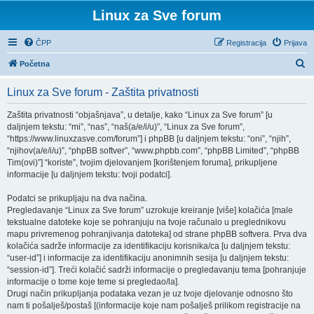
Linux za Sve forum
ČPP
Registracija
Prijava
P
Početna
r
Linux za Sve forum - Zaštita privatnosti
e
t
Zaštita privatnosti “objašnjava”, u detalje, kako “Linux za Sve forum” [u
daljnjem tekstu: “mi”, “nas”, “naš(a/e/i/u)”, “Linux za Sve forum”,
r
“https://www.linuxzasve.com/forum”] i phpBB [u daljnjem tekstu: “oni”, “njih”,
a
“njihov(a/e/i/u)”, “phpBB softver”, “www.phpbb.com”, “phpBB Limited”, “phpBB
Tim(ovi)”] “koriste”, tvojim djelovanjem [korištenjem foruma], prikupljene
ž
informacije [u daljnjem tekstu: tvoji podatci].
n
Podatci se prikupljaju na dva načina.
i
Pregledavanje “Linux za Sve forum” uzrokuje kreiranje [više] kolačića [male
k
tekstualne datoteke koje se pohranjuju na tvoje računalo u preglednikovu
mapu privremenog pohranjivanja datoteka] od strane phpBB softvera. Prva dva
kolačića sadrže informacije za identifikaciju korisnika/ca [u daljnjem tekstu:
“user-id”] i informacije za identifikaciju anonimnih sesija [u daljnjem tekstu:
“session-id”]. Treći kolačić sadrži informacije o pregledavanju tema [pohranjuje
informacije o tome koje teme si pregledao/la].
Drugi način prikupljanja podataka vezan je uz tvoje djelovanje odnosno što
nam ti pošalješ/postaš [(informacije koje nam pošalješ prilikom registracije na