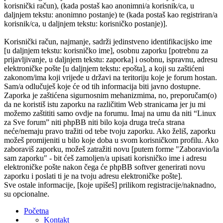
korisnički račun), (kada postaš kao anonimni/a korisnik/ca, u
daljnjem tekstu: anonimno postanje) te (kada postaš kao registriran/a
korisnik/ca, u daljnjem tekstu: korisničko postanje)].
Korisnički račun, najmanje, sadrži jedinstveno identifikacijsko ime
[u daljnjem tekstu: korisničko ime], osobnu zaporku [potrebnu za
prijavljivanje, u daljnjem tekstu: zaporka] i osobnu, ispravnu, adresu
elektroničke pošte [u daljnjem tekstu: epošta], a koji su zaštićeni
zakonom/ima koji vrijede u državi na teritoriju koje je forum hostan.
Sam/a odlučuješ koje će od tih informacija biti javno dostupne.
Zaporka je zaštićena sigurnosnim mehanizmima, no, preporučam(o)
da ne koristiš istu zaporku na različitim Web stranicama jer ju mi
možemo zaštititi samo ovdje na forumu. Imaj na umu da niti “Linux
za Sve forum” niti phpBB niti bilo koja druga treća strana
neće/nemaju pravo tražiti od tebe tvoju zaporku. Ako želiš, zaporku
možeš promijeniti u bilo koje doba u svom korisničkom profilu. Ako
zaboraviš zaporku, možeš zatražiti novu [putem forme "Zaboravio/la
sam zaporku" - bit ćeš zamoljen/a upisati korisničko ime i adresu
elektroničke pošte nakon čega će phpBB softver generirati novu
zaporku i poslati ti je na tvoju adresu elektroničke pošte].
Sve ostale informacije, [koje upišeš] prilikom registracije/naknadno,
su opcionalne.
Početna
Kontakt