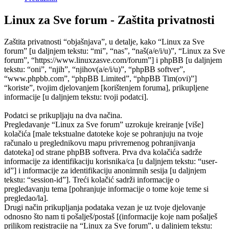
Linux za Sve forum - Zaštita privatnosti
Zaštita privatnosti “objašnjava”, u detalje, kako “Linux za Sve
forum” [u daljnjem tekstu: “mi”, “nas”, “naš(a/e/i/u)”, “Linux za Sve
forum”, “https://www.linuxzasve.com/forum”] i phpBB [u daljnjem
tekstu: “oni”, “njih”, “njihov(a/e/i/u)”, “phpBB softver”,
“www.phpbb.com”, “phpBB Limited”, “phpBB Tim(ovi)”]
“koriste”, tvojim djelovanjem [korištenjem foruma], prikupljene
informacije [u daljnjem tekstu: tvoji podatci].
Podatci se prikupljaju na dva načina.
Pregledavanje “Linux za Sve forum” uzrokuje kreiranje [više]
kolačića [male tekstualne datoteke koje se pohranjuju na tvoje
računalo u preglednikovu mapu privremenog pohranjivanja
datoteka] od strane phpBB softvera. Prva dva kolačića sadrže
informacije za identifikaciju korisnika/ca [u daljnjem tekstu: “user-
id”] i informacije za identifikaciju anonimnih sesija [u daljnjem
tekstu: “session-id”]. Treći kolačić sadrži informacije o
pregledavanju tema [pohranjuje informacije o tome koje teme si
pregledao/la].
Drugi način prikupljanja podataka vezan je uz tvoje djelovanje
odnosno što nam ti pošalješ/postaš [(informacije koje nam pošalješ
prilikom registracije na “Linux za Sve forum”, u daljnjem tekstu: