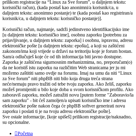
prilikom registracije na “Linux za Sve forum”, u daljnjem tekstu:
korisnički račun), (kada postaš kao anonimni/a korisnik/ca, u
daljnjem tekstu: anonimno postanje) te (kada postaš kao registriran/a
korisnik/ca, u daljnjem tekstu: korisničko postanje)].
Korisnički račun, najmanje, sadrži jedinstveno identifikacijsko ime
[u daljnjem tekstu: korisničko ime], osobnu zaporku [potrebnu za
prijavljivanje, u daljnjem tekstu: zaporka] i osobnu, ispravnu, adresu
elektroničke pošte [u daljnjem tekstu: epošta], a koji su zaštićeni
zakonom/ima koji vrijede u državi na teritoriju koje je forum hostan.
Sam/a odlučuješ koje će od tih informacija biti javno dostupne.
Zaporka je zaštićena sigurnosnim mehanizmima, no, preporučam(o)
da ne koristiš istu zaporku na različitim Web stranicama jer ju mi
možemo zaštititi samo ovdje na forumu. Imaj na umu da niti “Linux
za Sve forum” niti phpBB niti bilo koja druga treća strana
neće/nemaju pravo tražiti od tebe tvoju zaporku. Ako želiš, zaporku
možeš promijeniti u bilo koje doba u svom korisničkom profilu. Ako
zaboraviš zaporku, možeš zatražiti novu [putem forme "Zaboravio/la
sam zaporku" - bit ćeš zamoljen/a upisati korisničko ime i adresu
elektroničke pošte nakon čega će phpBB softver generirati novu
zaporku i poslati ti je na tvoju adresu elektroničke pošte].
Sve ostale informacije, [koje upišeš] prilikom registracije/naknadno,
su opcionalne.
Početna