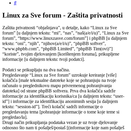
Pretražnik
Linux za Sve forum - Zaštita privatnosti
Zaštita privatnosti “objašnjava”, u detalje, kako “Linux za Sve
forum” [u daljnjem tekstu: “mi”, “nas”, “naš(a/e/i/u)”, “Linux za Sve
forum”, “https://www.linuxzasve.com/forum”] i phpBB [u daljnjem
tekstu: “oni”, “njih”, “njihov(a/e/i/u)”, “phpBB softver”,
“www.phpbb.com”, “phpBB Limited”, “phpBB Tim(ovi)”]
“koriste”, tvojim djelovanjem [korištenjem foruma], prikupljene
informacije [u daljnjem tekstu: tvoji podatci].
Podatci se prikupljaju na dva načina.
Pregledavanje “Linux za Sve forum” uzrokuje kreiranje [više]
kolačića [male tekstualne datoteke koje se pohranjuju na tvoje
računalo u preglednikovu mapu privremenog pohranjivanja
datoteka] od strane phpBB softvera. Prva dva kolačića sadrže
informacije za identifikaciju korisnika/ca [u daljnjem tekstu: “user-
id”] i informacije za identifikaciju anonimnih sesija [u daljnjem
tekstu: “session-id”]. Treći kolačić sadrži informacije o
pregledavanju tema [pohranjuje informacije o tome koje teme si
pregledao/la].
Drugi način prikupljanja podataka vezan je uz tvoje djelovanje
odnosno što nam ti pošalješ/postaš [(informacije koje nam pošalješ