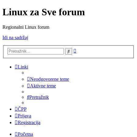
Linux za Sve forum
Regionalni Linux forum
Idi na sadržaj
Napredno
Pretražnik
pretraživanje
Linki
Neodgovorene teme
Aktivne teme
Pretražnik
ČPP
Prijava
Registracija
Početna