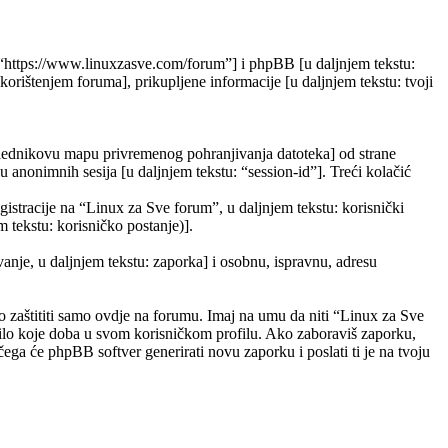
”, “https://www.linuxzasve.com/forum”] i phpBB [u daljnjem tekstu:
ištenjem foruma], prikupljene informacije [u daljnjem tekstu: tvoji
eglednikovu mapu privremenog pohranjivanja datoteka] od strane
ju anonimnih sesija [u daljnjem tekstu: “session-id”]. Treći kolačić
gistracije na “Linux za Sve forum”, u daljnjem tekstu: korisnički
m tekstu: korisničko postanje)].
vanje, u daljnjem tekstu: zaporka] i osobnu, ispravnu, adresu
 zaštititi samo ovdje na forumu. Imaj na umu da niti “Linux za Sve
 bilo koje doba u svom korisničkom profilu. Ako zaboraviš zaporku,
ega će phpBB softver generirati novu zaporku i poslati ti je na tvoju