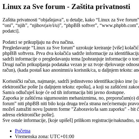
Linux za Sve forum - Zaštita privatnosti
Zaštita privatnosti “objašnjava”, u detalje, kako “Linux za Sve forum
“oni”, “njih”, “njihov(a/e/i/u)”, “phpBB softver”, “www.phpbb.com”,
podatci].
Podatci se prikupljaju na dva načina.
Pregledavanje “Linux za Sve forum” uzrokuje kreiranje [više] kolačić
phpBB softvera. Prva dva kolačića sadrže informacije za identifikaciju 
sadrži informacije o pregledavanju tema [pohranjuje informacije o tom
Drugi način prikupljanja podataka vezan je uz tvoje djelovanje odnosno
račun), (kada postaš kao anonimni/a korisnik/ca, u daljnjem tekstu: ano
Korisnički račun, najmanje, sadrži jedinstveno identifikacijsko ime [u
elektroničke pošte [u daljnjem tekstu: epošta], a koji su zaštićeni zako
Sam/a odlučuješ koje će od tih informacija biti javno dostupne.
Zaporka je zaštićena sigurnosnim mehanizmima, no, preporučam(o) da n
forum” niti phpBB niti bilo koja druga treća strana neće/nemaju pravo
možeš zatražiti novu [putem forme "Zaboravio/la sam zaporku" - bit će
adresu elektroničke pošte].
Sve ostale informacije, [koje upišeš] prilikom registracije/naknadno, 
Početna
Vremenska zona:
UTC+01:00