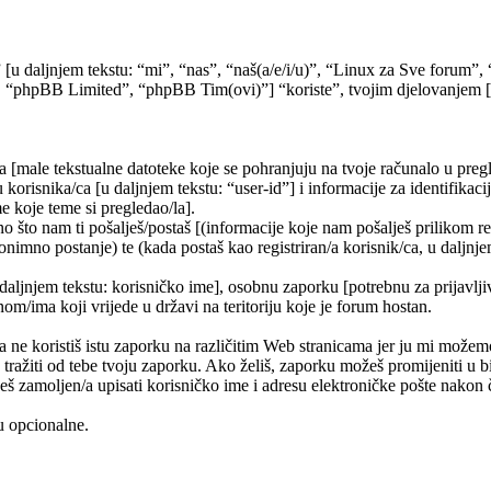
” [u daljnjem tekstu: “mi”, “nas”, “naš(a/e/i/u)”, “Linux za Sve forum
 “phpBB Limited”, “phpBB Tim(ovi)”] “koriste”, tvojim djelovanjem [kor
a [male tekstualne datoteke koje se pohranjuju na tvoje računalo u pr
korisnika/ca [u daljnjem tekstu: “user-id”] i informacije za identifikaci
e koje teme si pregledao/la].
 što nam ti pošalješ/postaš [(informacije koje nam pošalješ prilikom re
nimno postanje) te (kada postaš kao registriran/a korisnik/ca, u daljnje
 daljnjem tekstu: korisničko ime], osobnu zaporku [potrebnu za prijavlji
nom/ima koji vrijede u državi na teritoriju koje je forum hostan.
e koristiš istu zaporku na različitim Web stranicama jer ju mi možemo
 tražiti od tebe tvoju zaporku. Ako želiš, zaporku možeš promijeniti u
š zamoljen/a upisati korisničko ime i adresu elektroničke pošte nakon č
su opcionalne.