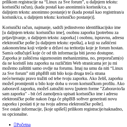
prilikom registracije na “Linux za Sve forum”, u daljnjem tekstu:
korisnički račun), (kada postaš kao anonimni/a korisnik/ca, u
daljnjem tekstu: anonimno postanje) te (kada postaš kao registriran/a
korisnik/ca, u daljnjem tekstu: korisničko postanje)].
Korisnički račun, najmanje, sadrži jedinstveno identifikacijsko ime
[u daljnjem tekstu: korisničko ime], osobnu zaporku [potrebnu za
prijavljivanje, u daljnjem tekstu: zaporka] i osobnu, ispravnu, adresu
elektroničke pošte [u daljnjem tekstu: epošta], a koji su zaštićeni
zakonom/ima koji vrijede u državi na teritoriju koje je forum hostan.
Sam/a odlučuješ koje će od tih informacija biti javno dostupne.
Zaporka je zaštićena sigurnosnim mehanizmima, no, preporučam(o)
da ne koristiš istu zaporku na različitim Web stranicama jer ju mi
možemo zaštititi samo ovdje na forumu. Imaj na umu da niti “Linux
za Sve forum” niti phpBB niti bilo koja druga treća strana
neće/nemaju pravo tražiti od tebe tvoju zaporku. Ako želiš, zaporku
možeš promijeniti u bilo koje doba u svom korisničkom profilu. Ako
zaboraviš zaporku, možeš zatražiti novu [putem forme "Zaboravio/la
sam zaporku" - bit ćeš zamoljen/a upisati korisničko ime i adresu
elektroničke pošte nakon čega će phpBB softver generirati novu
zaporku i poslati ti je na tvoju adresu elektroničke pošte].
Sve ostale informacije, [koje upišeš] prilikom registracije/naknadno,
su opcionalne.
Početna