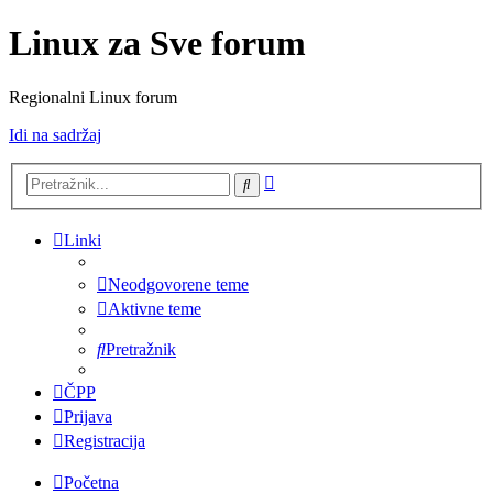
Linux za Sve forum
Regionalni Linux forum
Idi na sadržaj
Napredno
Pretražnik
pretraživanje
Linki
Neodgovorene teme
Aktivne teme
Pretražnik
ČPP
Prijava
Registracija
Početna