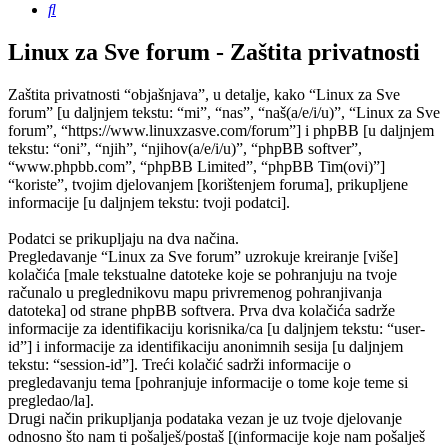
Pretražnik
Linux za Sve forum - Zaštita privatnosti
Zaštita privatnosti “objašnjava”, u detalje, kako “Linux za Sve
forum” [u daljnjem tekstu: “mi”, “nas”, “naš(a/e/i/u)”, “Linux za Sve
forum”, “https://www.linuxzasve.com/forum”] i phpBB [u daljnjem
tekstu: “oni”, “njih”, “njihov(a/e/i/u)”, “phpBB softver”,
“www.phpbb.com”, “phpBB Limited”, “phpBB Tim(ovi)”]
“koriste”, tvojim djelovanjem [korištenjem foruma], prikupljene
informacije [u daljnjem tekstu: tvoji podatci].
Podatci se prikupljaju na dva načina.
Pregledavanje “Linux za Sve forum” uzrokuje kreiranje [više]
kolačića [male tekstualne datoteke koje se pohranjuju na tvoje
računalo u preglednikovu mapu privremenog pohranjivanja
datoteka] od strane phpBB softvera. Prva dva kolačića sadrže
informacije za identifikaciju korisnika/ca [u daljnjem tekstu: “user-
id”] i informacije za identifikaciju anonimnih sesija [u daljnjem
tekstu: “session-id”]. Treći kolačić sadrži informacije o
pregledavanju tema [pohranjuje informacije o tome koje teme si
pregledao/la].
Drugi način prikupljanja podataka vezan je uz tvoje djelovanje
odnosno što nam ti pošalješ/postaš [(informacije koje nam pošalješ