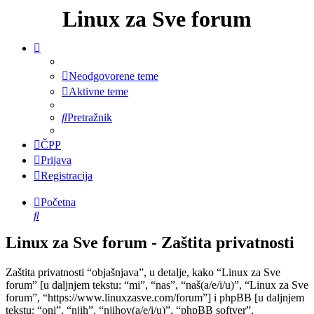
Linux za Sve forum
Neodgovorene teme
Aktivne teme
Pretražnik
ČPP
Prijava
Registracija
Početna
Pretražnik
Linux za Sve forum - Zaštita privatnosti
Zaštita privatnosti “objašnjava”, u detalje, kako “Linux za Sve
forum” [u daljnjem tekstu: “mi”, “nas”, “naš(a/e/i/u)”, “Linux za Sve
forum”, “https://www.linuxzasve.com/forum”] i phpBB [u daljnjem
tekstu: “oni”, “njih”, “njihov(a/e/i/u)”, “phpBB softver”,