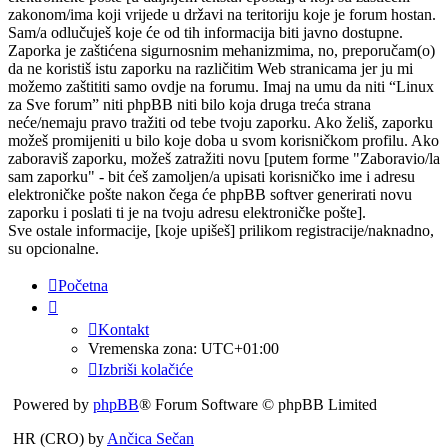
zakonom/ima koji vrijede u državi na teritoriju koje je forum hostan.
Sam/a odlučuješ koje će od tih informacija biti javno dostupne.
Zaporka je zaštićena sigurnosnim mehanizmima, no, preporučam(o)
da ne koristiš istu zaporku na različitim Web stranicama jer ju mi
možemo zaštititi samo ovdje na forumu. Imaj na umu da niti “Linux
za Sve forum” niti phpBB niti bilo koja druga treća strana
neće/nemaju pravo tražiti od tebe tvoju zaporku. Ako želiš, zaporku
možeš promijeniti u bilo koje doba u svom korisničkom profilu. Ako
zaboraviš zaporku, možeš zatražiti novu [putem forme "Zaboravio/la
sam zaporku" - bit ćeš zamoljen/a upisati korisničko ime i adresu
elektroničke pošte nakon čega će phpBB softver generirati novu
zaporku i poslati ti je na tvoju adresu elektroničke pošte].
Sve ostale informacije, [koje upišeš] prilikom registracije/naknadno,
su opcionalne.
Početna
Kontakt
Vremenska zona:
UTC+01:00
Izbriši kolačiće
Powered by
phpBB
® Forum Software © phpBB Limited
HR (CRO) by
Ančica Sečan