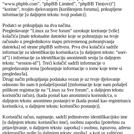
“www.phpbb.com”, “phpBB Limited”, “phpBB Tim(ovi)”]
“koriste”, tvojim djelovanjem [korištenjem foruma], prikupljene
informacije [u daljnjem tekstu: tvoji podatci].
Podatci se prikupljaju na dva načina.
Pregledavanje “Linux za Sve forum” uzrokuje kreiranje [više]
kolačića [male tekstualne datoteke koje se pohranjuju na tvoje
računalo u preglednikovu mapu privremenog pohranjivanja
datoteka] od strane phpBB softvera. Prva dva kolačića sadrže
informacije za identifikaciju korisnika/ca [u daljnjem tekstu: “user-
id”] i informacije za identifikaciju anonimnih sesija [u daljnjem
tekstu: “session-id”]. Treći kolačić sadrži informacije o
pregledavanju tema [pohranjuje informacije o tome koje teme si
pregledao/la].
Drugi način prikupljanja podataka vezan je uz tvoje djelovanje
odnosno što nam ti pošalješ/postaš [(informacije koje nam pošalješ
prilikom registracije na “Linux za Sve forum”, u daljnjem tekstu:
korisnički račun), (kada postaš kao anonimni/a korisnik/ca, u
daljnjem tekstu: anonimno postanje) te (kada postaš kao registriran/a
korisnik/ca, u daljnjem tekstu: korisničko postanje)].
Korisnički račun, najmanje, sadrži jedinstveno identifikacijsko ime
[u daljnjem tekstu: korisničko ime], osobnu zaporku [potrebnu za
prijavljivanje, u daljnjem tekstu: zaporka] i osobnu, ispravnu, adresu
elektroničke pošte [u daljnjem tekstu: epošta], a koji su zaštićeni