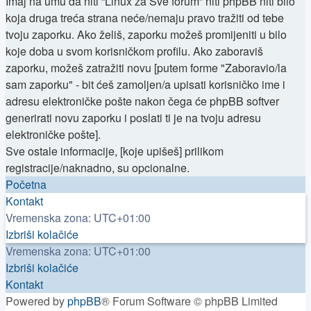
Imaj na umu da niti “Linux za Sve forum” niti phpBB niti bilo
koja druga treća strana neće/nemaju pravo tražiti od tebe
tvoju zaporku. Ako želiš, zaporku možeš promijeniti u bilo
koje doba u svom korisničkom profilu. Ako zaboraviš
zaporku, možeš zatražiti novu [putem forme "Zaboravio/la
sam zaporku" - bit ćeš zamoljen/a upisati korisničko ime i
adresu elektroničke pošte nakon čega će phpBB softver
generirati novu zaporku i poslati ti je na tvoju adresu
elektroničke pošte].
Sve ostale informacije, [koje upišeš] prilikom
registracije/naknadno, su opcionalne.
Početna
Kontakt
Vremenska zona:
UTC+01:00
Izbriši kolačiće
Vremenska zona:
UTC+01:00
Izbriši kolačiće
Kontakt
Powered by
phpBB
® Forum Software © phpBB Limited