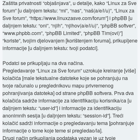
Zaštita privatnosti “objašnjava”, u detalje, kako “Linux za Sve
forum” [u daljnjem tekstu: “mi”, “nas”, “naš(a/e/i/u)”, “Linux za
Sve forum”, “https://www.linuxzasve.com/forum”] i phpBB [u
daljnjem tekstu: “oni”, “njih”, “njihov(a/e/i/u)”, “phpBB softver”,
“www.phpbb.com”, “phpBB Limited”, “phpBB Tim(ovi)”]
“koriste”, tvojim djelovanjem [korištenjem foruma], prikupljene
informacije [u daljnjem tekstu: tvoji podatci].
Podatci se prikupljaju na dva načina.
Pregledavanje “Linux za Sve forum” uzrokuje kreiranje [više]
kolačića [male tekstualne datoteke koje se pohranjuju na
tvoje računalo u preglednikovu mapu privremenog
pohranjivanja datoteka] od strane phpBB softvera. Prva dva
kolačića sadrže informacije za identifikaciju korisnika/ca [u
daljnjem tekstu: “user-id”] i informacije za identifikaciju
anonimnih sesija [u daljnjem tekstu: “session-id”]. Treći
kolačić sadrži informacije o pregledavanju tema [pohranjuje
informacije o tome koje teme si pregledao/la].
Drugi način prikupljanja podataka vezan je uz tvoje