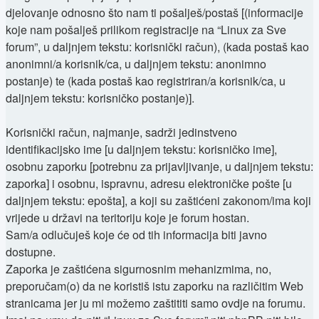
djelovanje odnosno što nam ti pošalješ/postaš [(informacije
koje nam pošalješ prilikom registracije na “Linux za Sve
forum”, u daljnjem tekstu: korisnički račun), (kada postaš kao
anonimni/a korisnik/ca, u daljnjem tekstu: anonimno
postanje) te (kada postaš kao registriran/a korisnik/ca, u
daljnjem tekstu: korisničko postanje)].
Korisnički račun, najmanje, sadrži jedinstveno
identifikacijsko ime [u daljnjem tekstu: korisničko ime],
osobnu zaporku [potrebnu za prijavljivanje, u daljnjem tekstu:
zaporka] i osobnu, ispravnu, adresu elektroničke pošte [u
daljnjem tekstu: epošta], a koji su zaštićeni zakonom/ima koji
vrijede u državi na teritoriju koje je forum hostan.
Sam/a odlučuješ koje će od tih informacija biti javno
dostupne.
Zaporka je zaštićena sigurnosnim mehanizmima, no,
preporučam(o) da ne koristiš istu zaporku na različitim Web
stranicama jer ju mi možemo zaštititi samo ovdje na forumu.