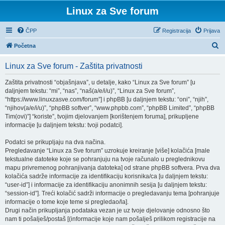
Linux za Sve forum
ČPP
Registracija
Prijava
P
Početna
r
Linux za Sve forum - Zaštita privatnosti
e
t
Zaštita privatnosti “objašnjava”, u detalje, kako “Linux za Sve forum” [u
daljnjem tekstu: “mi”, “nas”, “naš(a/e/i/u)”, “Linux za Sve forum”,
r
“https://www.linuxzasve.com/forum”] i phpBB [u daljnjem tekstu: “oni”, “njih”,
a
“njihov(a/e/i/u)”, “phpBB softver”, “www.phpbb.com”, “phpBB Limited”, “phpBB
Tim(ovi)”] “koriste”, tvojim djelovanjem [korištenjem foruma], prikupljene
ž
informacije [u daljnjem tekstu: tvoji podatci].
n
Podatci se prikupljaju na dva načina.
i
Pregledavanje “Linux za Sve forum” uzrokuje kreiranje [više] kolačića [male
k
tekstualne datoteke koje se pohranjuju na tvoje računalo u preglednikovu
mapu privremenog pohranjivanja datoteka] od strane phpBB softvera. Prva dva
kolačića sadrže informacije za identifikaciju korisnika/ca [u daljnjem tekstu:
“user-id”] i informacije za identifikaciju anonimnih sesija [u daljnjem tekstu:
“session-id”]. Treći kolačić sadrži informacije o pregledavanju tema [pohranjuje
informacije o tome koje teme si pregledao/la].
Drugi način prikupljanja podataka vezan je uz tvoje djelovanje odnosno što
nam ti pošalješ/postaš [(informacije koje nam pošalješ prilikom registracije na