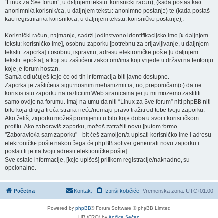
“Linux za Sve forum”, u daljnjem tekstu: korisnički račun), (kada postaš kao
anonimni/a korisnik/ca, u daljnjem tekstu: anonimno postanje) te (kada postaš
kao registriran/a korisnik/ca, u daljnjem tekstu: korisničko postanje)].
Korisnički račun, najmanje, sadrži jedinstveno identifikacijsko ime [u daljnjem
tekstu: korisničko ime], osobnu zaporku [potrebnu za prijavljivanje, u daljnjem
tekstu: zaporka] i osobnu, ispravnu, adresu elektroničke pošte [u daljnjem
tekstu: epošta], a koji su zaštićeni zakonom/ima koji vrijede u državi na teritoriju
koje je forum hostan.
Sam/a odlučuješ koje će od tih informacija biti javno dostupne.
Zaporka je zaštićena sigurnosnim mehanizmima, no, preporučam(o) da ne
koristiš istu zaporku na različitim Web stranicama jer ju mi možemo zaštititi
samo ovdje na forumu. Imaj na umu da niti “Linux za Sve forum” niti phpBB niti
bilo koja druga treća strana neće/nemaju pravo tražiti od tebe tvoju zaporku.
Ako želiš, zaporku možeš promijeniti u bilo koje doba u svom korisničkom
profilu. Ako zaboraviš zaporku, možeš zatražiti novu [putem forme
"Zaboravio/la sam zaporku" - bit ćeš zamoljen/a upisati korisničko ime i adresu
elektroničke pošte nakon čega će phpBB softver generirati novu zaporku i
poslati ti je na tvoju adresu elektroničke pošte].
Sve ostale informacije, [koje upišeš] prilikom registracije/naknadno, su
opcionalne.
Početna
Kontakt
Izbriši kolačiće
Vremenska zona:
UTC+01:00
Powered by
phpBB
® Forum Software © phpBB Limited
HR (CRO) by
Ančica Sečan