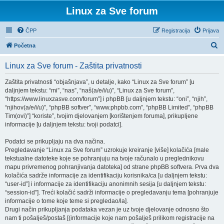
Linux za Sve forum
ČPP
Registracija
Prijava
P
Početna
r
Linux za Sve forum - Zaštita privatnosti
e
t
Zaštita privatnosti “objašnjava”, u detalje, kako “Linux za Sve forum” [u
daljnjem tekstu: “mi”, “nas”, “naš(a/e/i/u)”, “Linux za Sve forum”,
r
“https://www.linuxzasve.com/forum”] i phpBB [u daljnjem tekstu: “oni”, “njih”,
a
“njihov(a/e/i/u)”, “phpBB softver”, “www.phpbb.com”, “phpBB Limited”, “phpBB
Tim(ovi)”] “koriste”, tvojim djelovanjem [korištenjem foruma], prikupljene
ž
informacije [u daljnjem tekstu: tvoji podatci].
n
Podatci se prikupljaju na dva načina.
i
Pregledavanje “Linux za Sve forum” uzrokuje kreiranje [više] kolačića [male
k
tekstualne datoteke koje se pohranjuju na tvoje računalo u preglednikovu
mapu privremenog pohranjivanja datoteka] od strane phpBB softvera. Prva dva
kolačića sadrže informacije za identifikaciju korisnika/ca [u daljnjem tekstu:
“user-id”] i informacije za identifikaciju anonimnih sesija [u daljnjem tekstu:
“session-id”]. Treći kolačić sadrži informacije o pregledavanju tema [pohranjuje
informacije o tome koje teme si pregledao/la].
Drugi način prikupljanja podataka vezan je uz tvoje djelovanje odnosno što
nam ti pošalješ/postaš [(informacije koje nam pošalješ prilikom registracije na