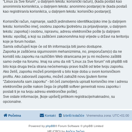
“Linux za Sve forum”, u daljnjem tekstu: korisnički račun), (kada postaš kao
anonimni/a korisnik/ca, u daljnjem tekstu: anonimno postanje) te (kada postaš
kao registriran/a korisnik/ca, u daljnjem tekstu: korisničko postanje)].
Korisnički račun, najmanje, sadrži jedinstveno identifikacijsko ime [u daljnjem
tekstu: korisničko ime], osobnu zaporku [potrebnu za prijavljivanje, u daljnjem
tekstu: zaporka] i osobnu, ispravnu, adresu elektroničke pošte [u daljnjem
tekstu: epošta], a koji su zaštićeni zakonom/ima koji vrijede u državi na teritoriju
koje je forum hostan.
Sam/a odlučuješ koje će od tih informacija biti javno dostupne.
Zaporka je zaštićena sigurnosnim mehanizmima, no, preporučam(o) da ne
koristiš istu zaporku na različitim Web stranicama jer ju mi možemo zaštititi
samo ovdje na forumu. Imaj na umu da niti “Linux za Sve forum” niti phpBB niti
bilo koja druga treća strana neće/nemaju pravo tražiti od tebe tvoju zaporku.
Ako želiš, zaporku možeš promijeniti u bilo koje doba u svom korisničkom
profilu. Ako zaboraviš zaporku, možeš zatražiti novu [putem forme
"Zaboravio/la sam zaporku" - bit ćeš zamoljen/a upisati korisničko ime i adresu
elektroničke pošte nakon čega će phpBB softver generirati novu zaporku i
poslati ti je na tvoju adresu elektroničke pošte].
Sve ostale informacije, [koje upišeš] prilikom registracije/naknadno, su
opcionalne.
Početna
Kontakt
Izbriši kolačiće
Vremenska zona:
UTC+01:00
Powered by
phpBB
® Forum Software © phpBB Limited
HR (CRO) by
Ančica Sečan