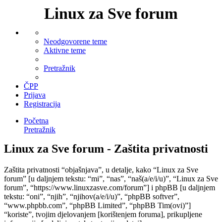
Linux za Sve forum
Neodgovorene teme
Aktivne teme
Pretražnik
ČPP
Prijava
Registracija
Početna
Pretražnik
Linux za Sve forum - Zaštita privatnosti
Zaštita privatnosti “objašnjava”, u detalje, kako “Linux za Sve
forum” [u daljnjem tekstu: “mi”, “nas”, “naš(a/e/i/u)”, “Linux za Sve
forum”, “https://www.linuxzasve.com/forum”] i phpBB [u daljnjem
tekstu: “oni”, “njih”, “njihov(a/e/i/u)”, “phpBB softver”,
“www.phpbb.com”, “phpBB Limited”, “phpBB Tim(ovi)”]
“koriste”, tvojim djelovanjem [korištenjem foruma], prikupljene