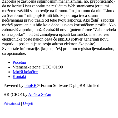
Zaporka je zaštićena sigurnosnim mehanizmima, no, preporučam(o)
da ne koristiš istu zaporku na različitim Web stranicama jer ju mi
možemo zaštititi samo ovdje na forumu. Imaj na umu da niti “Linux
za Sve forum” niti phpBB niti bilo koja druga treća strana
neće/nemaju pravo tražiti od tebe tvoju zaporku. Ako želiš, zaporku
možeš promijeniti u bilo koje doba u svom korisničkom profilu. Ako
zaboraviš zaporku, možeš zatražiti novu [putem forme "Zaboravio/la
sam zaporku" - bit ćeš zamoljen/a upisati korisničko ime i adresu
elektroničke pošte nakon čega će phpBB softver generirati novu
zaporku i poslati ti je na tvoju adresu elektroničke pošte].
Sve ostale informacije, [koje upišeš] prilikom registracije/naknadno,
su opcionalne.
Početna
Vremenska zona:
UTC+01:00
Izbriši kolačiće
Kontakt
Powered by
phpBB
® Forum Software © phpBB Limited
HR (CRO) by
Ančica Sečan
Privatnost
|
Uvjeti