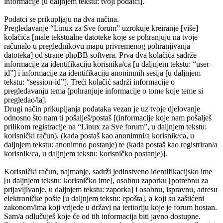
informacije [u daljnjem tekstu: tvoji podatci].
Podatci se prikupljaju na dva načina.
Pregledavanje “Linux za Sve forum” uzrokuje kreiranje [više]
kolačića [male tekstualne datoteke koje se pohranjuju na tvoje
računalo u preglednikovu mapu privremenog pohranjivanja
datoteka] od strane phpBB softvera. Prva dva kolačića sadrže
informacije za identifikaciju korisnika/ca [u daljnjem tekstu: “user-
id”] i informacije za identifikaciju anonimnih sesija [u daljnjem
tekstu: “session-id”]. Treći kolačić sadrži informacije o
pregledavanju tema [pohranjuje informacije o tome koje teme si
pregledao/la].
Drugi način prikupljanja podataka vezan je uz tvoje djelovanje
odnosno što nam ti pošalješ/postaš [(informacije koje nam pošalješ
prilikom registracije na “Linux za Sve forum”, u daljnjem tekstu:
korisnički račun), (kada postaš kao anonimni/a korisnik/ca, u
daljnjem tekstu: anonimno postanje) te (kada postaš kao registriran/a
korisnik/ca, u daljnjem tekstu: korisničko postanje)].
Korisnički račun, najmanje, sadrži jedinstveno identifikacijsko ime
[u daljnjem tekstu: korisničko ime], osobnu zaporku [potrebnu za
prijavljivanje, u daljnjem tekstu: zaporka] i osobnu, ispravnu, adresu
elektroničke pošte [u daljnjem tekstu: epošta], a koji su zaštićeni
zakonom/ima koji vrijede u državi na teritoriju koje je forum hostan.
Sam/a odlučuješ koje će od tih informacija biti javno dostupne.