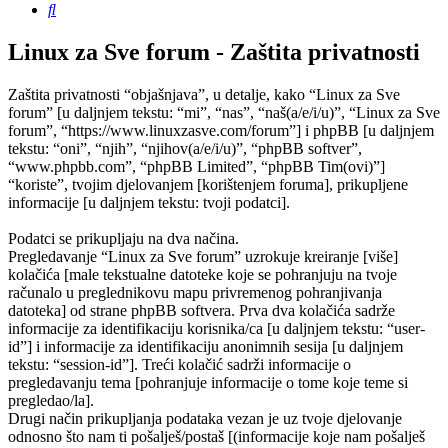
Pretražnik
Linux za Sve forum - Zaštita privatnosti
Zaštita privatnosti “objašnjava”, u detalje, kako “Linux za Sve
forum” [u daljnjem tekstu: “mi”, “nas”, “naš(a/e/i/u)”, “Linux za Sve
forum”, “https://www.linuxzasve.com/forum”] i phpBB [u daljnjem
tekstu: “oni”, “njih”, “njihov(a/e/i/u)”, “phpBB softver”,
“www.phpbb.com”, “phpBB Limited”, “phpBB Tim(ovi)”]
“koriste”, tvojim djelovanjem [korištenjem foruma], prikupljene
informacije [u daljnjem tekstu: tvoji podatci].
Podatci se prikupljaju na dva načina.
Pregledavanje “Linux za Sve forum” uzrokuje kreiranje [više]
kolačića [male tekstualne datoteke koje se pohranjuju na tvoje
računalo u preglednikovu mapu privremenog pohranjivanja
datoteka] od strane phpBB softvera. Prva dva kolačića sadrže
informacije za identifikaciju korisnika/ca [u daljnjem tekstu: “user-
id”] i informacije za identifikaciju anonimnih sesija [u daljnjem
tekstu: “session-id”]. Treći kolačić sadrži informacije o
pregledavanju tema [pohranjuje informacije o tome koje teme si
pregledao/la].
Drugi način prikupljanja podataka vezan je uz tvoje djelovanje
odnosno što nam ti pošalješ/postaš [(informacije koje nam pošalješ