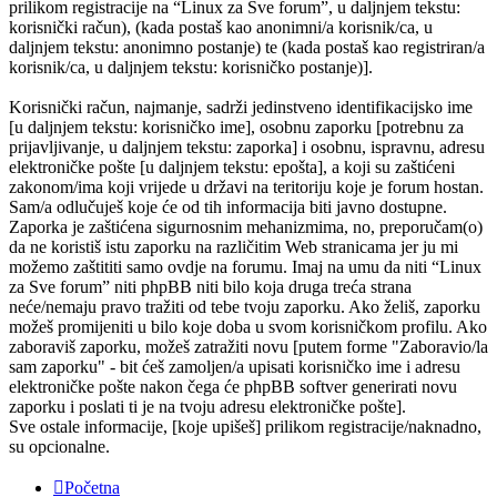
prilikom registracije na “Linux za Sve forum”, u daljnjem tekstu:
korisnički račun), (kada postaš kao anonimni/a korisnik/ca, u
daljnjem tekstu: anonimno postanje) te (kada postaš kao registriran/a
korisnik/ca, u daljnjem tekstu: korisničko postanje)].
Korisnički račun, najmanje, sadrži jedinstveno identifikacijsko ime
[u daljnjem tekstu: korisničko ime], osobnu zaporku [potrebnu za
prijavljivanje, u daljnjem tekstu: zaporka] i osobnu, ispravnu, adresu
elektroničke pošte [u daljnjem tekstu: epošta], a koji su zaštićeni
zakonom/ima koji vrijede u državi na teritoriju koje je forum hostan.
Sam/a odlučuješ koje će od tih informacija biti javno dostupne.
Zaporka je zaštićena sigurnosnim mehanizmima, no, preporučam(o)
da ne koristiš istu zaporku na različitim Web stranicama jer ju mi
možemo zaštititi samo ovdje na forumu. Imaj na umu da niti “Linux
za Sve forum” niti phpBB niti bilo koja druga treća strana
neće/nemaju pravo tražiti od tebe tvoju zaporku. Ako želiš, zaporku
možeš promijeniti u bilo koje doba u svom korisničkom profilu. Ako
zaboraviš zaporku, možeš zatražiti novu [putem forme "Zaboravio/la
sam zaporku" - bit ćeš zamoljen/a upisati korisničko ime i adresu
elektroničke pošte nakon čega će phpBB softver generirati novu
zaporku i poslati ti je na tvoju adresu elektroničke pošte].
Sve ostale informacije, [koje upišeš] prilikom registracije/naknadno,
su opcionalne.
Početna