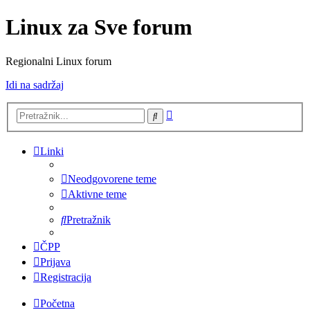
Linux za Sve forum
Regionalni Linux forum
Idi na sadržaj
Napredno
Pretražnik
pretraživanje
Linki
Neodgovorene teme
Aktivne teme
Pretražnik
ČPP
Prijava
Registracija
Početna