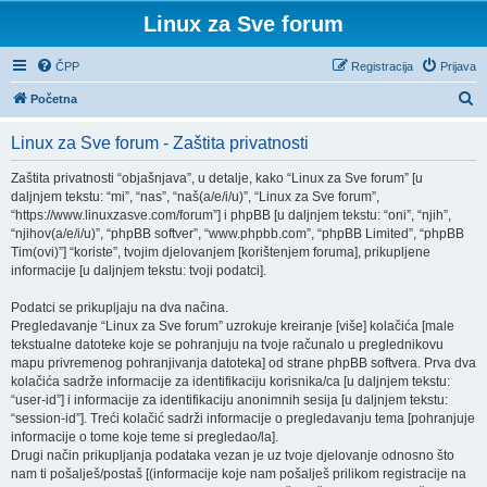
Linux za Sve forum
ČPP
Registracija
Prijava
P
Početna
r
Linux za Sve forum - Zaštita privatnosti
e
t
Zaštita privatnosti “objašnjava”, u detalje, kako “Linux za Sve forum” [u
daljnjem tekstu: “mi”, “nas”, “naš(a/e/i/u)”, “Linux za Sve forum”,
r
“https://www.linuxzasve.com/forum”] i phpBB [u daljnjem tekstu: “oni”, “njih”,
a
“njihov(a/e/i/u)”, “phpBB softver”, “www.phpbb.com”, “phpBB Limited”, “phpBB
Tim(ovi)”] “koriste”, tvojim djelovanjem [korištenjem foruma], prikupljene
ž
informacije [u daljnjem tekstu: tvoji podatci].
n
Podatci se prikupljaju na dva načina.
i
Pregledavanje “Linux za Sve forum” uzrokuje kreiranje [više] kolačića [male
k
tekstualne datoteke koje se pohranjuju na tvoje računalo u preglednikovu
mapu privremenog pohranjivanja datoteka] od strane phpBB softvera. Prva dva
kolačića sadrže informacije za identifikaciju korisnika/ca [u daljnjem tekstu:
“user-id”] i informacije za identifikaciju anonimnih sesija [u daljnjem tekstu:
“session-id”]. Treći kolačić sadrži informacije o pregledavanju tema [pohranjuje
informacije o tome koje teme si pregledao/la].
Drugi način prikupljanja podataka vezan je uz tvoje djelovanje odnosno što
nam ti pošalješ/postaš [(informacije koje nam pošalješ prilikom registracije na