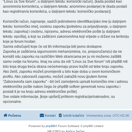
“Linux za Sve forum”, u daljnjem tekstu: korisnički račun), (kada postaš kao
anonimni/a korisnik/ca, u daljnjem tekstu: anonimno postanje) te (kada postaš
kao registriran/a korisnik/ca, u daljnjem tekstu: korisničko postanje)].
Korisnički račun, najmanje, sadrži jedinstveno identifikacijsko ime [u daljnjem
tekstu: korisničko ime], osobnu zaporku [potrebnu za prijavljivanje, u daljnjem
tekstu: zaporka] i osobnu, ispravnu, adresu elektroničke pošte [u daljnjem
tekstu: epošta], a koji su zaštićeni zakonom/ima koji vrijede u državi na teritoriju
koje je forum hostan.
Sam/a odlučuješ koje će od tih informacija biti javno dostupne.
Zaporka je zaštićena sigurnosnim mehanizmima, no, preporučam(o) da ne
koristiš istu zaporku na različitim Web stranicama jer ju mi možemo zaštititi
samo ovdje na forumu. Imaj na umu da niti “Linux za Sve forum” niti phpBB niti
bilo koja druga treća strana neće/nemaju pravo tražiti od tebe tvoju zaporku.
Ako želiš, zaporku možeš promijeniti u bilo koje doba u svom korisničkom
profilu. Ako zaboraviš zaporku, možeš zatražiti novu [putem forme
"Zaboravio/la sam zaporku" - bit ćeš zamoljen/a upisati korisničko ime i adresu
elektroničke pošte nakon čega će phpBB softver generirati novu zaporku i
poslati ti je na tvoju adresu elektroničke pošte].
Sve ostale informacije, [koje upišeš] prilikom registracije/naknadno, su
opcionalne.
Početna
Kontakt
Izbriši kolačiće
Vremenska zona:
UTC+01:00
Powered by
phpBB
® Forum Software © phpBB Limited
HR (CRO) by
Ančica Sečan