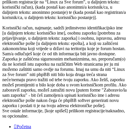
prilikom registracije na “Linux za Sve forum”, u daljnjem tekstu:
korisnički račun), (kada postaš kao anonimni/a korisnik/ca, u
daljnjem tekstu: anonimno postanje) te (kada postaš kao registriran/a
korisnik/ca, u daljnjem tekstu: korisničko postanje)].
Korisnički račun, najmanje, sadrži jedinstveno identifikacijsko ime
[u daljnjem tekstu: korisničko ime], osobnu zaporku [potrebnu za
prijavljivanje, u daljnjem tekstu: zaporka] i osobnu, ispravnu, adresu
elektroničke pošte [u daljnjem tekstu: epošta], a koji su zaštićeni
zakonom/ima koji vrijede u državi na teritoriju koje je forum hostan.
Sam/a odlučuješ koje će od tih informacija biti javno dostupne.
Zaporka je zaštićena sigurnosnim mehanizmima, no, preporučam(o)
da ne koristiš istu zaporku na različitim Web stranicama jer ju mi
možemo zaštititi samo ovdje na forumu. Imaj na umu da niti “Linux
za Sve forum” niti phpBB niti bilo koja druga treća strana
neće/nemaju pravo tražiti od tebe tvoju zaporku. Ako želiš, zaporku
možeš promijeniti u bilo koje doba u svom korisničkom profilu. Ako
zaboraviš zaporku, možeš zatražiti novu [putem forme "Zaboravio/la
sam zaporku" - bit ćeš zamoljen/a upisati korisničko ime i adresu
elektroničke pošte nakon čega će phpBB softver generirati novu
zaporku i poslati ti je na tvoju adresu elektroničke pošte].
Sve ostale informacije, [koje upišeš] prilikom registracije/naknadno,
su opcionalne.
Početna