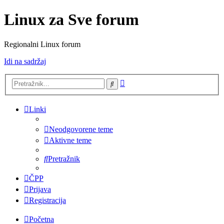
Linux za Sve forum
Regionalni Linux forum
Idi na sadržaj
Napredno
Pretražnik
pretraživanje
Linki
Neodgovorene teme
Aktivne teme
Pretražnik
ČPP
Prijava
Registracija
Početna