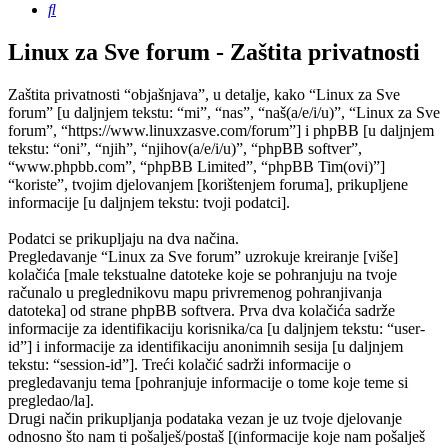
Pretražnik
Linux za Sve forum - Zaštita privatnosti
Zaštita privatnosti “objašnjava”, u detalje, kako “Linux za Sve
forum” [u daljnjem tekstu: “mi”, “nas”, “naš(a/e/i/u)”, “Linux za Sve
forum”, “https://www.linuxzasve.com/forum”] i phpBB [u daljnjem
tekstu: “oni”, “njih”, “njihov(a/e/i/u)”, “phpBB softver”,
“www.phpbb.com”, “phpBB Limited”, “phpBB Tim(ovi)”]
“koriste”, tvojim djelovanjem [korištenjem foruma], prikupljene
informacije [u daljnjem tekstu: tvoji podatci].
Podatci se prikupljaju na dva načina.
Pregledavanje “Linux za Sve forum” uzrokuje kreiranje [više]
kolačića [male tekstualne datoteke koje se pohranjuju na tvoje
računalo u preglednikovu mapu privremenog pohranjivanja
datoteka] od strane phpBB softvera. Prva dva kolačića sadrže
informacije za identifikaciju korisnika/ca [u daljnjem tekstu: “user-
id”] i informacije za identifikaciju anonimnih sesija [u daljnjem
tekstu: “session-id”]. Treći kolačić sadrži informacije o
pregledavanju tema [pohranjuje informacije o tome koje teme si
pregledao/la].
Drugi način prikupljanja podataka vezan je uz tvoje djelovanje
odnosno što nam ti pošalješ/postaš [(informacije koje nam pošalješ