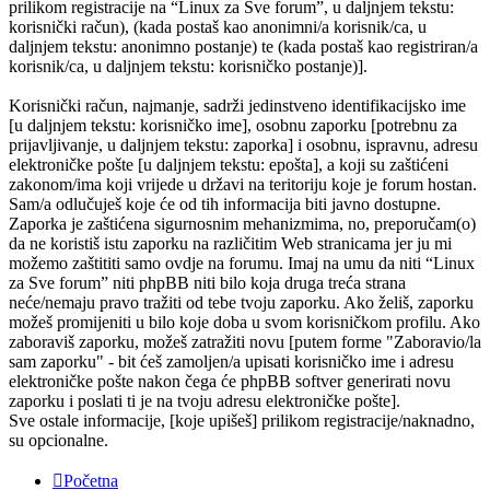
prilikom registracije na “Linux za Sve forum”, u daljnjem tekstu:
korisnički račun), (kada postaš kao anonimni/a korisnik/ca, u
daljnjem tekstu: anonimno postanje) te (kada postaš kao registriran/a
korisnik/ca, u daljnjem tekstu: korisničko postanje)].
Korisnički račun, najmanje, sadrži jedinstveno identifikacijsko ime
[u daljnjem tekstu: korisničko ime], osobnu zaporku [potrebnu za
prijavljivanje, u daljnjem tekstu: zaporka] i osobnu, ispravnu, adresu
elektroničke pošte [u daljnjem tekstu: epošta], a koji su zaštićeni
zakonom/ima koji vrijede u državi na teritoriju koje je forum hostan.
Sam/a odlučuješ koje će od tih informacija biti javno dostupne.
Zaporka je zaštićena sigurnosnim mehanizmima, no, preporučam(o)
da ne koristiš istu zaporku na različitim Web stranicama jer ju mi
možemo zaštititi samo ovdje na forumu. Imaj na umu da niti “Linux
za Sve forum” niti phpBB niti bilo koja druga treća strana
neće/nemaju pravo tražiti od tebe tvoju zaporku. Ako želiš, zaporku
možeš promijeniti u bilo koje doba u svom korisničkom profilu. Ako
zaboraviš zaporku, možeš zatražiti novu [putem forme "Zaboravio/la
sam zaporku" - bit ćeš zamoljen/a upisati korisničko ime i adresu
elektroničke pošte nakon čega će phpBB softver generirati novu
zaporku i poslati ti je na tvoju adresu elektroničke pošte].
Sve ostale informacije, [koje upišeš] prilikom registracije/naknadno,
su opcionalne.
Početna