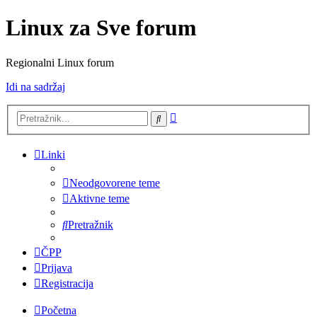
Linux za Sve forum
Regionalni Linux forum
Idi na sadržaj
Napredno
Pretražnik
pretraživanje
Linki
Neodgovorene teme
Aktivne teme
Pretražnik
ČPP
Prijava
Registracija
Početna