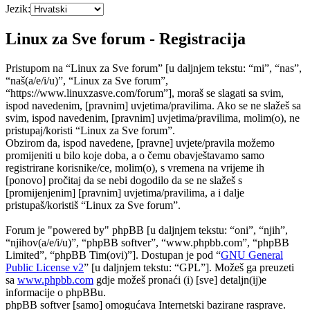
Jezik:
Linux za Sve forum - Registracija
Pristupom na “Linux za Sve forum” [u daljnjem tekstu: “mi”, “nas”,
“naš(a/e/i/u)”, “Linux za Sve forum”,
“https://www.linuxzasve.com/forum”], moraš se slagati sa svim,
ispod navedenim, [pravnim] uvjetima/pravilima. Ako se ne slažeš sa
svim, ispod navedenim, [pravnim] uvjetima/pravilima, molim(o), ne
pristupaj/koristi “Linux za Sve forum”.
Obzirom da, ispod navedene, [pravne] uvjete/pravila možemo
promijeniti u bilo koje doba, a o čemu obavještavamo samo
registrirane korisnike/ce, molim(o), s vremena na vrijeme ih
[ponovo] pročitaj da se nebi dogodilo da se ne slažeš s
[promijenjenim] [pravnim] uvjetima/pravilima, a i dalje
pristupaš/koristiš “Linux za Sve forum”.
Forum je "powered by" phpBB [u daljnjem tekstu: “oni”, “njih”,
“njihov(a/e/i/u)”, “phpBB softver”, “www.phpbb.com”, “phpBB
Limited”, “phpBB Tim(ovi)”]. Dostupan je pod “
GNU General
Public License v2
” [u daljnjem tekstu: “GPL”]. Možeš ga preuzeti
sa
www.phpbb.com
gdje možeš pronaći (i) [sve] detaljn(ij)e
informacije o phpBBu.
phpBB softver [samo] omogućava Internetski bazirane rasprave.