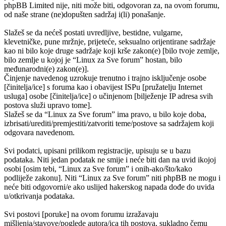
phpBB Limited nije, niti može biti, odgovoran za, na ovom forumu,
od naše strane (ne)dopušten sadržaj i(li) ponašanje.
Slažeš se da nećeš postati uvredljive, bestidne, vulgarne,
klevetničke, pune mržnje, prijeteće, seksualno orijentirane sadržaje
kao ni bilo koje druge sadržaje koji krše zakon(e) [bilo tvoje zemlje,
bilo zemlje u kojoj je “Linux za Sve forum” hostan, bilo
međunarodni(e) zakon(e)].
Činjenje navedenog uzrokuje trenutno i trajno isključenje osobe
[činitelja/ice] s foruma kao i obavijest ISPu [pružatelju Internet
usluga] osobe [činitelja/ice] o učinjenom [bilježenje IP adresa svih
postova služi upravo tome].
Slažeš se da “Linux za Sve forum” ima pravo, u bilo koje doba,
izbrisati/urediti/premjestiti/zatvoriti teme/postove sa sadržajem koji
odgovara navedenom.
Svi podatci, upisani prilikom registracije, upisuju se u bazu
podataka. Niti jedan podatak ne smije i neće biti dan na uvid ikojoj
osobi [osim tebi, “Linux za Sve forum” i onih-ako/što/kako
podliježe zakonu]. Niti “Linux za Sve forum” niti phpBB ne mogu i
neće biti odgovorni/e ako uslijed hakerskog napada dođe do uvida
u/otkrivanja podataka.
Svi postovi [poruke] na ovom forumu izražavaju
mišljenja/stavove/poglede autora/ica tih postova, sukladno čemu