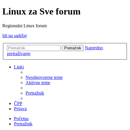
Linux za Sve forum
Regionalni Linux forum
Idi na sadržaj
Napredno
Pretražnik
pretraživanje
Linki
Neodgovorene teme
Aktivne teme
Pretražnik
ČPP
Prijava
Početna
Pretražnik