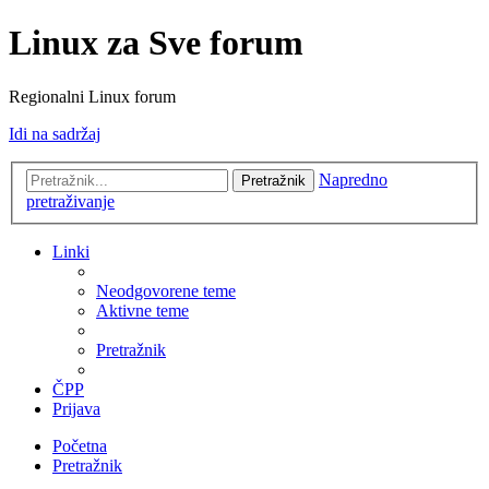
Linux za Sve forum
Regionalni Linux forum
Idi na sadržaj
Napredno
Pretražnik
pretraživanje
Linki
Neodgovorene teme
Aktivne teme
Pretražnik
ČPP
Prijava
Početna
Pretražnik