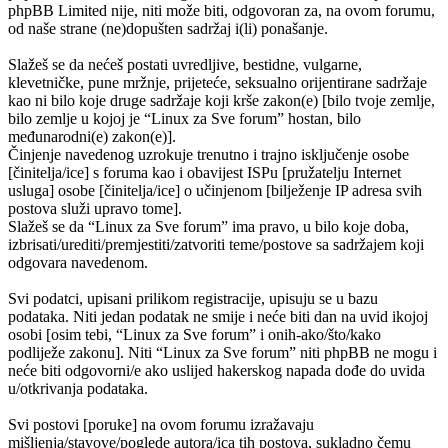
phpBB Limited nije, niti može biti, odgovoran za, na ovom forumu,
od naše strane (ne)dopušten sadržaj i(li) ponašanje.
Slažeš se da nećeš postati uvredljive, bestidne, vulgarne,
klevetničke, pune mržnje, prijeteće, seksualno orijentirane sadržaje
kao ni bilo koje druge sadržaje koji krše zakon(e) [bilo tvoje zemlje,
bilo zemlje u kojoj je “Linux za Sve forum” hostan, bilo
međunarodni(e) zakon(e)].
Činjenje navedenog uzrokuje trenutno i trajno isključenje osobe
[činitelja/ice] s foruma kao i obavijest ISPu [pružatelju Internet
usluga] osobe [činitelja/ice] o učinjenom [bilježenje IP adresa svih
postova služi upravo tome].
Slažeš se da “Linux za Sve forum” ima pravo, u bilo koje doba,
izbrisati/urediti/premjestiti/zatvoriti teme/postove sa sadržajem koji
odgovara navedenom.
Svi podatci, upisani prilikom registracije, upisuju se u bazu
podataka. Niti jedan podatak ne smije i neće biti dan na uvid ikojoj
osobi [osim tebi, “Linux za Sve forum” i onih-ako/što/kako
podliježe zakonu]. Niti “Linux za Sve forum” niti phpBB ne mogu i
neće biti odgovorni/e ako uslijed hakerskog napada dođe do uvida
u/otkrivanja podataka.
Svi postovi [poruke] na ovom forumu izražavaju
mišljenja/stavove/poglede autora/ica tih postova, sukladno čemu