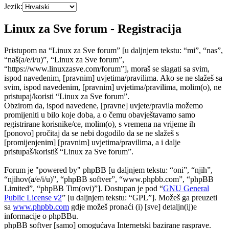
Jezik:
Linux za Sve forum - Registracija
Pristupom na “Linux za Sve forum” [u daljnjem tekstu: “mi”, “nas”,
“naš(a/e/i/u)”, “Linux za Sve forum”,
“https://www.linuxzasve.com/forum”], moraš se slagati sa svim,
ispod navedenim, [pravnim] uvjetima/pravilima. Ako se ne slažeš sa
svim, ispod navedenim, [pravnim] uvjetima/pravilima, molim(o), ne
pristupaj/koristi “Linux za Sve forum”.
Obzirom da, ispod navedene, [pravne] uvjete/pravila možemo
promijeniti u bilo koje doba, a o čemu obavještavamo samo
registrirane korisnike/ce, molim(o), s vremena na vrijeme ih
[ponovo] pročitaj da se nebi dogodilo da se ne slažeš s
[promijenjenim] [pravnim] uvjetima/pravilima, a i dalje
pristupaš/koristiš “Linux za Sve forum”.
Forum je "powered by" phpBB [u daljnjem tekstu: “oni”, “njih”,
“njihov(a/e/i/u)”, “phpBB softver”, “www.phpbb.com”, “phpBB
Limited”, “phpBB Tim(ovi)”]. Dostupan je pod “
GNU General
Public License v2
” [u daljnjem tekstu: “GPL”]. Možeš ga preuzeti
sa
www.phpbb.com
gdje možeš pronaći (i) [sve] detaljn(ij)e
informacije o phpBBu.
phpBB softver [samo] omogućava Internetski bazirane rasprave.