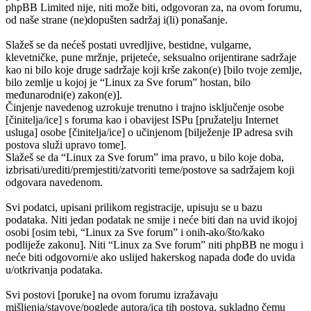
phpBB Limited nije, niti može biti, odgovoran za, na ovom forumu,
od naše strane (ne)dopušten sadržaj i(li) ponašanje.
Slažeš se da nećeš postati uvredljive, bestidne, vulgarne,
klevetničke, pune mržnje, prijeteće, seksualno orijentirane sadržaje
kao ni bilo koje druge sadržaje koji krše zakon(e) [bilo tvoje zemlje,
bilo zemlje u kojoj je “Linux za Sve forum” hostan, bilo
međunarodni(e) zakon(e)].
Činjenje navedenog uzrokuje trenutno i trajno isključenje osobe
[činitelja/ice] s foruma kao i obavijest ISPu [pružatelju Internet
usluga] osobe [činitelja/ice] o učinjenom [bilježenje IP adresa svih
postova služi upravo tome].
Slažeš se da “Linux za Sve forum” ima pravo, u bilo koje doba,
izbrisati/urediti/premjestiti/zatvoriti teme/postove sa sadržajem koji
odgovara navedenom.
Svi podatci, upisani prilikom registracije, upisuju se u bazu
podataka. Niti jedan podatak ne smije i neće biti dan na uvid ikojoj
osobi [osim tebi, “Linux za Sve forum” i onih-ako/što/kako
podliježe zakonu]. Niti “Linux za Sve forum” niti phpBB ne mogu i
neće biti odgovorni/e ako uslijed hakerskog napada dođe do uvida
u/otkrivanja podataka.
Svi postovi [poruke] na ovom forumu izražavaju
mišljenja/stavove/poglede autora/ica tih postova, sukladno čemu