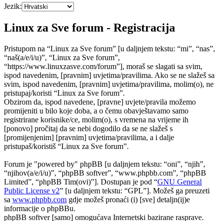
Jezik:
Linux za Sve forum - Registracija
Pristupom na “Linux za Sve forum” [u daljnjem tekstu: “mi”, “nas”,
“naš(a/e/i/u)”, “Linux za Sve forum”,
“https://www.linuxzasve.com/forum”], moraš se slagati sa svim,
ispod navedenim, [pravnim] uvjetima/pravilima. Ako se ne slažeš sa
svim, ispod navedenim, [pravnim] uvjetima/pravilima, molim(o), ne
pristupaj/koristi “Linux za Sve forum”.
Obzirom da, ispod navedene, [pravne] uvjete/pravila možemo
promijeniti u bilo koje doba, a o čemu obavještavamo samo
registrirane korisnike/ce, molim(o), s vremena na vrijeme ih
[ponovo] pročitaj da se nebi dogodilo da se ne slažeš s
[promijenjenim] [pravnim] uvjetima/pravilima, a i dalje
pristupaš/koristiš “Linux za Sve forum”.
Forum je "powered by" phpBB [u daljnjem tekstu: “oni”, “njih”,
“njihov(a/e/i/u)”, “phpBB softver”, “www.phpbb.com”, “phpBB
Limited”, “phpBB Tim(ovi)”]. Dostupan je pod “
GNU General
Public License v2
” [u daljnjem tekstu: “GPL”]. Možeš ga preuzeti
sa
www.phpbb.com
gdje možeš pronaći (i) [sve] detaljn(ij)e
informacije o phpBBu.
phpBB softver [samo] omogućava Internetski bazirane rasprave.