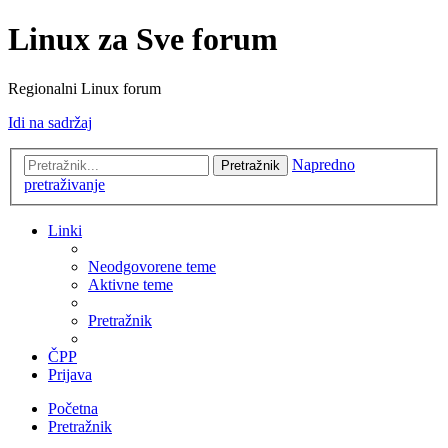
Linux za Sve forum
Regionalni Linux forum
Idi na sadržaj
Napredno
Pretražnik
pretraživanje
Linki
Neodgovorene teme
Aktivne teme
Pretražnik
ČPP
Prijava
Početna
Pretražnik