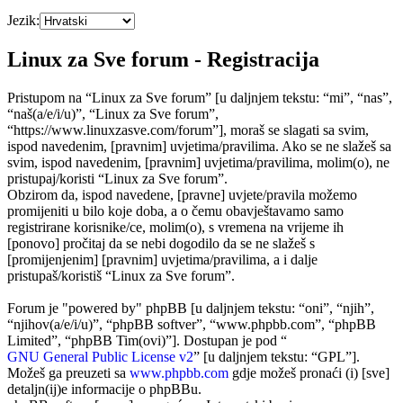
Jezik:
Linux za Sve forum - Registracija
Pristupom na “Linux za Sve forum” [u daljnjem tekstu: “mi”, “nas”,
“naš(a/e/i/u)”, “Linux za Sve forum”,
“https://www.linuxzasve.com/forum”], moraš se slagati sa svim,
ispod navedenim, [pravnim] uvjetima/pravilima. Ako se ne slažeš sa
svim, ispod navedenim, [pravnim] uvjetima/pravilima, molim(o), ne
pristupaj/koristi “Linux za Sve forum”.
Obzirom da, ispod navedene, [pravne] uvjete/pravila možemo
promijeniti u bilo koje doba, a o čemu obavještavamo samo
registrirane korisnike/ce, molim(o), s vremena na vrijeme ih
[ponovo] pročitaj da se nebi dogodilo da se ne slažeš s
[promijenjenim] [pravnim] uvjetima/pravilima, a i dalje
pristupaš/koristiš “Linux za Sve forum”.
Forum je "powered by" phpBB [u daljnjem tekstu: “oni”, “njih”,
“njihov(a/e/i/u)”, “phpBB softver”, “www.phpbb.com”, “phpBB
Limited”, “phpBB Tim(ovi)”]. Dostupan je pod “
GNU General Public License v2
” [u daljnjem tekstu: “GPL”].
Možeš ga preuzeti sa
www.phpbb.com
gdje možeš pronaći (i) [sve]
detaljn(ij)e informacije o phpBBu.