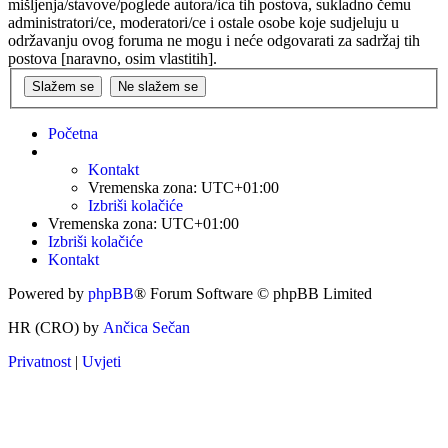
mišljenja/stavove/poglede autora/ica tih postova, sukladno čemu
administratori/ce, moderatori/ce i ostale osobe koje sudjeluju u
održavanju ovog foruma ne mogu i neće odgovarati za sadržaj tih
postova [naravno, osim vlastitih].
Početna
Kontakt
Vremenska zona:
UTC+01:00
Izbriši kolačiće
Vremenska zona:
UTC+01:00
Izbriši kolačiće
Kontakt
Powered by
phpBB
® Forum Software © phpBB Limited
HR (CRO) by
Ančica Sečan
Privatnost
|
Uvjeti