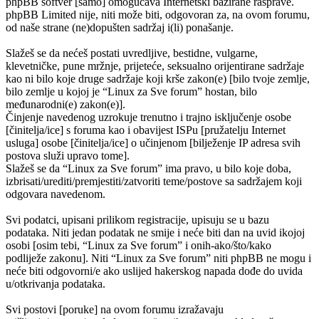
phpBB softver [samo] omogućava Internetski bazirane rasprave.
phpBB Limited nije, niti može biti, odgovoran za, na ovom forumu,
od naše strane (ne)dopušten sadržaj i(li) ponašanje.
Slažeš se da nećeš postati uvredljive, bestidne, vulgarne,
klevetničke, pune mržnje, prijeteće, seksualno orijentirane sadržaje
kao ni bilo koje druge sadržaje koji krše zakon(e) [bilo tvoje zemlje,
bilo zemlje u kojoj je “Linux za Sve forum” hostan, bilo
međunarodni(e) zakon(e)].
Činjenje navedenog uzrokuje trenutno i trajno isključenje osobe
[činitelja/ice] s foruma kao i obavijest ISPu [pružatelju Internet
usluga] osobe [činitelja/ice] o učinjenom [bilježenje IP adresa svih
postova služi upravo tome].
Slažeš se da “Linux za Sve forum” ima pravo, u bilo koje doba,
izbrisati/urediti/premjestiti/zatvoriti teme/postove sa sadržajem koji
odgovara navedenom.
Svi podatci, upisani prilikom registracije, upisuju se u bazu
podataka. Niti jedan podatak ne smije i neće biti dan na uvid ikojoj
osobi [osim tebi, “Linux za Sve forum” i onih-ako/što/kako
podliježe zakonu]. Niti “Linux za Sve forum” niti phpBB ne mogu i
neće biti odgovorni/e ako uslijed hakerskog napada dođe do uvida
u/otkrivanja podataka.
Svi postovi [poruke] na ovom forumu izražavaju