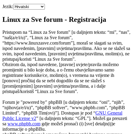
Jezik:
Linux za Sve forum - Registracija
Pristupom na “Linux za Sve forum” [u daljnjem tekstu: “mi”, “nas”,
“naš(a/e/i/u)”, “Linux za Sve forum”,
“https://www.linuxzasve.com/forum”], moraš se slagati sa svim,
ispod navedenim, [pravnim] uvjetima/pravilima. Ako se ne slažeš sa
svim, ispod navedenim, [pravnim] uvjetima/pravilima, molim(o), ne
pristupaj/koristi “Linux za Sve forum”.
Obzirom da, ispod navedene, [pravne] uvjete/pravila možemo
promijeniti u bilo koje doba, a o čemu obavještavamo samo
registrirane korisnike/ce, molim(o), s vremena na vrijeme ih
[ponovo] pročitaj da se nebi dogodilo da se ne slažeš s
[promijenjenim] [pravnim] uvjetima/pravilima, a i dalje
pristupaš/koristiš “Linux za Sve forum”.
Forum je "powered by" phpBB [u daljnjem tekstu: “oni”, “njih”,
“njihov(a/e/i/u)”, “phpBB softver”, “www.phpbb.com”, “phpBB
Limited”, “phpBB Tim(ovi)”]. Dostupan je pod “
GNU General
Public License v2
” [u daljnjem tekstu: “GPL”]. Možeš ga preuzeti
sa
www.phpbb.com
gdje možeš pronaći (i) [sve] detaljn(ij)e
informacije o phpBBu.