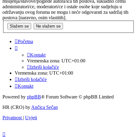
mišljenja/stavove/poglede autora/ica tih postova, sukladno čemu
administratori/ce, moderatori/ce i ostale osobe koje sudjeluju u
održavanju ovog foruma ne mogu i neće odgovarati za sadržaj tih
postova [naravno, osim vlastitih].
Početna
Kontakt
Vremenska zona:
UTC+01:00
Izbriši kolačiće
Vremenska zona:
UTC+01:00
Izbriši kolačiće
Kontakt
Powered by
phpBB
® Forum Software © phpBB Limited
HR (CRO) by
Ančica Sečan
Privatnost
|
Uvjeti