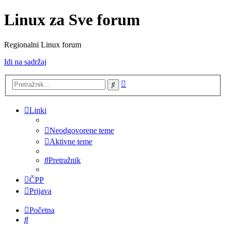
Linux za Sve forum
Regionalni Linux forum
Idi na sadržaj
Napredno
Pretražnik
pretraživanje
Linki
Neodgovorene teme
Aktivne teme
Pretražnik
ČPP
Prijava
Početna
Pretražnik