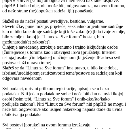
phpBB softver [samo] omogućava Internetski bazirane rasprave.
phpBB Limited nije, niti može biti, odgovoran za, na ovom forumu,
od naše strane (ne)dopušten sadržaj i(li) ponašanje.
Slažeš se da nećeš postati uvredljive, bestidne, vulgarne,
klevetničke, pune mržnje, prijeteće, seksualno orijentirane sadržaje
kao ni bilo koje druge sadržaje koji krše zakon(e) [bilo tvoje zemlje,
bilo zemlje u kojoj je “Linux za Sve forum” hostan, bilo
međunarodni(e) zakon(e)].
Činjenje navedenog uzrokuje trenutno i trajno isključenje osobe
[činitelja/ice] s foruma kao i obavijest ISPu [pružatelju Internet
usluga] osobe [činitelja/ice] o učinjenom [bilježenje IP adresa svih
postova služi upravo tome].
Slažeš se da “Linux za Sve forum” ima pravo, u bilo koje doba,
izbrisati/urediti/premjestiti/zatvoriti teme/postove sa sadržajem koji
odgovara navedenom.
Svi podatci, upisani prilikom registracije, upisuju se u bazu
podataka. Niti jedan podatak ne smije i neće biti dan na uvid ikojoj
osobi [osim tebi, “Linux za Sve forum” i onih-ako/što/kako
podliježe zakonu]. Niti “Linux za Sve forum” niti phpBB ne mogu i
neće biti odgovorni/e ako uslijed hakerskog napada dođe do uvida
u/otkrivanja podataka.
Svi postovi [poruke] na ovom forumu izražavaju