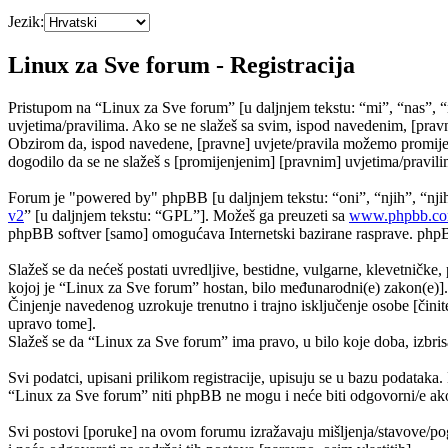
Jezik:
Linux za Sve forum - Registracija
Pristupom na “Linux za Sve forum” [u daljnjem tekstu: “mi”, “nas”, “
uvjetima/pravilima. Ako se ne slažeš sa svim, ispod navedenim, [pravn
Obzirom da, ispod navedene, [pravne] uvjete/pravila možemo promijeni
dogodilo da se ne slažeš s [promijenjenim] [pravnim] uvjetima/pravilim
Forum je "powered by" phpBB [u daljnjem tekstu: “oni”, “njih”, “n
v2
” [u daljnjem tekstu: “GPL”]. Možeš ga preuzeti sa
www.phpbb.c
phpBB softver [samo] omogućava Internetski bazirane rasprave. phpBB 
Slažeš se da nećeš postati uvredljive, bestidne, vulgarne, klevetničke, 
kojoj je “Linux za Sve forum” hostan, bilo međunarodni(e) zakon(e)].
Činjenje navedenog uzrokuje trenutno i trajno isključenje osobe [činite
upravo tome].
Slažeš se da “Linux za Sve forum” ima pravo, u bilo koje doba, izbris
Svi podatci, upisani prilikom registracije, upisuju se u bazu podataka.
“Linux za Sve forum” niti phpBB ne mogu i neće biti odgovorni/e ako
Svi postovi [poruke] na ovom forumu izražavaju mišljenja/stavove/pog