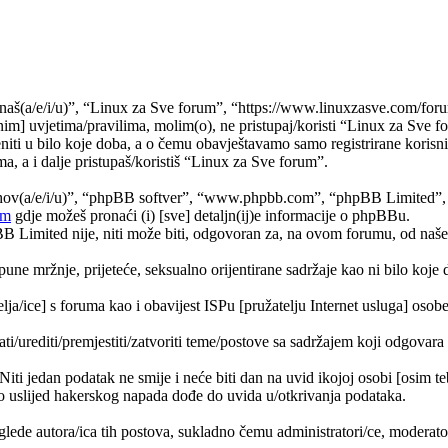
naš(a/e/i/u)”, “Linux za Sve forum”, “https://www.linuxzasve.com/foru
im] uvjetima/pravilima, molim(o), ne pristupaj/koristi “Linux za Sve f
ti u bilo koje doba, a o čemu obavještavamo samo registrirane korisnik
a, a i dalje pristupaš/koristiš “Linux za Sve forum”.
jihov(a/e/i/u)”, “phpBB softver”, “www.phpbb.com”, “phpBB Limited”
om
gdje možeš pronaći (i) [sve] detaljn(ij)e informacije o phpBBu.
Limited nije, niti može biti, odgovoran za, na ovom forumu, od naše s
pune mržnje, prijeteće, seksualno orijentirane sadržaje kao ni bilo koje 
lja/ice] s foruma kao i obavijest ISPu [pružatelju Internet usluga] osobe 
ati/urediti/premjestiti/zatvoriti teme/postove sa sadržajem koji odgova
 Niti jedan podatak ne smije i neće biti dan na uvid ikojoj osobi [osim 
 uslijed hakerskog napada dođe do uvida u/otkrivanja podataka.
lede autora/ica tih postova, sukladno čemu administratori/ce, moderat