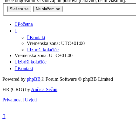
i neće odgovarati za sadržaj tih postova [naravno, osim vlastitih].
Početna
Kontakt
Vremenska zona:
UTC+01:00
Izbriši kolačiće
Vremenska zona:
UTC+01:00
Izbriši kolačiće
Kontakt
Powered by
phpBB
® Forum Software © phpBB Limited
HR (CRO) by
Ančica Sečan
Privatnost
|
Uvjeti