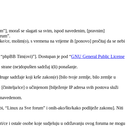
m”], moraš se slagati sa svim, ispod navedenim, [pravnim]
orum”.
e/ce, molim(o), s vremena na vrijeme ih [ponovo] pročitaj da se nebi
, “phpBB Tim(ovi)”]. Dostupan je pod “
GNU General Public License
trane (ne)dopušten sadržaj i(li) ponašanje.
druge sadržaje koji krše zakon(e) [bilo tvoje zemlje, bilo zemlje u
[činitelja/ice] o učinjenom [bilježenje IP adresa svih postova služi
ra navedenom.
tebi, “Linux za Sve forum” i onih-ako/što/kako podliježe zakonu]. Niti
ori/ce i ostale osobe koje sudjeluju u održavanju ovog foruma ne mogu