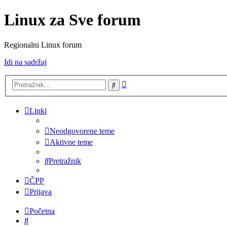
Linux za Sve forum
Regionalni Linux forum
Idi na sadržaj
Napredno
Pretražnik
pretraživanje
Linki
Neodgovorene teme
Aktivne teme
Pretražnik
ČPP
Prijava
Početna
Pretražnik