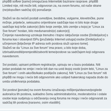
phpBB softver [samo] omogućava Internetski bazirane rasprave. phpBB
Limited nije, niti može biti, odgovoran za, na ovom forumu, od naše strane
(ne)dopušten sadržaj i(li) ponašanje.
Slažeš se da nećeš postati uvredljive, bestidne, vulgarne, klevetničke, pune
mržnje, prijeteće, seksualno orijentirane sadržaje kao ni bilo koje druge
sadržaje koji krše zakon(e) [bilo tvoje zemlje, bilo zemlje u kojoj je “Linux za
Sve forum” hostan, bilo međunarodni(e) zakon(e)].
Činjenje navedenog uzrokuje trenutno i trajno isključenje osobe [činitelja/ice] s
foruma kao i obavijest ISPu [pružatelju Internet usluga] osobe [činitelja/ice] o
učinjenom [bilježenje IP adresa svih postova služi upravo tome].
Slažeš se da “Linux za Sve forum” ima pravo, u bilo koje doba,
izbrisati/urediti/premjestiti/zatvoriti teme/postove sa sadržajem koji odgovara
navedenom.
Svi podatci, upisani prilikom registracije, upisuju se u bazu podataka. Niti
jedan podatak ne smije i neće biti dan na uvid ikojoj osobi [osim tebi, “Linux za
Sve forum” i onih-ako/što/kako podliježe zakonu]. Niti “Linux za Sve forum” niti
phpBB ne mogu i neće biti odgovorni/e ako uslijed hakerskog napada dođe do
uvida u/otkrivanja podataka.
Svi postovi [poruke] na ovom forumu izražavaju mišljenja/stavove/poglede
autora/ica tih postova, sukladno čemu administratori/ce, moderatori/ce i ostale
osobe koje sudjeluju u održavanju ovog foruma ne mogu i neće odgovarati za
sadržaj tih postova [naravno, osim vlastitih].