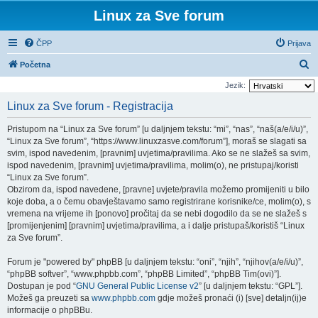
Linux za Sve forum
ČPP
Prijava
P
Početna
r
Jezik:
e
Linux za Sve forum - Registracija
t
Pristupom na “Linux za Sve forum” [u daljnjem tekstu: “mi”, “nas”, “naš(a/e/i/u)”,
r
“Linux za Sve forum”, “https://www.linuxzasve.com/forum”], moraš se slagati sa
a
svim, ispod navedenim, [pravnim] uvjetima/pravilima. Ako se ne slažeš sa svim,
ispod navedenim, [pravnim] uvjetima/pravilima, molim(o), ne pristupaj/koristi
ž
“Linux za Sve forum”.
n
Obzirom da, ispod navedene, [pravne] uvjete/pravila možemo promijeniti u bilo
i
koje doba, a o čemu obavještavamo samo registrirane korisnike/ce, molim(o), s
vremena na vrijeme ih [ponovo] pročitaj da se nebi dogodilo da se ne slažeš s
k
[promijenjenim] [pravnim] uvjetima/pravilima, a i dalje pristupaš/koristiš “Linux
za Sve forum”.
Forum je "powered by" phpBB [u daljnjem tekstu: “oni”, “njih”, “njihov(a/e/i/u)”,
“phpBB softver”, “www.phpbb.com”, “phpBB Limited”, “phpBB Tim(ovi)”].
Dostupan je pod “
GNU General Public License v2
” [u daljnjem tekstu: “GPL”].
Možeš ga preuzeti sa
www.phpbb.com
gdje možeš pronaći (i) [sve] detaljn(ij)e
informacije o phpBBu.